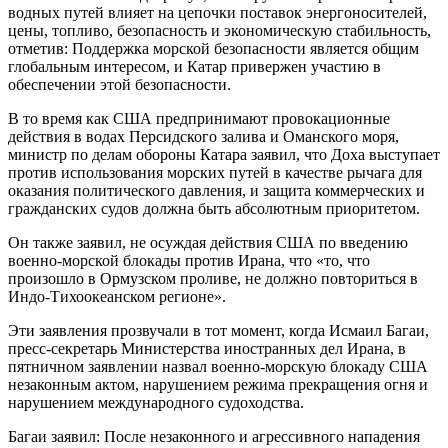
водных путей влияет на цепочки поставок энергоносителей,
цены, топливо, безопасность и экономическую стабильность,
отметив: Поддержка морской безопасности является общим
глобальным интересом, и Катар привержен участию в
обеспечении этой безопасности.
В то время как США предпринимают провокационные
действия в водах Персидского залива и Оманского моря,
министр по делам обороны Катара заявил, что Доха выступает
против использования морских путей в качестве рычага для
оказания политического давления, и защита коммерческих и
гражданских судов должна быть абсолютным приоритетом.
Он также заявил, не осуждая действия США по введению
военно-морской блокады против Ирана, что «то, что
произошло в Ормузском проливе, не должно повториться в
Индо-Тихоокеанском регионе».
Эти заявления прозвучали в тот момент, когда Исмаил Багаи,
пресс-секретарь Министерства иностранных дел Ирана, в
пятничном заявлении назвал военно-морскую блокаду США
незаконным актом, нарушением режима прекращения огня и
нарушением международного судоходства.
Багаи заявил: После незаконного и агрессивного нападения