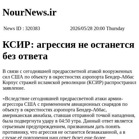
NourNews.ir
News ID :
320383
‫‫Thursday‬‬ 20:00 2026/05/28
КСИР: агрессия не останется
без ответа
В связи с сегодняшней предрассветной атакой вооруженных
сил США по объекту в окрестностях аэропорта Бендер-Аббас
Корпус стражей исламской революции (КСИР) распространил
заявление.
«Вследствие сегодняшней предрассветной атаки армии-
агрессора США с применением авиационных снарядов по
объекту в окрестностях аэропорта Бендер-Аббас,
американская авиабаза, ставшая отправной точкой нападения,
была подвергнута удару в 04:50 утра. Данный ответ является
серьезным предупреждением, призванным дать понять
противнику, что агрессия не останется безнаказанной, а в
случае её повторения наш ответ будет еще более