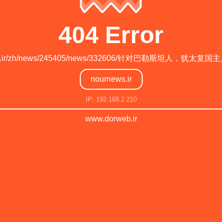
404 Error
rnews.ir/zh/news/245405/news/332606/针对巴勒斯坦人，犹
nournews.ir
IP: 192.168.2.210
www.dorweb.ir