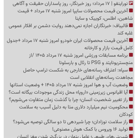
نوراینفو | 17 مرداد؛ روز خبرنگار، روز پاسداران حقیقت و آگاهی
آخرین قیمت محصولات سایپا امروز شنبه 17 مرداد + قیمت
شاهین، اطلس، کوییک و ساینا
قالیباف: خبرنگاران اجازه نمی‌دهند روایت دشمن بر افکار عمومی
غلبه کند
آخرین قیمت محصولات ایران خودرو امروز شنبه 17 مرداد +جدول
کامل قیمت بازار و کارخانه
برنامه مسابقات ورزشی امروز شنبه 17 مرداد 1405 /از
منچستریونایتد و PSG تا رئال و بارسلونا
سپاه: اعتراف رسانه‌های خارجی به شکست ترامپ حاصل
مجاهدت رسانه‌های انقلابی است
وضعیت آب و هوا امروز شنبه 17 مرداد 1405 + وضعیت استانها
آیا اقیانوس زیرزمینی «اروپا» محل زندگی موجودات بیگانه است؟
راز تغییر شخصیت انسان؛ چرا با گذشت زمان متفاوت می‌شویم؟
محکومیت نیم میلیارد دلاری متا به دلیل آسیب به سلامت
کودکان
راز سلامت نوزادان؛ چرا شیردهی تا دو سالگی توصیه می‌شود؟
تولید 16 ویروس با کمک هوش مصنوعی!
شیرینی‌های طبیعی؛ عامل پنهان در بزرگ‌تر شدن مغز انسان