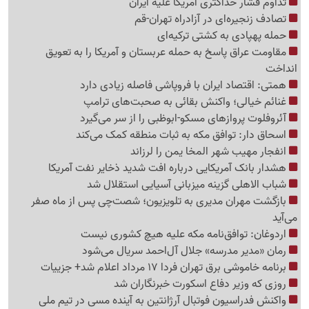
تداوم فشار حداکثری آمریکا علیه ایران
تصادف زنجیره‌ای در آزادراه تهران-قم
حمله پهپادی به کشتی ترکیه‌ای
مقاومت عراق پاسخ به حمله عربستان و آمریکا را به تعویق
انداخت
همتی: اقتصاد ایران با فروپاشی فاصله زیادی دارد
غنائم خیالی؛ واکنش بقائی به صحبت‌های ترامپ
آئروفلوت پروازهای مسکو-ابوظبی را از سر می‌گیرد
اسحاق دار: توافق مکه به ثبات منطقه کمک می‌کند
انفجار مهیب شهر المخا یمن را لرزاند
هشدار بانک آمریکایی درباره افت شدید ذخایر نفت آمریکا
شباب الاهلی گزینه میزبانی آسیایی استقلال شد
بازگشت مهران مدیری به تلویزیون؛ شصت‌چی پس از ماه صفر
می‌آید
اردوغان: توافق‌نامه مکه علیه هیچ کشوری نیست
رمان «مدیر مدرسه» جلال آل‌احمد سریال می‌شود
برنامه خاموشی برق تهران فردا 17 مرداد اعلام شد+ جزییات
روزی که وزیر دفاع اسکورت خبرنگاران شد
واکنش فدراسیون فوتبال آرژانتین به آینده مسی در تیم ملی