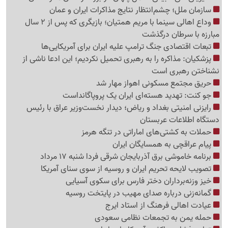
سازمان ملل؛ چشم‌انتظار نتایج مذاکرات ایران و عمان
وداع اهالی سینما با مریم همتیان؛ بازیگری که پس از 2 سال
مبارزه با سرطان درگذشت
تبعات اقتصادی جنگ ترامپ علیه ایران برای آمریکایی‌ها
پزشکیان: مذاکره را به رهبری تحمیل نکردیم؛ این ادعا ناشی از
نشناختن رهبری است
حریق مجتمع مسکونی اهواز مهار شد
جو کنت: تهدید هسته‌ای ایران یک پروپاگانداست
رایزنی امنیتی بغداد و ریاض؛ دیدار نخست‌وزیر عراق با رئیس
دستگاه اطلاعات عربستان
حملات به کشتی‌های اماراتی در تنگه هرمز
پیام عراقچی به همسایگان ایران
برنامه خاموشی برق آذربایجان شرقی فردا شنبه 17 مرداد
تصویب لایحه تحریم ایران و روسیه از سوی سنای آمریکا
خیز وزنه‌برداران دختر فارس برای سکوی آسیایی
گمانه‌زنی درباره صدای مهیب در پایتخت روسیه
عیادت اهالی فرهنگ از استاد ایرج
حمله یمن به تجمعات نظامی سعودی