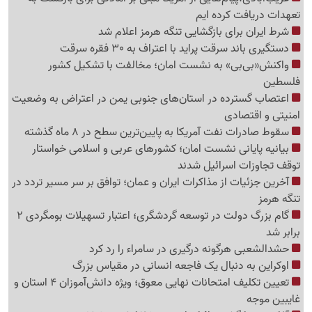
تعهدات دریافت کرده ایم
شرط ایران برای بازگشایی تنگه هرمز اعلام شد
دستگیری باند سرقت پراید با اعتراف به 30 فقره سرقت
واکنش«بی‌بی» به نشست امان؛ مخالفت با تشکیل کشور
فلسطین
اعتصاب گسترده در استان‌های جنوبی یمن در اعتراض به وضعیت
امنیتی و اقتصادی
سقوط صادرات نفت آمریکا به پایین‌ترین سطح در 8 ماه گذشته
بیانیه پایانی نشست امان؛ کشورهای عربی و اسلامی خواستار
توقف تجاوزات اسرائیل شدند
آخرین جزئیات از مذاکرات ایران و عمان؛ توافق بر سر مسیر تردد در
تنگه هرمز
گام بزرگ دولت در توسعه گردشگری؛ اعتبار تسهیلات بومگردی 2
برابر شد
حشدالشعبی هرگونه درگیری در سامراء را رد کرد
اوکراین به دنبال یک فاجعه انسانی در مقیاس بزرگ
تعیین تکلیف امتحانات نهایی معوق؛ ویژه دانش‌آموزان 4 استان و
غایبین موجه