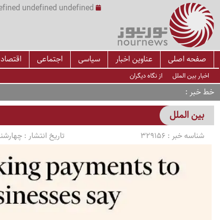
undefined undefined undefined undefined | س
صفحه اصلی
عناوین اخبار
سیاسی
اجتماعی
اقتصاد
اخبار بین الملل
از نگاه دیگران
خط خبر
بین الملل
شناسه خبر :
329156
تاریخ انتشار :
چهارشنبه 1405/04/17 سا