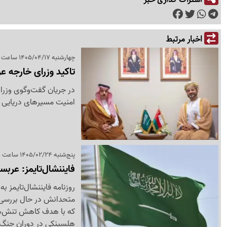
اخبار مرتبط
چهارشنبه 1405/04/17 ساعت 21:52
تاکید وزرای خارجه عر
در جریان گفت‌وگوی وزرا
امنیت مسیرهای دریایی و
پنج‌شنبه 1405/02/24 ساعت 20:45
فایننشال‌تایمز: عربس
روزنامه فایننشال‌تایمز 
متحدانش در حال بررسی ط
که با هدف کاهش تنش‌ها
هلسینکی در دوران جنگ 