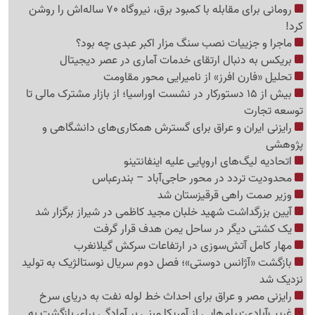
رومانی برای مقابله با کمبود برق، نیروگاه 70 ساله‌اش را روشن
کرد!
ماجرا و جزییات نصب سنگ مزار اکبر عبدی چه بود؟
بریکس به دنبال ارتقای خدمات آماری در عصر دیجیتال
تحلیل «فارن افرز» از نامیرایی محور مقاومت
بیش از 15 دستورکار در نشست اوراسیا؛ از بازار مشترک مالی تا
توسعه تجارت
رایزنی ایران و عراق برای گسترش همکاری‌های دانشگاهی و
پژوهشی
اتحادیه لیگ‌های اروپایی علیه اینفانتینو
محدودیت تردد در محور حاجی‌آباد – بندرعباس
وزیر صمت راهی قرقیزستان شد
آیین بزرگداشت شهید خلبان مجید کاظمی در شیراز برگزار شد
یک کشتی دیگر در ساحل یمن هدف قرار گرفت
مهار کامل آتش‌سوزی در ارتفاعات سرکش گیلانغرب
بازگشت «آژانس دوستی»؛ فصل دوم سریال نوستالژیک به تولید
نزدیک شد
رایزنی مصر و عراق برای احداث خط لوله نفت به دریای سرخ
غریب‌آبادی:پیام‌هایی از آمریکا مبنی بر آمادگی برای بازگشت به