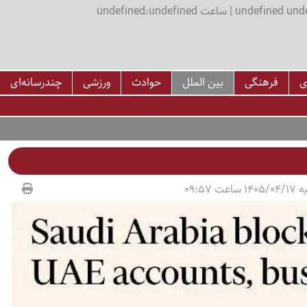
اعت undefined:undefined
ی
فرهنگی
بین الملل
حوادث
ورزشی
چندرسانه‌ای
عت 09:57