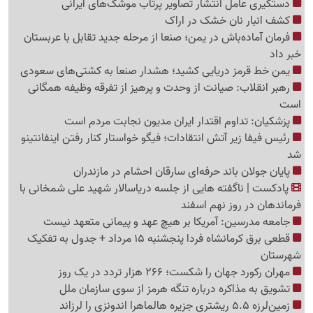
دستگیری عامل انتشار تصاویر پرتاب موشک‌های ایرانی
کشف انبار نان خشک در اراک
فرمان آماده‌باش در یمن؛ صنعا از مرحله جدید تقابل با عربستان
خبر داد
یمن خط قرمز دریایی کشید؛ هشدار صنعا به کشتی‌های سعودی
رهبر انقلاب: صیانت از وحدت و پرهیز از تفرقه وظیفه همگانی
است
پزشکیان: تداوم اقتدار ایران مدیون نجابت مردم است
رئیس فیفا زیر آتش انتقادات؛ فیگو خواستار کنار رفتن اینفانتینو
شد
پایان جولان باند حرفه‌ای سارقان احشام در مازندران
پادکست | ناگفته هایی از جلسه دریاسالار شهید علی شمخانی با
فرماندهان در روز نهم اسفند
جامعه مدرسین: آمریکا بر هیچ عهد و پیمانی متعهد نیست
قطعی برق کرمانشاه فردا پنجشنبه 15 مرداد + جدول به تفکیک
شهرستان
مهران رکورد جهان را شکست؛ 266 هزار تردد در یک روز
تشویق به مذاکره درباره تنگه هرمز از سوی سازمان ملل
زمین‌لرزه 5.5 ریشتری جزیره هالماهرا اندونزی را لرزاند