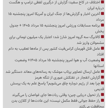
اختلاف در کاخ سفید؛ گزارش از درگیری لفظی ترامپ و هگست
درباره ایران
آخرین اخبار و گزارش‌ها از جنگ ایران و آمریکا امروز پنجشنبه 15
مرداد
برنامه مسابقات ورزشی امروز پنجشنبه 15 مرداد 1405 + جدول
پخش
کالابرگ سه گروه امروز شارژ شد؛ اعتبار یک میلیون تومانی برای
مشمولان واریز شد
عامل قتل قهرمان کراس‌فیت کشور پس از ماه‌ها تعقیب به دام
افتاد
وضعیت آب و هوا امروز پنجشنبه 15 مرداد 1405+ وضعیت
استانها
عامل ارسال تصاویر پرتاب موشک به رسانه‌های معاند دستگیر شد
گزارش انفجار در نفتکش عبوری از تنگه هرمز
چرا بعد از رژیم دوباره چاق می‌شویم؟ پاسخ علم به یک پرسش
قدیمی
راز تحول دریایی چین؛ وقتی ربات‌ها جای غواصان را می‌گیرند
راز حفظ جوانی فقط مکمل نیست؛ این عادت‌ها از کلاژن بدن
محافظت می‌کنند