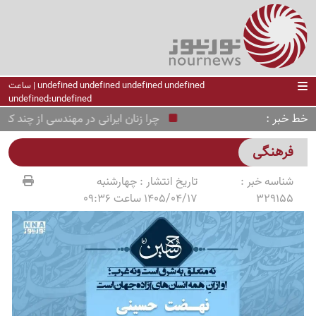
undefined undefined undefined undefined | ساعت
undefined:undefined
خط خبر
چرا زنان ایرانی در مهندسی از چند کشور ار
فرهنگی
شناسه خبر :
تاریخ انتشار :
چهارشنبه
329155
1405/04/17 ساعت 09:36