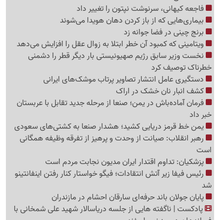
فاجعه کیهانی، سرنوشت نپتون را تغییر داد
بیماری‌هایی که از باز کردن دهان هویدا می‌شوند
برنج چینی در فضا جوانه زد
ویتامینی که کمبود آن خطر ابتلا به زوال عقل را افزایش می‌دهد
نخست وزیر سابق رژیم صهیونیستی بار دیگر قطر را دشمنی
خطرناک توصیف کرد
دستگیری عامل انتشار تصاویر پرتاب موشک‌های ایرانی
کشف انبار نان خشک در اراک
فرمان آماده‌باش در یمن؛ صنعا از مرحله جدید تقابل با عربستان
خبر داد
یمن خط قرمز دریایی کشید؛ هشدار صنعا به کشتی‌های سعودی
رهبر انقلاب: صیانت از وحدت و پرهیز از تفرقه وظیفه همگانی
است
پزشکیان: تداوم اقتدار ایران مدیون نجابت مردم است
رئیس فیفا زیر آتش انتقادات؛ فیگو خواستار کنار رفتن اینفانتینو
شد
پایان جولان باند حرفه‌ای سارقان احشام در مازندران
پادکست | ناگفته هایی از جلسه دریاسالار شهید علی شمخانی با