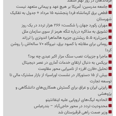
فرماندهان در روز نهم اسفند
جامعه مدرسین: آمریکا بر هیچ عهد و پیمانی متعهد نیست
قطعی برق کرمانشاه فردا پنجشنبه 15 مرداد + جدول به تفکیک
شهرستان
مهران رکورد جهان را شکست؛ 266 هزار تردد در یک روز
تشویق به مذاکره درباره تنگه هرمز از سوی سازمان ملل
زمین‌لرزه 5.5 ریشتری جزیره هالماهرا اندونزی را لرزاند
رومانی برای مقابله با کمبود برق، نیروگاه 70 ساله‌اش را روشن
کرد!
ماجرا و جزییات نصب سنگ مزار اکبر عبدی چه بود؟
بریکس به دنبال ارتقای خدمات آماری در عصر دیجیتال
تحلیل «فارن افرز» از نامیرایی محور مقاومت
بیش از 15 دستورکار در نشست اوراسیا؛ از بازار مشترک مالی تا
توسعه تجارت
رایزنی ایران و عراق برای گسترش همکاری‌های دانشگاهی و
پژوهشی
اتحادیه لیگ‌های اروپایی علیه اینفانتینو
محدودیت تردد در محور حاجی‌آباد – بندرعباس
وزیر صمت راهی قرقیزستان شد