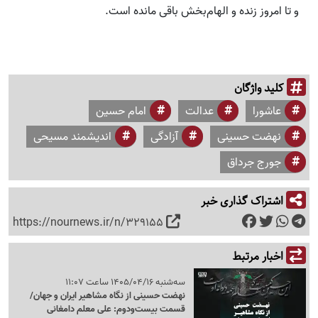
و تا امروز زنده و الهام‌بخش باقی مانده است.
کلید واژگان
عاشورا
عدالت
امام حسین
نهضت حسینی
آزادگی
اندیشمند مسیحی
جورج جرداق
اشتراک گذاری خبر
https://nournews.ir/n/329155
اخبار مرتبط
سه‌شنبه 1405/04/16 ساعت 11:07
نهضت حسینی از نگاه مشاهیر ایران و جهان/
قسمت بیست‌ودوم: علی معلم دامغانی