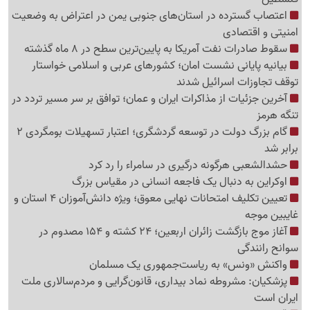
اعتصاب گسترده در استان‌های جنوبی یمن در اعتراض به وضعیت
امنیتی و اقتصادی
سقوط صادرات نفت آمریکا به پایین‌ترین سطح در 8 ماه گذشته
بیانیه پایانی نشست امان؛ کشورهای عربی و اسلامی خواستار
توقف تجاوزات اسرائیل شدند
آخرین جزئیات از مذاکرات ایران و عمان؛ توافق بر سر مسیر تردد در
تنگه هرمز
گام بزرگ دولت در توسعه گردشگری؛ اعتبار تسهیلات بومگردی 2
برابر شد
حشدالشعبی هرگونه درگیری در سامراء را رد کرد
اوکراین به دنبال یک فاجعه انسانی در مقیاس بزرگ
تعیین تکلیف امتحانات نهایی معوق؛ ویژه دانش‌آموزان 4 استان و
غایبین موجه
آغاز موج بازگشت زائران اربعین؛ 24 کشته و 154 مصدوم در
سوانح رانندگی
واکنش «ونس» به ریاست‌جمهوری یک مسلمان
پزشکیان: مشروطه نماد بیداری، قانون‌گرایی و مردم‌سالاری ملت
ایران است