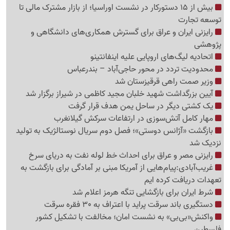
بیش از 15 دستورکار در نشست اوراسیا؛ از بازار مشترک مالی تا
توسعه تجارت
رایزنی ایران و عراق برای گسترش همکاری‌های دانشگاهی و
پژوهشی
اتحادیه لیگ‌های اروپایی علیه اینفانتینو
محدودیت تردد در محور حاجی‌آباد – بندرعباس
وزیر صمت راهی قرقیزستان شد
آیین بزرگداشت شهید خلبان مجید کاظمی در شیراز برگزار شد
یک کشتی دیگر در ساحل یمن هدف قرار گرفت
مهار کامل آتش‌سوزی در ارتفاعات سرکش گیلانغرب
بازگشت «آژانس دوستی»؛ فصل دوم سریال نوستالژیک به تولید
نزدیک شد
رایزنی مصر و عراق برای احداث خط لوله نفت به دریای سرخ
غریب‌آبادی:پیام‌هایی از آمریکا مبنی بر آمادگی برای بازگشت به
تعهدات دریافت کرده ایم
شرط ایران برای بازگشایی تنگه هرمز اعلام شد
دستگیری باند سرقت پراید با اعتراف به 30 فقره سرقت
واکنش«بی‌بی» به نشست امان؛ مخالفت با تشکیل کشور
فلسطین