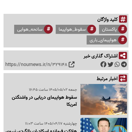
کلید واژگان
پاکستان
سقوط_هواپیما
سانحه_هوایی
هواپیمای_باری
اشتراک گذاری خبر
https://nournews.ir/n/329148
اخبار مرتبط
جمعه 1405/05/02 ساعت 16:45
سقوط هواپیمای دریایی در واشنگتن
آمریکا
چهارشنبه 1405/04/17 ساعت 11:03
هلاکت فرمانده اسکادران بالگردی نیروی