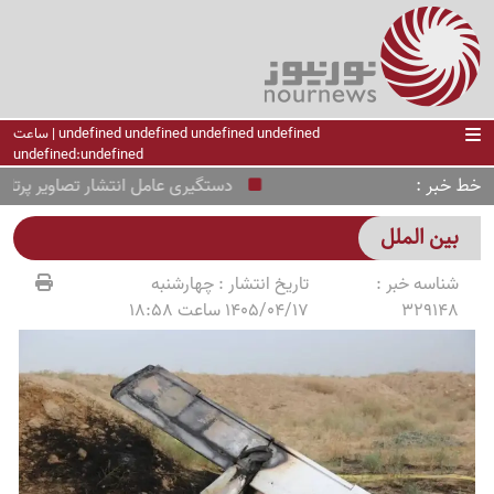
undefined undefined undefined undefined | ساعت
undefined:undefined
خط خبر
دستگیری عامل انتشار تصاویر پرتاب مو
بین الملل
شناسه خبر :
تاریخ انتشار :
چهارشنبه
329148
1405/04/17 ساعت 18:58