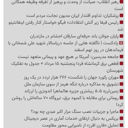
رهبر انقلاب: صیانت از وحدت و پرهیز از تفرقه وظیفه همگانی
است
پزشکیان: تداوم اقتدار ایران مدیون نجابت مردم است
رئیس فیفا زیر آتش انتقادات؛ فیگو خواستار کنار رفتن اینفانتینو
شد
پایان جولان باند حرفه‌ای سارقان احشام در مازندران
پادکست | ناگفته هایی از جلسه دریاسالار شهید علی شمخانی با
فرماندهان در روز نهم اسفند
جامعه مدرسین: آمریکا بر هیچ عهد و پیمانی متعهد نیست
قطعی برق کرمانشاه فردا پنجشنبه 15 مرداد + جدول به تفکیک
شهرستان
مهران رکورد جهان را شکست؛ 266 هزار تردد در یک روز
تشویق به مذاکره درباره تنگه هرمز از سوی سازمان ملل
زمین‌لرزه 5.5 ریشتری جزیره هالماهرا اندونزی را لرزاند
رومانی برای مقابله با کمبود برق، نیروگاه 70 ساله‌اش را روشن
کرد!
ماجرا و جزییات نصب سنگ مزار اکبر عبدی چه بود؟
بریکس به دنبال ارتقای خدمات آماری در عصر دیجیتال
تحلیل «فارن افرز» از نامیرایی محور مقاومت