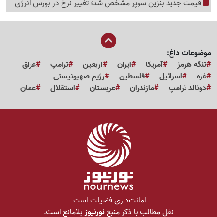
قیمت جدید بنزین سوپر مشخص شد؛ تغییر نرخ در بورس انرژی
موضوعات داغ:
تنگه هرمز
آمریکا
ایران
اربعین
ترامپ
عراق
غزه
اسرائیل
فلسطین
رژیم صهیونیستی
دونالد ترامپ
مازندران
عربستان
استقلال
عمان
امانت‌داری فضیلت است.
نقل مطالب با ذکر منبع
نورنیوز
بلامانع است.