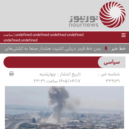
undefined undefined undefined undefined | ساعت
undefined:undefined
خط خبر
یمن خط قرمز دریایی کشید؛ هشدار صنعا به کشتی‌های سعودی
سیاسی
شناسه خبر :
تاریخ انتشار :
چهارشنبه
329131
1405/04/17 ساعت 23:31