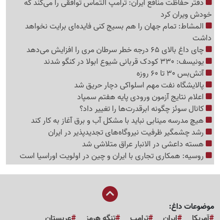
دفتر حفاظت منافع ایران: ترامپ التماس توافقی را می‌کند که
خودش ویران کرد
المشاط: تمام جهان را هم بسیج کنی فایده‌ای برایت نخواهد
داشت
چای داغ بالای 65 درجه خطر سرطان مری را افزایش می‌دهد
یونیسف: 330 کودک قربانی شیوع ابولا در کنگو شدند
آتش‌بس 30 تا 60 روزه
پالایشگاه نفت مهم اسلواکی دچار حریق شد
اعلام نتایج آزمون ورودی پایه هفتم سمپاد
کانال سوئز چگونه ابرقدرت‌ها را تغییر داد؟
هیچ مدرسه مینابی نباید با مشکل آب و برق آغاز به کار کند
رشد چشمگیر ظرفیت نیروگاه‌های تجدیدپذیر در ایران
هسته داعشی در الانبار عراق متلاشی شد
روسیه: همکاری تجاری با ایران و چین در اولویت اوراسیا است
موضوعات داغ:
آمریکا
ایران
ترامپ
تنگه هرمز
عربستان