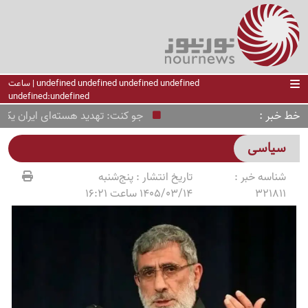
undefined undefined undefined undefined | ساعت
undefined:undefined
خط خبر
جو کنت: تهدید هسته‌ای ایران یک پرو
سیاسی
شناسه خبر :
تاریخ انتشار :
پنج‌شنبه
321811
1405/03/14 ساعت 16:21