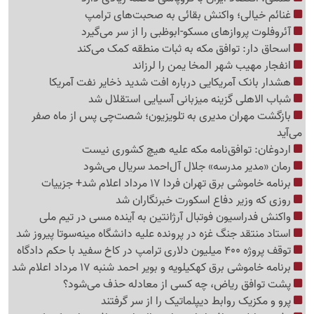
غنائم خیالی؛ واکنش بقائی به صحبت‌های ترامپ
آئروفلوت پروازهای مسکو-ابوظبی را از سر می‌گیرد
اسحاق دار: توافق مکه به ثبات منطقه کمک می‌کند
انفجار مهیب شهر المخا یمن را لرزاند
هشدار بانک آمریکایی درباره افت شدید ذخایر نفت آمریکا
شباب الاهلی گزینه میزبانی آسیایی استقلال شد
بازگشت مهران مدیری به تلویزیون؛ شصت‌چی پس از ماه صفر
می‌آید
اردوغان: توافق‌نامه مکه علیه هیچ کشوری نیست
رمان «مدیر مدرسه» جلال آل‌احمد سریال می‌شود
برنامه خاموشی برق تهران فردا 17 مرداد اعلام شد+ جزییات
روزی که وزیر دفاع اسکورت خبرنگاران شد
واکنش فدراسیون فوتبال آرژانتین به آینده مسی در تیم ملی
استاد منتقد جنگ غزه در پرونده علیه دانشگاه مینه‌سوتا پیروز شد
توقف پروژه 400 میلیون دلاری ترامپ در کاخ سفید با حکم دادگاه
برنامه خاموشی برق کهکیلویه و بویر احمد شنبه 17 مرداد اعلام شد
پشت توافق ریاض، چه کسی از معادله حذف می‌شود؟
پرو و مکزیک روابط دیپلماتیک را از سر گرفتند