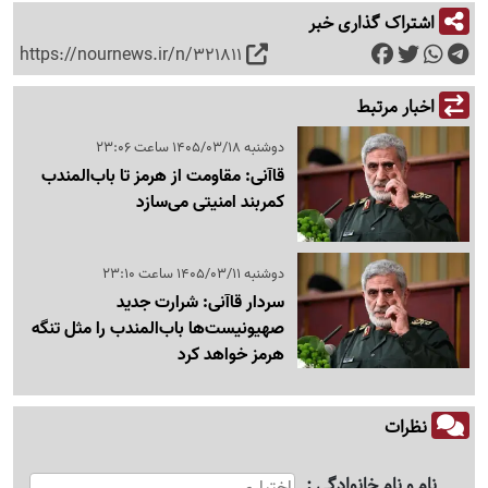
اشتراک گذاری خبر
https://nournews.ir/n/321811
اخبار مرتبط
دوشنبه 1405/03/18 ساعت 23:06
قاآنی: مقاومت از هرمز تا باب‌المندب
کمربند امنیتی می‌سازد
دوشنبه 1405/03/11 ساعت 23:10
سردار قاآنی: شرارت جدید
صهیونیست‌ها باب‌المندب را مثل تنگه
هرمز خواهد کرد
نظرات
نام و نام خانوادگی