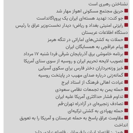
نشناختن رهبری است
حریق مجتمع مسکونی اهواز مهار شد
جو کنت: تهدید هسته‌ای ایران یک پروپاگانداست
رایزنی امنیتی بغداد و ریاض؛ دیدار نخست‌وزیر عراق با رئیس
دستگاه اطلاعات عربستان
حملات به کشتی‌های اماراتی در تنگه هرمز
پیام عراقچی به همسایگان ایران
برنامه خاموشی برق آذربایجان شرقی فردا شنبه 17 مرداد
تصویب لایحه تحریم ایران و روسیه از سوی سنای آمریکا
خیز وزنه‌برداران دختر فارس برای سکوی آسیایی
گمانه‌زنی درباره صدای مهیب در پایتخت روسیه
عیادت اهالی فرهنگ از استاد ایرج
حمله یمن به تجمعات نظامی سعودی
تداوم فشار حداکثری آمریکا علیه ایران
تصادف زنجیره‌ای در آزادراه تهران-قم
حمله پهپادی به کشتی ترکیه‌ای
مقاومت عراق پاسخ به حمله عربستان و آمریکا را به تعویق
انداخت
همتی: اقتصاد ایران با فروپاشی فاصله زیادی دارد