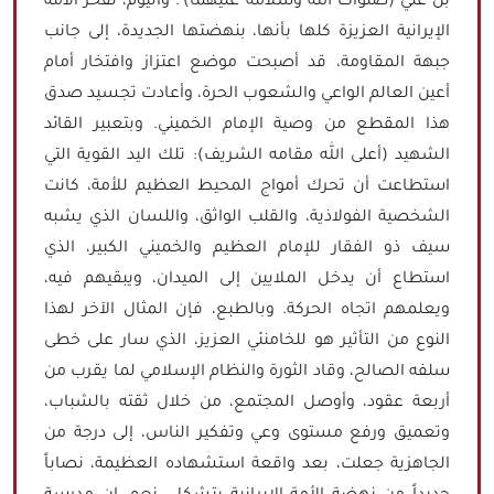
بن علي (صلوات الله وسلامه عليهما)'. واليوم، تفخر الأمة
الإيرانية العزيزة كلها بأنها، بنهضتها الجديدة، إلى جانب
جبهة المقاومة، قد أصبحت موضع اعتزاز وافتخار أمام
أعين العالم الواعي والشعوب الحرة، وأعادت تجسيد صدق
هذا المقطع من وصية الإمام الخميني. وبتعبير القائد
الشهيد (أعلى الله مقامه الشريف): تلك اليد القوية التي
استطاعت أن تحرك أمواج المحيط العظيم للأمة، كانت
الشخصية الفولاذية، والقلب الواثق، واللسان الذي يشبه
سيف ذو الفقار للإمام العظيم والخميني الكبير، الذي
استطاع أن يدخل الملايين إلى الميدان، ويبقيهم فيه،
ويعلمهم اتجاه الحركة. وبالطبع، فإن المثال الآخر لهذا
النوع من التأثير هو للخامنئي العزيز، الذي سار على خطى
سلفه الصالح، وقاد الثورة والنظام الإسلامي لما يقرب من
أربعة عقود، وأوصل المجتمع، من خلال ثقته بالشباب،
وتعميق ورفع مستوى وعي وتفكير الناس، إلى درجة من
الجاهزية جعلت، بعد واقعة استشهاده العظيمة، نصاباً