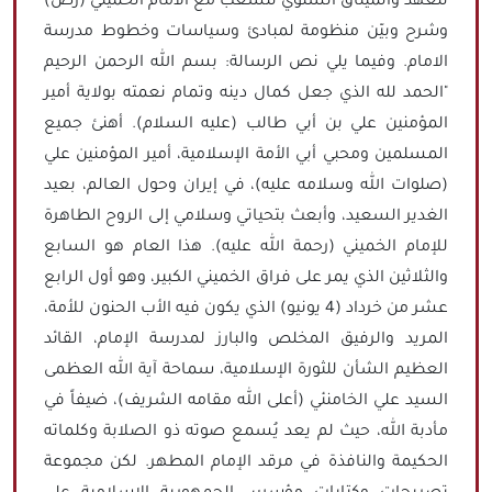
للعهد والميثاق السنوي للشعب مع الامام الخميني (رض)
وشرح وبيّن منظومة لمبادئ وسياسات وخطوط مدرسة
الامام. وفيما يلي نص الرسالة: بسم الله الرحمن الرحيم
"الحمد لله الذي جعل كمال دينه وتمام نعمته بولاية أمير
المؤمنين علي بن أبي طالب (عليه السلام). أهنئ جميع
المسلمين ومحبي أبي الأمة الإسلامية، أمير المؤمنين علي
(صلوات الله وسلامه عليه)، في إيران وحول العالم، بعيد
الغدير السعيد، وأبعث بتحياتي وسلامي إلى الروح الطاهرة
للإمام الخميني (رحمة الله عليه). هذا العام هو السابع
والثلاثين الذي يمر على فراق الخميني الكبير، وهو أول الرابع
عشر من خرداد (4 يونيو) الذي يكون فيه الأب الحنون للأمة،
المريد والرفيق المخلص والبارز لمدرسة الإمام، القائد
العظيم الشأن للثورة الإسلامية، سماحة آية الله العظمى
السيد علي الخامنئي (أعلى الله مقامه الشريف)، ضيفاً في
مأدبة الله، حيث لم يعد يُسمع صوته ذو الصلابة وكلماته
الحكيمة والنافذة في مرقد الإمام المطهر. لكن مجموعة