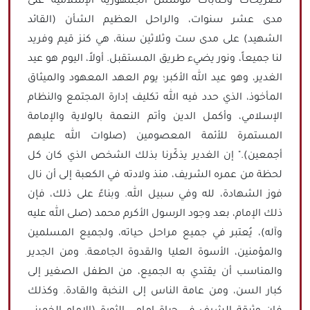
تصريحات وكتابات مؤسس الجمهورية الإسلامية على
مدى عشر سنوات، والراحل العظيم الشأن (القائد
الشهيد) على مدى ست وثلاثين سنة، هي كنز قيم وفريد
لنا جميعاً، ونور يضيء طريق المستقبل. أولاً، اليوم هو عيد
الغدير، وهو عيد الله الأكبر؛ يوم العهد المعهود والميثاق
المأخوذ، الذي حدد فيه الله تكليف إدارة المجتمع والنظام
الإسلامي، وأكمل الدين وأتم النعمة بالولاية والإمامة
المستمرة للأئمة المعصومين (صلوات الله عليهم
أجمعين)." إن الغدير يذكّرنا بذلك الشخص الذي كان كل
لحظة من عمره الشريف، منذ ولادته في الكعبة إلى أن نال
فوز الشهادة، لله وفي سبيل الله. وبناءً على ذلك، فإن
ذلك الإمام، بعد وجود الرسول الأكرم محمد (صلى الله عليه
وآله)، يُعتبر في جميع مراحل حياته، ولجميع المسلمين
والمؤمنين، الأسوة العليا والقدوة الجامعة. ومن الجدير
والمناسب أن يقتدي به الجميع، من الطفل الصغير إلى
كبار السن، ومن عامة الناس إلى النخبة والقادة. وكذلك