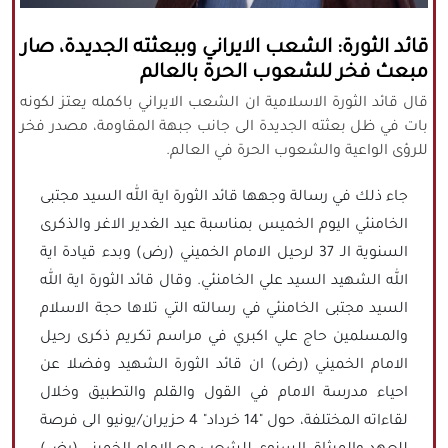
كافة الحقوق محفوظة لموقع نورنيوز
قائد الثورة: الشعب الايراني وببعثته الجديدة، صار
يُرجى ذكر المصدر عند نقل أي موضوع عن
مبعث فخر للشعوب الحرة بالعالم
موقعنا
قال قائد الثورة الاسلامية ان الشعب الايراني باكمله يعتز لكونه
بات في ظل بعثته الجديدة الى جانب جبهة المقاومة، مصدر فخر
للرؤى الواعية والشعوب الحرة في العالم.
جاء ذلك في رسالة وجهها قائد الثورة اية الله السيد مجتبى
الخامنئي اليوم الخميس بمناسبة عيد الغدير الاغر والذكرى
السنوية الـ 37 لرحيل الامام الخميني (رض) وبدء قيادة اية
الله الشهيد السيد علي الخامنئي. وقال قائد الثورة اية الله
السيد مجتبى الخامنئي في رسالته التي تلاها حجة الاسلام
والمسلمين حاج علي اكبري في مراسم تكريم ذكرى رحيل
الامام الخميني (رض) ان قائد الثورة الشهيد وفضلا عن
احياء مدرسة الامام في القول والقلم والتطبيق وخلال
لقاءاته المختلفة، حول "14 خرداد" 4 حزيران/يونيو الى فرصة