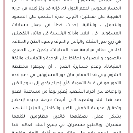
في الميدان والشوارع، إهانة عميقة ومعبرة، أدت إلى
انحسار ملموس لدعم الدول له، فإنه قد ركز كيده في حربه
الهجينة على نقطتين: الأولى، قدرة الشعب على الصمود
والتحمل ، والثانية، إحداث خطأ في جهاز حسابات
المسؤولين في البلاد. وأداته الرئيسية في هاتين النقطتين
هي زرع بذور الشك واليأس والخوف وسوء الظن والخلاف.
لذا، في مقام مواجهة هذه العداوات، يتعين على الجميع،
بالصمود والبصيرة والحفاظ على الوحدة والتماسك والثقة
المتبادلة، وعدم مسايرة العدو ، أن يحبطوا مخططه
الشؤم. وفي هذا المقام، فإن دور المسؤولين في دعم هذه
الأمور هو في غاية الأهمية. فأي إجراء يؤدي إلى سوء الظن
والإحباط لدى أفراد الشعب، يُعتبر نوعاً من مساعدة العدو
ضد هذا البلد وشعبه. الآن، أتيحت فرصة جديدة لإظهار
وتحقيق مدرسة الخميني الكبير والخامنئي العزيز الشهيد
بشكل عملي، بصفتهما قائدين مظلومين لكنهما
مقتدران، وبالطبع منتصران، في جميع أنحاء العالم. هذا