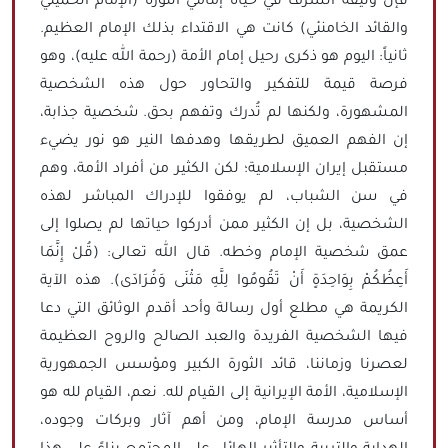
فإن وثيقة الشرف في حياة إمامي الثورة (الإمام الخميني
والقائد الخامنئي) كانت هي الاقتداء بذلك الإمام العظيم.
ثانياً: اليوم هو ذكرى رحيل إمام الأمة (رحمة الله عليه)، وهو
فرصة قيمة للتفكير والتحاور حول هذه الشخصية
المشهورة، ولكنها لم تُدرك وتفهم بحق. شخصية جذابة،
إن الفهم العميق لطريقها وهدفها النير هو نور يضيء
مستقبل إيران الإسلامية؛ لكن الكثير من أفراد الأمة، وهم
في سن الشباب، لم يوفقوا للإدراك المباشر لهذه
الشخصية، بل إن الكثير ممن أدركوا حياتها لم يصلوا إلى
عمق شخصية الإمام وخطه. قال الله تعالى: (قُلْ إِنَّمَا
أَعِظُكُمْ بِوَاحِدَةٍ أَنْ تَقُومُوا لِلَّهِ مَثْنَى وَفُرَادَى). هذه الآية
الكريمة هي مطلع أول رسالة وأحد أقدم الوثائق التي دعا
فيها الشخصية الفريدة والعبد الصالح والروح العظيمة
لعصرنا وزماننا، قائد الثورة الكبير ومؤسس الجمهورية
الإسلامية، الأمة الإيرانية إلى القيام لله. نعم، القيام لله هو
أساس مدرسة الإمام، ومن أهم آثار وبركات وجوده،