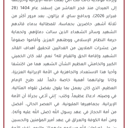
وإرادة فولاذية كانت تلك التي بعثت الأمة الإيرانية وأخرجتها
إلى الميدان منذ فجر العاشر من إسفند عام 1404 (28
فبراير 2026)، وبدافع سامٍ، لا يزالون، بعد مرور أكثر من
ثلاثة أشهر، حاضرين بحماسة، للمطالبة بدماء قائدهم
الشهيد وسائر الشهداء الذين سالت دماؤهم، ولحماية
حرمة النظام الإسلامي ووطنهم العزيز، وأقاموا صفوفاً
من عشرات الملايين من الفدائيين لتحقيق أهداف القائد
الشهيد وإقامة الحق والقيام لله؟ نعم، لقد كان الخميني
الكبير والخامنئي العظيم الشأن الشهيد هما من اكتشفا
وأحيا هذا الاستعداد والجاهزية في الأمة الإيرانية العزيزة،
وكانا يوليانهما أهمية خاصة دائماً. لقد طرح الإمام
العظيم، الذي كان يعمل بما يقول بفضل تقواه المثالية،
في وصيته، ادعاءً عظيماً، وكتب: 'إنني أدّعي بجرأة أن الأمة
الإيرانية، بجماهيرها المليونية، في العصر الحالي، أفضل
من أمة الحجاز في عهد رسول الله (صلى الله عليه وآله)،
ومن أمة الكوفة والعراق في عهد أمير المؤمنين والحسين