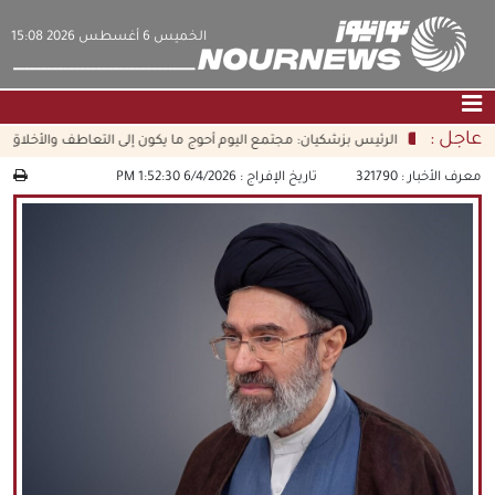
‫‫الخميس‬‬ 6 أغسطس 2026 15:08
عاجل :
الرئيس بزشكيان: مجتمع اليوم أحوج ما يكون إلى التعاطف والأخلاق القرآنية
الصفحة الرئيسية
|
التواصل معنا
|
من نحن
معرف الأخبار :
321790
تاريخ الإفراج :
6/4/2026 1:52:30 PM
عناوين الأخبار
الثقافة والمجتمع
اقتصاد
سياسة
الوسائط المتعددة
|
فارسي
|
English
|
العربيه
|
|
עברית
|
中文
|
русский
|