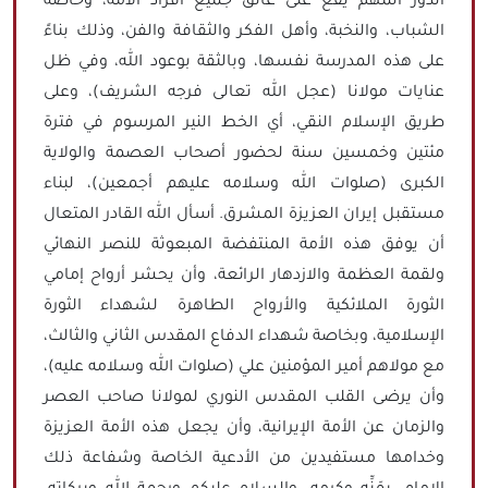
الدور المهم يقع على عاتق جميع أفراد الأمة، وخاصة
الشباب، والنخبة، وأهل الفكر والثقافة والفن، وذلك بناءً
على هذه المدرسة نفسها، وبالثقة بوعود الله، وفي ظل
عنايات مولانا (عجل الله تعالى فرجه الشريف)، وعلى
طريق الإسلام النقي، أي الخط النير المرسوم في فترة
مئتين وخمسين سنة لحضور أصحاب العصمة والولاية
الكبرى (صلوات الله وسلامه عليهم أجمعين)، لبناء
مستقبل إيران العزيزة المشرق. أسأل الله القادر المتعال
أن يوفق هذه الأمة المنتفضة المبعوثة للنصر النهائي
ولقمة العظمة والازدهار الرائعة، وأن يحشر أرواح إمامي
الثورة الملائكية والأرواح الطاهرة لشهداء الثورة
الإسلامية، وبخاصة شهداء الدفاع المقدس الثاني والثالث،
مع مولاهم أمير المؤمنين علي (صلوات الله وسلامه عليه)،
وأن يرضى القلب المقدس النوري لمولانا صاحب العصر
والزمان عن الأمة الإيرانية، وأن يجعل هذه الأمة العزيزة
وخدامها مستفيدين من الأدعية الخاصة وشفاعة ذلك