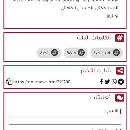
الإمام، بمَنِّه وكرمه. والسلام عليكم ورحمة الله وبركاته.
السيد مجتبى الحسيني الخامنئي
نورنيوز
الكلمات الدالة
الاسلامیة
جبهة
الحرة
شارك الأخبار
https://nournews.ir/n/321790
تعليقات
الاسم