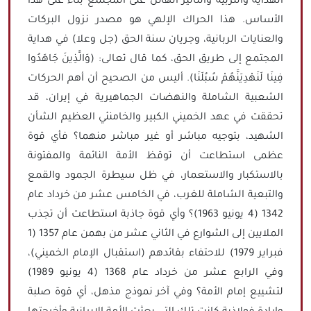
الهداية والتربية والتأثير الهائل على المجتمع بناءً على هذا
الأساس. هذا الحراك الإلهي هو مصدر نزول البركات
والعنايات الربانية، وجريان سنة الحق (جل وعلا) في هداية
المجتمع إلى طريق الحق، كما قال تعالى: (وَالَّذِينَ جَاهَدُوا
فِينَا لَنَهْدِيَنَّهُمْ سُبُلَنَا). أليس من الصحيح أن أهم الحركات
الشعبية الشاملة والنهضات الجماهيرية في إيران، قد
تحققت في عهد الخميني الكبير والخامنئي العظيم الشأن
الشهيد، بتوجيه مباشر أو غير مباشر منهما؟ فأي قوة
عظمى استطاعت أن توقظ الأمة النائمة والمفتونة
بالاستكبار والاستعمار، في ظل سيطرة الجمود والقمع
والتبعية الشاملة للغرب، في الخامس عشر من خرداد عام
1342 (4 يونيو 1963)؟ وأي قوة جاذبة استطاعت أن تجذب
الملايين إلى الشوارع في الثاني عشر من بهمن عام 1357 (1
فبراير 1979) للاحتفاء بقائدهم (استقبال الإمام الخميني)،
وفي الرابع عشر من خرداد عام 1368 (4 يونيو 1989)
لتشييع إمام الأمة؟ وفي آخر نموذج مذهل، أي قوة صلبة