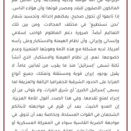
الإيرانية هي أمة مؤمنة وذكية وشجاعة؛ وأن الناس هم
المالكون الأصليون للبلاد ومصدر قوتها؛ وأن هؤلاء الناس،
إذا تابعوا أي تحول صحيح، يمكنهم إحداثه، وتجسيد شعار
"نحن نستطيع" في مختلف المجالات. ومن بين تلك
التعاليم أيضاً، ضرورة دعم المظلوم كواجب إسلامي
وإنساني وإيراني. وأن نظام الهيمنة والاستكبار وعلى رأسه
أمريكا، لديه مشكلة مع هذه الأمة وهويتها المتميزة وعدم
خضوعها. نعم، إن نظام الهيمنة والاستكبار، الذي أنشأ
ثكنة تسمى "إسرائيل" منذ ما يقرب من ثمانين عاماً، لا
يقبل بوجود إيران قوية ومستقلة وتمتلك جميع أنواع
المزايا على الحدود الشرقية للجغرافيا الزائفة والمزيفة لما
يسمى "إسرائيل الكبرى" أي شرق الفرات، ولا يتوانى عن أي
إجراء لمنع تقدمها. وفي هذا الصدد، أقول للأمة العزيزة:
إن العدو الخبيث، بعد أن هُزم في مواجهته لأبنائكم
الشجعان في القوات المسلحة، وبخاصة بعد أن تذوق، في
مواجهة الضربة القاسية سواء في المعركة العسكرية أو