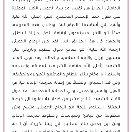
جديداً من نهضة الأمة الإيرانية يتشكل. نعم، إن مدرسة
الخامنئي العزيز هي نفس مدرسة الخميني الكبير الممتدة
على طول خط الإسلام المحمدي النقي (صلى الله عليه
وآله)، التي أساسها "القيام لله". وطلاب هذه المدرسة،
صفاً تلو الآخر، مستعدون لإقامة الحق، وإزالة الباطل،
والجهاد في هذا الطريق النير. لقد كان الإمام الخميني
(رحمة الله عليه) هو صانع تحول عظيم وتاريخي على
مستوى إيران والأمة الإسلامية والعالم، وقد تولى القائد
الشهيد (أعلى الله مقامه الشريف) تعميقه وتوسيعه
واستمراره، وقام ببناء النظام والمجتمع لتطويره وتحقيقه.
وفي هذا السياق، وفضلاً عن إبقائه مدرسة الإمام حية في
القول والقلم والعمل، وفي لقاءاته المتعددة، فقد حول
القائد الشهيد الرابع عشر من خرداد (4 يونيو) إلى فرصة
للميثاق السنوي للأمة مع الإمام الخميني، وشرح وبيّن
منظومة من مبادئ وسياسات وخطوط مدرسة الإمام.
ومن بين بعض تلك التعاليم التي ربما تكررت، أن الأمة