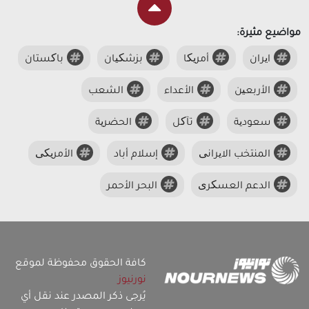
مواضيع مثيرة:
ایران
أمریکا
بزشکیان
باکستان
الأربعین
الأعداء
الشعب
سعودیة
تآکل
الحضریة
المنتخب الایرانی
إسلام أباد
الأمریکی
الدعم العسکری
البحر الأحمر
كافة الحقوق محفوظة لموقع
نورنيوز
يُرجى ذكر المصدر عند نقل أي