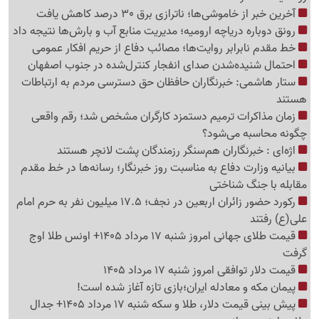
آخرین خبر از خاموشی‌ها؛ ناترازی برق 30 درصد کاهش یافت
رونق دوباره دریاچه ارومیه؛ مدیریت منابع آب و بارش‌ها نتیجه داد
خط مقدم نابرابر روایت‌ها؛ مصائب دفاع از حریم افکار عمومی
احتمال شنیده‌شدن صدای انفجار کنترل‌شده در جنوب اصفهان
ستار هاشمی: خبرنگاران حافظان حق دسترسی مردم به ارتباطات
هستند
زمان مذاکرات ترمیم دستمزد کارگران مشخص شد؛ رقم واقعی
چگونه محاسبه می‌شود؟
اژه‌ای : خبرنگاران هم‌سنگر رزمندگان پشت لانچر هستند
بیانیه وزارت دفاع به مناسبت روز خبرنگار؛ رسانه‌ها در خط مقدم
مقابله با جنگ شناختی
رکورد حضور زائران اربعین در نجف؛ 17.5 میلیون نفر به حرم امام
علی(ع) رفتند
قیمت طلای جهانی امروز شنبه 17 مرداد 1405+ اونس طلا اوج
گرفت
قیمت دلار توافقی امروز شنبه 17 مرداد 1405
پیمان مکه و معادله ایران؛بازی تازه آغاز شده است!
پیش ‌بینی قیمت دلار، طلا و سکه شنبه 17 مرداد 1405+ جدال