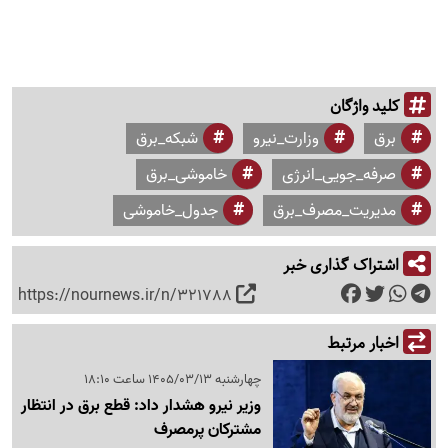
کلید واژگان
برق
وزارت_نیرو
شبکه_برق
صرفه_جویی_انرژی
خاموشی_برق
مدیریت_مصرف_برق
جدول_خاموشی
اشتراک گذاری خبر
https://nournews.ir/n/321788
اخبار مرتبط
چهارشنبه 1405/03/13 ساعت 18:10
وزیر نیرو هشدار داد: قطع برق در انتظار
مشترکان پرمصرف