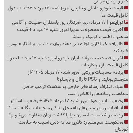
دلار و اونس جهانی
قیمت خودرو داخلی و خارجی امروز شنبه 17 مرداد 1405 + جدول
کامل قیمت ها
نوراینفو | 17 مرداد؛ روز خبرنگار، روز پاسداران حقیقت و آگاهی
آخرین قیمت محصولات سایپا امروز شنبه 17 مرداد + قیمت
شاهین، اطلس، کوییک و ساینا
قالیباف: خبرنگاران اجازه نمی‌دهند روایت دشمن بر افکار عمومی
غلبه کند
آخرین قیمت محصولات ایران خودرو امروز شنبه 17 مرداد +جدول
کامل قیمت بازار و کارخانه
برنامه مسابقات ورزشی امروز شنبه 17 مرداد 1405 /از
منچستریونایتد و PSG تا رئال و بارسلونا
سپاه: اعتراف رسانه‌های خارجی به شکست ترامپ حاصل
مجاهدت رسانه‌های انقلابی است
وضعیت آب و هوا امروز شنبه 17 مرداد 1405 + وضعیت استانها
آیا اقیانوس زیرزمینی «اروپا» محل زندگی موجودات بیگانه است؟
راز تغییر شخصیت انسان؛ چرا با گذشت زمان متفاوت می‌شویم؟
محکومیت نیم میلیارد دلاری متا به دلیل آسیب به سلامت
کودکان