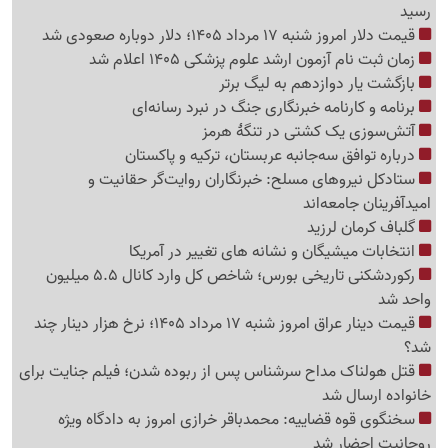
رسید
قیمت دلار امروز شنبه 17 مرداد 1405؛ دلار دوباره صعودی شد
زمان ثبت نام آزمون ارشد علوم پزشکی 1405 اعلام شد
بازگشت یار دوازدهم به لیگ برتر
برنامه و کارنامه خبرنگاری جنگ در نبرد رسانه‌ای
آتش‌سوزی یک کشتی در تنگهٔ هرمز
درباره توافق سه‌جانبه عربستان، ترکیه و پاکستان
ستادکل نیروهای مسلح: خبرنگاران روایت‌گر حقانیت و
امیدآفرینان جامعه‌اند
گلباف کرمان لرزید
انتخابات میشیگان و نشانه های تغییر در آمریکا
رکوردشکنی تاریخی بورس؛ شاخص کل وارد کانال 5.5 میلیون
واحد شد
قیمت دینار عراق امروز شنبه 17 مرداد 1405؛ نرخ هزار دینار چند
شد؟
قتل هولناک مداح سرشناس پس از ربوده شدن؛ فیلم جنایت برای
خانواده ارسال شد
سخنگوی قوه قضاییه: محمدباقر خرازی امروز به دادگاه ویژه
روحانیت احضار شد