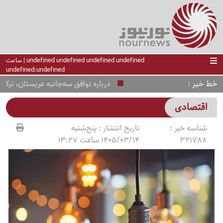
undefined undefined undefined undefined | ساعت
undefined:undefined
خط خبر
درباره توافق سه‌جانبه عربستان، ترکیه و پ
اقتصادی
شناسه خبر :
تاریخ انتشار :
پنج‌شنبه
321788
1405/03/14 ساعت 13:27