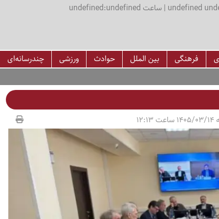
اعت undefined:undefined
ی
فرهنگی
بین الملل
حوادث
ورزشی
چندرسانه‌ای
12:13