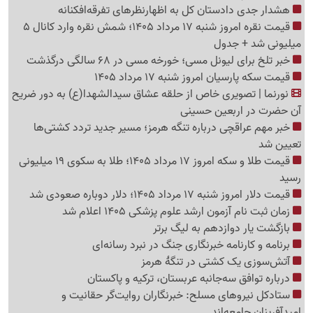
هشدار جدی دادستان کل به اظهارنظرهای تفرقه‌افکنانه
قیمت نقره امروز شنبه 17 مرداد 1405؛ شمش نقره وارد کانال 5
میلیونی شد + جدول
خبر تلخ برای لیونل مسی؛ خورخه مسی در 68 سالگی درگذشت
قیمت سکه پارسیان امروز شنبه 17 مرداد 1405
نورنما | تصویری خاص از حلقه عشاق سیدالشهدا(ع) به دور ضریح
آن حضرت در اربعین حسینی
خبر مهم عراقچی درباره تنگه هرمز؛ مسیر جدید تردد کشتی‌ها
تعیین شد
قیمت طلا و سکه امروز 17 مرداد 1405؛ طلا به سکوی 19 میلیونی
رسید
قیمت دلار امروز شنبه 17 مرداد 1405؛ دلار دوباره صعودی شد
زمان ثبت نام آزمون ارشد علوم پزشکی 1405 اعلام شد
بازگشت یار دوازدهم به لیگ برتر
برنامه و کارنامه خبرنگاری جنگ در نبرد رسانه‌ای
آتش‌سوزی یک کشتی در تنگهٔ هرمز
درباره توافق سه‌جانبه عربستان، ترکیه و پاکستان
ستادکل نیروهای مسلح: خبرنگاران روایت‌گر حقانیت و
امیدآفرینان جامعه‌اند