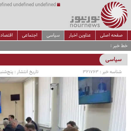
undefined undefined undefined undefined | س
صفحه اصلی
عناوین اخبار
سیاسی
اجتماعی
اقتصاد
خط خبر
سیاسی
شناسه خبر :
321763
تاریخ انتشار :
پنج‌شنبه 1405/03/14 ساعت 