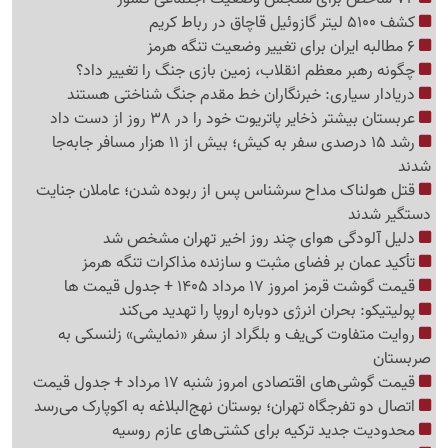
کشف 5100 لیتر گازوئیل قاچاق در رباط کریم
6 مطالبه ایران برای تغییر وضعیت تنگه هرمز
چگونه رهبر معظم انقلاب، زمین بازی جنگ را تغییر داد؟
دریادار سیاری: خبرنگاران خط مقدم جنگ شناختی هستند
عربستان بیشتر ذخایر پاتریوت خود را در 38 روز از دست داد
رشد 15 درصدی سفر به کیش؛ بیش از 11 هزار مسافر جابه‌جا
شدند
قتل هولناک مداح سرشناس پس از ربوده شدن؛ عاملان جنایت
دستگیر شدند
دلیل آلودگی هوای چند روز اخیر تهران مشخص شد
تأکید عمان بر فضای مثبت و سازنده مذاکرات تنگه هرمز
قیمت گوشت قرمز امروز 17 مرداد 1405 + جدول قیمت ها
پولیتیکو: بحران انرژی دوباره اروپا را تهدید می‌کند
روایت متفاوت کی‌یف و بلگراد از سفر «نمایشی» زلنسکی به
صربستان
قیمت گوشی‌های اقتصادی امروز شنبه 17 مرداد + جدول قیمت
اتصال دو تفرجگاه تهران؛ بوستان نهج‌البلاغه به اکوپارک می‌رسد
محدودیت جدید ترکیه برای کشتی‌های عازم روسیه