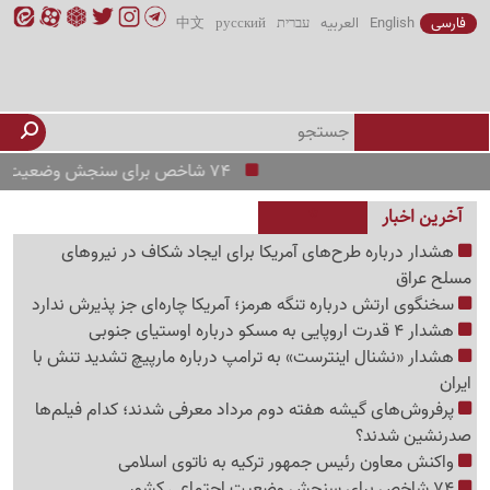
فارسی
English
العربیه
עברית
русский
中文
74 شاخص برای سنجش وضعیت اجتماعی کشور
آخرین اخبار
هشدار درباره طرح‌های آمریکا برای ایجاد شکاف در نیروهای
مسلح عراق
سخنگوی ارتش درباره تنگه هرمز؛ آمریکا چاره‌ای جز پذیرش ندارد
هشدار 4 قدرت اروپایی به مسکو درباره اوستیای جنوبی
هشدار «نشنال اینترست» به ترامپ درباره مارپیچ تشدید تنش با
ایران
پرفروش‌های گیشه هفته دوم مرداد معرفی شدند؛ کدام فیلم‌ها
صدرنشین شدند؟
واکنش معاون رئیس جمهور ترکیه به ناتوی اسلامی
74 شاخص برای سنجش وضعیت اجتماعی کشور