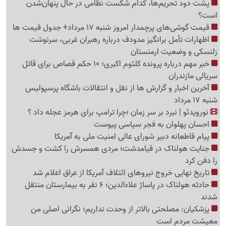
پشت دود تحریم‌ها، کدام شکست نظامی در حال پنهان‌شدن
است؟
قیمت گوشی‌های پرچمدار امروز شنبه 17 مرداد+ جدول قیمت ها
اظهارات تأمل برانگیز مدودف درباره رهبران غربی، سرنوشت
زلنسکی و وضعیت ارمنستان
خبر مهم درباره پرونده کلثوم اکبری؛ 10 حکم قصاص برای قاتل
سریالی مازندران
آخرین اخبار و گزارش ها از نقل و انتقالات باشگاه پرسپولیس
شنبه 17 مرداد
نورویدئو | نبرد بر سر زمان ؛چرا ترامپ برای هرمز عجله داد ؟
احسان پهلوان به فجر سپاسی پیوست
پیام قاطعانه دبیر شورای عالی امنیت ملی به آمریکا
جنایت هولناک در قیامدشت؛ مردی همسرش را کشت و جسدش
را دفن کرد
تاریخ نهایی خروج نیروهای ائتلاف آمریکا از عراق اعلام شد
حادثه هولناک در پاساژ علاءالدین؛ 6 نفر به بیمارستان منتقل
شدند
پزشکیان: مصلحتی بالاتر از وحدت نداریم؛ نگرانی اصلی من
معیشت مردم است