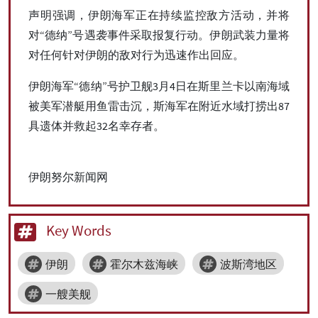
声明强调，伊朗海军正在持续监控敌方活动，并将
对“德纳”号遇袭事件采取报复行动。伊朗武装力量将
对任何针对伊朗的敌对行为迅速作出回应。
伊朗海军“德纳”号护卫舰3月4日在斯里兰卡以南海域
被美军潜艇用鱼雷击沉，斯海军在附近水域打捞出87
具遗体并救起32名幸存者。
伊朗努尔新闻网
Key Words
伊朗
霍尔木兹海峡
波斯湾地区
一艘美舰