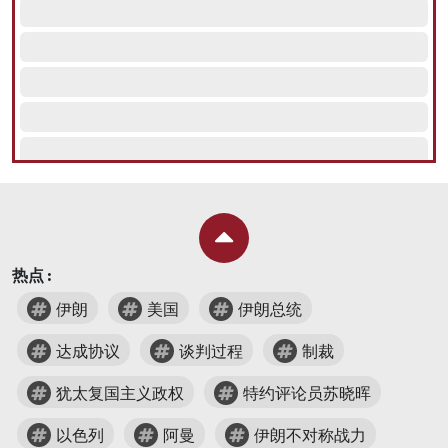
热点 :
伊朗
美国
伊朗总统
达成协议
谈判过程
制裁
犹太复国主义政权
特约评论员苏晓晖
以色列
阿曼
伊朗不对称战力