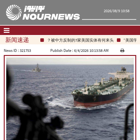
2026/08/9 10:58
新闻速递
被中方反制的7家美国实体有何来头？
美国学者：
首页
|
联系我们
|
关于我们
News ID :
321753
Publish Date :
6/4/2026 10:13:58 AM
要闻
评论频道
政治
经济
文化.社会
世界
旅游
|
فارسی
|
English
|
العربیه
|
|
עברית
|
русский
|
中文
|