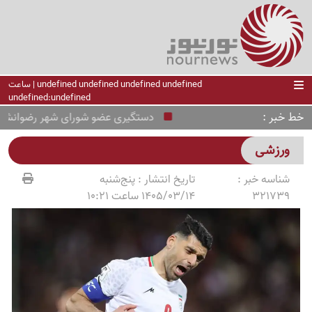
undefined undefined undefined undefined | ساعت
undefined:undefined
خط خبر
دستگیری عضو شورای شهر رضوانشهر در پ
ورزشی
شناسه خبر :
تاریخ انتشار :
پنج‌شنبه
321739
1405/03/14 ساعت 10:21