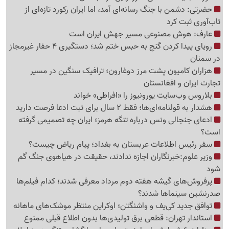
حضرتی: دشمن با جنگ رسانه‌ای آمد، اما ایران رکورد تازه‌ای از
تاب‌آوری ثبت کرد
عارف: هوش مصنوعی مسیر جهش ایران است
رویای پیدا کردن گنج به حبس ختم شد؛ دستگیری 4 حفار غیرمجاز
در سمنان
هزاران کامیون پشت مرز دوغارون؛ ترافیک سنگین در مسیر
تجارت ایران و افغانستان
بلاروس وب‌سایت یورونیوز را «افراطی» خواند
هشدار به قولنامه‌ای‌ها؛ فقط 2 سال برای ثبت ادعا فرصت دارید
ادعای جنجالی ونس درباره تنگه هرمز؛ ایران چه تصمیمی گرفته
است؟
سفر رئیس اطلاعات عربستان به بغداد؛ پیام ریاض چیست؟
وزیر علوم:خبرنگاران اجازه ندادند، حقیقت در هیاهوی جنگ گم
شود
پرفروش‌های گیشه هفته دوم مرداد معرفی شدند؛ کدام فیلم‌ها
صدرنشین سینماها شدند؟
توافق جدید کی‌یف و واشنگتن؛ اوکراین منتظر موشک‌های ماهانه
استاندار تهران: قطعی برق تولیدی‌ها بدون اطلاع قبلی ممنوع