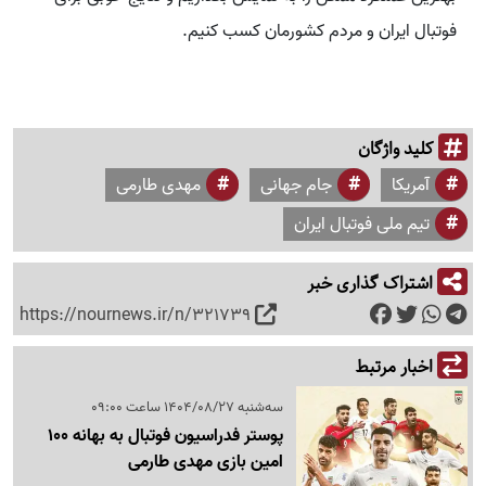
فوتبال ایران و مردم کشورمان کسب کنیم.
کلید واژگان
آمریکا
جام جهانی
مهدی طارمی
تیم ملی فوتبال ایران
اشتراک گذاری خبر
https://nournews.ir/n/321739
اخبار مرتبط
سه‌شنبه 1404/08/27 ساعت 09:00
پوستر فدراسیون فوتبال به بهانه 100
امین بازی مهدی طارمی