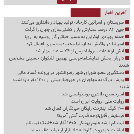
آخرین اخبار
صربستان و اسرائیل کارخانه تولید پهپاد راه‌اندازی می‌کنند
چین 82 درصد سفارش بازار کشتی‌سازی جهان را گرفت
حمله پهپادی اوکراین به مسیر حیاتی گاز روسیه به اروپا
اسپانیا در واکنش به ایتالیا محدودیت مرزی اعمال کرد
آتش ارتفاعات سروآباد پس از 24 ساعت مهار شد
داوران بخش نمایشنامه‌نویسی نهمین اشکواره حسینی مشخص
شدند
دستگیری عضو شورای شهر رضوانشهر در پرونده فساد مالی
یورش بزرگ به مهاجران در جورجیا؛ بیش از 1200 نفر بازداشت
شدند
امیرحسین طاهری پرسپولیسی شد
روایت ملی، روایت ایران است
200 گیگ اینترنت رایگان خبرنگاران فعال شد
فرسایش قابل‌توجه قدرت آتش آمریکا
ثبت‌نام ارشد علوم پزشکی 1405 آغاز شد+لینک ثبت‌نام
انباشت خودرو در کارخانه‌ها؛ بازار از تولید عقب ماند