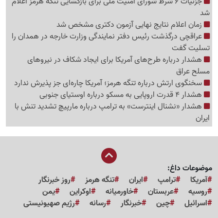
جزئیات 6 شرط شورای امنیت ملی برای بازگشایی تنگه هرمز اعلام
شد
زمان اعلام نتایج نهایی آزمون دکتری مشخص شد
عراقچی درگذشت رئیس دفتر نمایندگی وزارت خارجه در همدان را
تسلیت گفت
هشدار درباره طرح‌های آمریکا برای ایجاد شکاف در نیروهای
مسلح عراق
سخنگوی ارتش درباره تنگه هرمز؛ آمریکا چاره‌ای جز پذیرش ندارد
هشدار 4 قدرت اروپایی به مسکو درباره اوستیای جنوبی
هشدار «نشنال اینترست» به ترامپ درباره مارپیچ تشدید تنش با
ایران
موضوعات داغ:
آمریکا
ترامپ
ایران
تنگه هرمز
روز خبرنگار
روسیه
عربستان
خاورمیانه
اوکراین
یمن
اسرائیل
چین
خبرنگار
رسانه
رژیم صهیونیستی