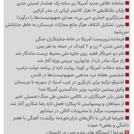
سامانه دفاعی جدید آمریکا زیر سایه یک هشدار امنیتی جدی
پایان بلاتکلیفی 10 هزار کانتینر ایرانی در بندر کراچی
سربازگیری اجباری «بی بی»، صدای صهیونیست‌ها را درآورد!
یمن: تشکیل ائتلاف هرگز مانع مجازات عربستان به خاطر جنایاتش
نمی‌شود
فرمانده تروریست آمریکا در خانه جنایتکاران جنگی
زخمی شدن 2 زن و 2 کودک در حمله به تعز یمن
نام دو خبرنگار فقید روی جایزه ملی محیط زیست ماندگار شد
راز مرگ مادر باردار چابهاری؛ بررسی ویژه آغاز شد
سایه دخالت آمریکا بر کوبا؛ روایت تازه از برنامه دولت ترامپ
ششمین هفته نبرد مذهبی صهیونیست‌ها در قدس
اشتیاق ترکیه برای بازیگری در غرب آسیا؛ از سوریه تا عربستان
وکیل پیشین ترامپ، وزیر دادگستری آمریکا شد!
نقش بارز خبرنگاران در ناکامی دشمن طی جنگ تحمیلی اخیر
از سپاهان و پرسپولیس تا پیکان؛ فصل تازه رضا شکاری آغاز شد
مسمومیت مرگبار با مشروبات الکلی در نیشابور
علیرضا قربانی با «گل‌های باران‌خورده» برگشت؛ آهنگی با طعم
دلتنگی و بغض+ صوت
نورنما | ایستگاه های مترو چین در تابستان