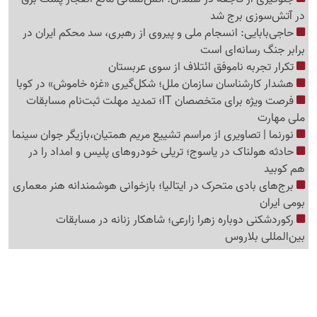
در آتش‌سوزی برج شد
حاجی‌بابایی: انسجام ملی و پیروی از رهبری، سد محکم ایران در
برابر جنگ رسانه‌ای است
تکرار تجربه ناموفق ائتلاف از سوی عربستان
هشدار کارشناسان سازمان ملل؛ شکل‌گیری «غزه‌ خاموش» در کوبا
فرصت ویژه برای متخصصان IT؛ تمدید مهلت ثبت‌نام مسابقات
ملی مهارت
نورنما | تصاویری از مراسم تشییع مریم همتیان،بازیگر جوان سینما
حادثه هولناک در یاسوج؛ تریلی خودروهای پلیس و امداد را در
هم کوبید
برج‌های بادی متحرک در ایتالیا؛ بازخوانی هوشمندانه هنر معماری
بومی ایران
رکوردشکنی دوباره زهرا زارعی؛ شاهکار زنانه در مسابقات
بین‌المللی بلاروس