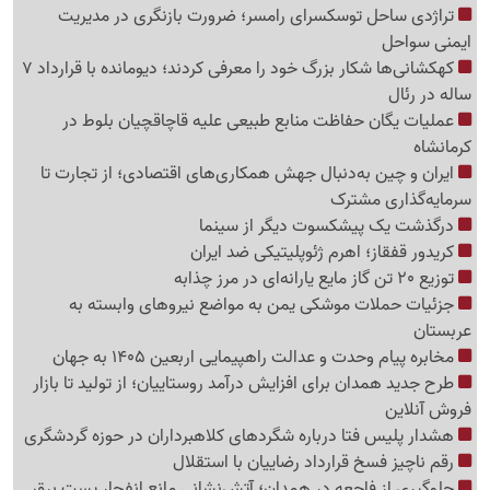
تراژدی ساحل توسکسرای رامسر؛ ضرورت بازنگری در مدیریت
ایمنی سواحل
کهکشانی‌ها شکار بزرگ خود را معرفی کردند؛ دیومانده با قرارداد 7
ساله در رئال
عملیات یگان حفاظت منابع طبیعی علیه قاچاقچیان بلوط در
کرمانشاه
ایران و چین به‌دنبال جهش همکاری‌های اقتصادی؛ از تجارت تا
سرمایه‌گذاری مشترک
درگذشت یک پیشکسوت دیگر از سینما
کریدور قفقاز؛ اهرم ژئوپلیتیکی ضد ایران
توزیع 20 تن گاز مایع یارانه‌ای در مرز چذابه
جزئیات حملات موشکی یمن به مواضع نیروهای وابسته به
عربستان
مخابره پیام وحدت و عدالت راهپیمایی اربعین 1405 به جهان
طرح جدید همدان برای افزایش درآمد روستاییان؛ از تولید تا بازار
فروش آنلاین
هشدار پلیس فتا درباره شگردهای کلاهبرداران در حوزه گردشگری
رقم ناچیز فسخ قرارداد رضاییان با استقلال
جلوگیری از فاجعه در همدان؛ آتش‌نشانی مانع انفجار پست برق