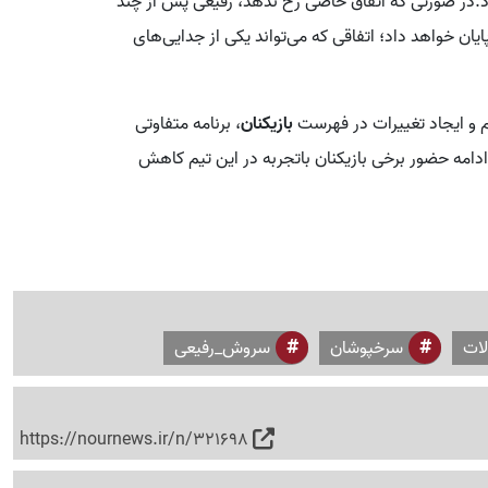
.در صورتی که اتفاق خاصی رخ ندهد، رفیعی پس از چند
ن خواهد داد؛ اتفاقی که می‌تواند یکی از جدایی‌های
 و ایجاد تغییرات در فهرست
بازیکنان
، برنامه متفاوتی
ادامه حضور برخی بازیکنان باتجربه در این تیم کاهش
لات
سرخپوشان
سروش_رفیعی
https://nournews.ir/n/321698