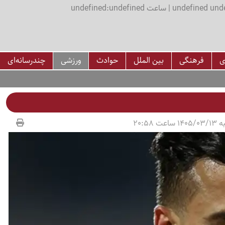
اعت undefined:undefined
ی
فرهنگی
بین الملل
حوادث
ورزشی
چندرسانه‌ای
عت 20:58