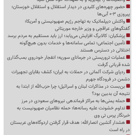
حضور چهره‌های کلیدی در دیدار استقلال و استقلال خوزستان؛
پیروزی 3-0 آبی‌ها
واکنش دیپلماتیک به تهاجم رژیم صهیونیستی و آمریکا؛
گفتگوهای عراقچی و وزیر خارجه موریتانی
پزشکیان: کالابرگ افزایش می‌یابد؛ ارز باید مستقیم به مردم برسد
تأمین اجتماعی؛ تمامی سامانه‌ها و خدمات بدون هیچ‌گونه
اختلالی در دسترس هستند
عملیات تروریستی در جرمانای سوریه؛ انفجار خودروی بمب‌گذاری
شده قربانی گرفت
ردپای شرکت آلمانی در حملات به ایران؛ کشف بقایای تجهیزات
دشمن در فرودگاه جهرم
بن‌بست در مذاکرات لبنان و اسرائیل؛ چرا حزب‌الله از ابتدا به
نتیجه آن بدبین بود؟
حمله یمنی‌ها به مراکز فرماندهی نیروهای سعودی در مرز
تداوم خشونت علیه رسانه‌ها؛ حمله نظامیان صهیونیست به
خبرنگار پرس تی وی
هشدار آتشین انصارالله: هدف قرار گرفتن اردوگاه‌های عربستان
در راه است