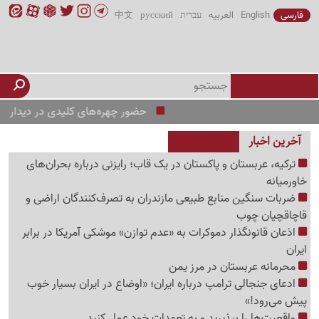
فارسی
English
العربیه
עברית
русский
中文
حضور چهره‌های کلیدی در دیدار استقلال و استق
آخرین اخبار
ترکیه، عربستان و پاکستان در یک قاب؛ رایزنی درباره بحران‌های
خاورمیانه
ضربات سنگین منابع طبیعی مازندران به تصرف‌کنندگان اراضی و
قاچاقچیان چوب
اذعان قانونگذار دموکرات به «عدم توازن» موشکی آمریکا در برابر
ایران
محرمانه عربستان در مرز یمن
ادعای جنجالی ترامپ درباره ایران؛ «اوضاع در ایران بسیار خوب
پیش می‌رود!»
واقعیت‌ها را بپذیرید و به تعهدات خود عمل کنید