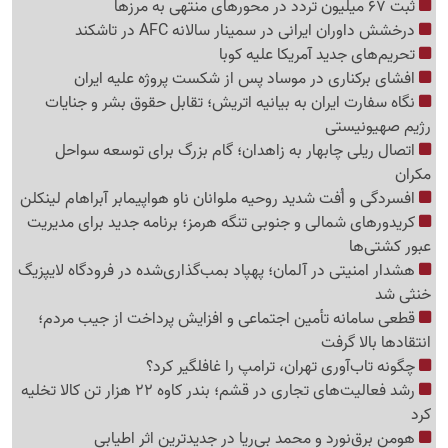
ثبت 67 میلیون تردد در محورهای منتهی به مرزها
درخشش داوران ایرانی در سمینار سالانه AFC در تاشکند
تحریم‌های جدید آمریکا علیه کوبا
افشای برکناری در موساد پس از شکست پروژه علیه ایران
نگاه سفارت ایران به بیانیه اتریش؛ تقابل حقوق بشر و جنایات
رژیم صهیونیستی
اتصال ریلی چابهار به زاهدان؛ گام بزرگ برای توسعه سواحل
مکران
افسردگی و اُفت شدید روحیه ملوانان ناو هواپیمابر آبراهام لینکلن
کریدورهای شمالی و جنوبی تنگه هرمز؛ برنامه جدید برای مدیریت
عبور کشتی‌ها
هشدار امنیتی در آلمان؛ پهپاد بمب‌گذاری‌شده در فرودگاه لایپزیگ
خنثی شد
قطعی سامانه تأمین اجتماعی و افزایش پرداخت از جیب مردم؛
انتقادها بالا گرفت
چگونه تاب‌آوری تهران، ترامپ را غافلگیر کرد؟
رشد فعالیت‌های تجاری در قشم؛ بندر کاوه 22 هزار تن کالا تخلیه
کرد
هومن برق‌نورد و محمد بی‌ریا در جدیدترین اثر اطیابی