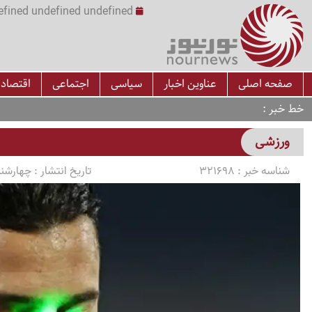
undefined undefined undefined undefined | س
صفحه اصلی
عناوین اخبار
سیاسی
اجتماعی
اقتصاد
خط خبر
ورزشی
شناسه خبر :
321698
تاریخ انتشار :
چهارشنبه 1405/03/13 سا