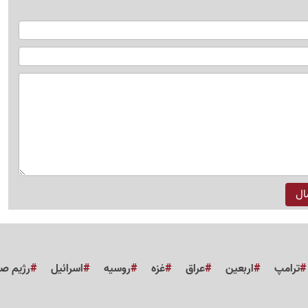
ترامپ
اربعین
عراق
غزه
روسیه
اسرائیل
رژیم ص