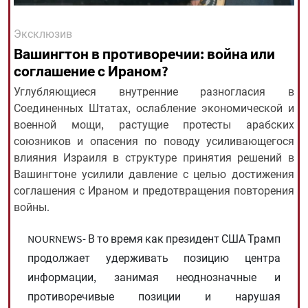
Эксклюзив
All rights reserved for NourNews
Вашингтон в противоречии: война или
Copyright © 2021 www.nournews.ir
соглашение с Ираном?
Углубляющиеся внутренние разногласия в
Соединенных Штатах, ослабление экономической и
военной мощи, растущие протесты арабских
союзников и опасения по поводу усиливающегося
влияния Израиля в структуре принятия решений в
Вашингтоне усилили давление с целью достижения
соглашения с Ираном и предотвращения повторения
войны.
NOURNEWS- В то время как президент США Трамп
продолжает удерживать позицию центра
информации, занимая неоднозначные и
противоречивые позиции и нарушая