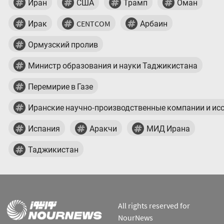
Иран
США
Трамп
Оман
Ирак
CENTCOM
Арбаин
Ормузский пролив
Министр образования и науки Таджикистана
Перемирие в Газе
Иранские научно-производственные компании и ис
Испания
Аракчи
МИД Ирана
Таджикистан
All rights reserved for
NourNews