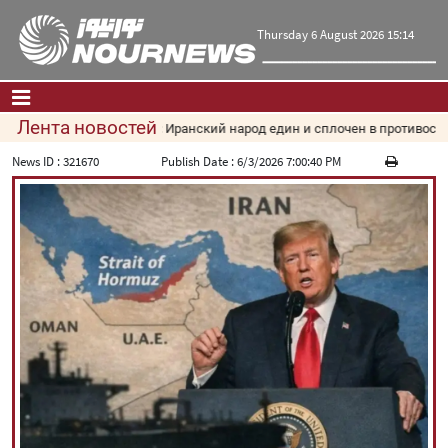
Thursday 6 August 2026 15:14
Лента новостей
Пезешкиан: Иранский народ един и сплочен в противостоянии
Главная
|
Контакты
|
О нас
News ID :
321670
Publish Date :
6/3/2026 7:00:40 PM
Новости
Культура и общество
Экономика
Политика
взгляд
Мультимедиа
|
فارسی
|
English
|
العربیه
|
|
עברית
|
русский
|
中文
|