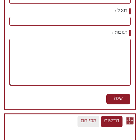
דוא'ל
תגובות
חדשות
הכי חם