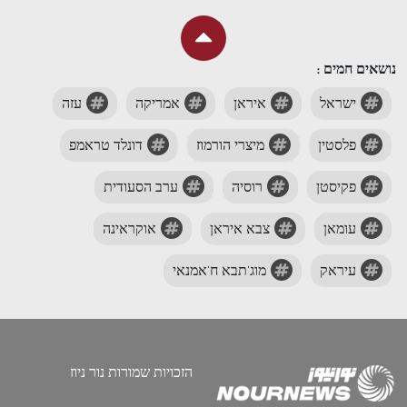
נושאים חמים :
ישראל
איראן
אמריקה
עזה
פלסטין
מיצרי הורמוז
דונלד טראמפ
פקיסטן
רוסיה
ערב הסעודית
עומאן
צבא איראן
אוקראינה
עיראק
מוג'תבא ח'אמנאי
הזכויות שמורות נור ניוז