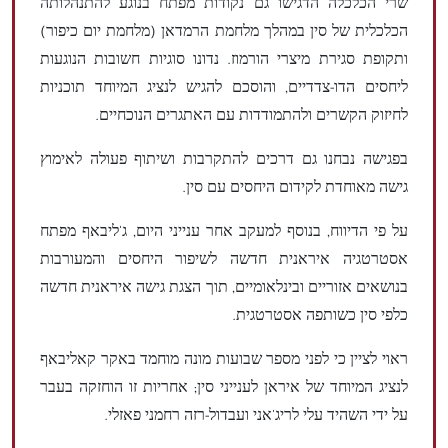
שרי הכלכלה הדגישו גם נקודות מפתח בנוגע להתנהלותה
הכלכלית של סין במהלך מלחמת הרמדאן (מלחמת יום כיפור)
ותקופת סגירת מיצרי הורמוז. נדונו סוגיות חשובות הנוגעות
ליחסים הדו-צדדיים, והוסכם להגיש לנציג המיוחד תוכניות
לחיזוק הקשרים ולהתמודדות עם האתגרים הנוכחיים.
בפגישה נבחנו גם דרכים להתקרבות ושיתוף פעולה לאימוץ
גישה מאוחדת לקידום היחסים עם סין.
על פי הדיווח, בנוסף למעקב אחר ענייני היום, ג'ליבאף מפתח
אסטרטגיה איראנית חדשה לשיפור היחסים והמעורבות
בנושאים אזוריים ובינלאומיים, תוך הצגת גישה איראנית חדשה
כלפי סין כשותפה אסטרטגית.
ראוי לציין כי לפני מספר שבועות מונה מוחמד באקר קאליבאף
לנציג המיוחד של איראן לענייני סין; אחריות זו הוחזקה בעבר
על ידי השהיד עלי לריג'אני ועבדול-רזה רחמני פאזלי.