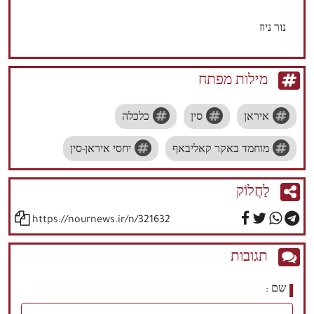
נור ניוז
מילות מפתח
איראן
סין
כלכלה
מוחמד באקר קאליבאף
יחסי איראן-סין
לַחֲלוֹק
https://nournews.ir/n/321632
תגובות
שם