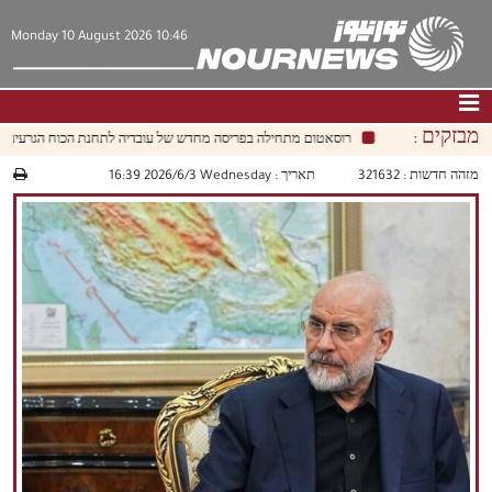
Monday 10 August 2026 10:46
מבזקים :
רוסאטום מתחילה בפריסה מחדש של עובדיה לתחנת הכוח הגרעינית בוש
דף הבית
|
צור קשר
|
אודות
מזהה חדשות :
321632
תאריך :
‫‫Wednesday‬‬ 2026/6/3 16:39
חדשות
תרבות וחברה
כלכלה
פוליטיקה
מולטימדיה
|
فارسي
|
English
|
العربيه
|
|
עברית
|
中文
|
русский
|