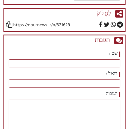
לַחֲלוֹק
https://nournews.ir/n/321629
תגובות
שם
דוא'ל
תגובות