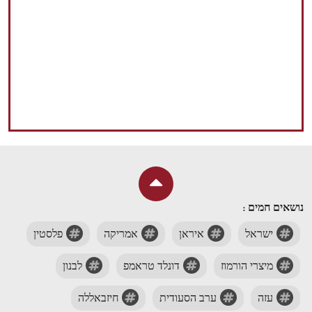
נושאים חמים :
ישראל
איראן
אמריקה
פלסטין
מיצרי הורמוז
דונלד טראמפ
לבנון
עזה
ערב הסעודית
חיזבאללה