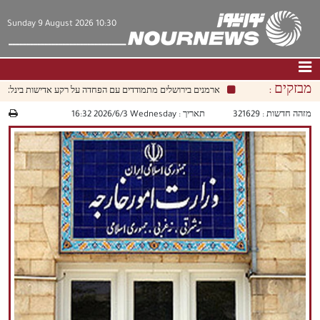
Sunday 9 August 2026 10:30
מבזקים :
ארמנים בירושלים מתמודדים עם הפחדה על רקע אדישות בינלאומית 
דף הבית
|
צור קשר
|
אודות
מזהה חדשות :
321629
תאריך :
‫‫Wednesday‬‬ 2026/6/3 16:32
חדשות
תרבות וחברה
כלכלה
פוליטיקה
מולטימדיה
|
فارسي
|
English
|
العربيه
|
|
עברית
|
中文
|
русский
|