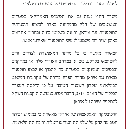
למגילת האו"ם ובכללים הבסיסיים של המשפט הבינלאומי.
משרד החוץ מגנה גם את השימוש האמריקאי בשטחים
ובמשאבים של חלק מהמדינות באזור לביצוע תוכניותיה
התוקפניות נגד איראן, ורואה בשליטי כווית ובחריין אחראים
באופן ישיר וחד משמעי למעשי התוקפנות שאירעו אמש.
המשרד מאשר כי כל מדינה המאפשרת לצדדים זרים
להשתמש בקרקע, בים או במרחב האווירי שלה, או במתקנים
ובבסיסים הממוקמים בשטחה, כדי לתמוך או לבצע תוקפנות
צבאית נגד איראן מהווה הפרה ברורה של עקרונות המשפט
הבינלאומי ועקרון השכנות הטובה. על פי החלטת העצרת
הכללית של האו"ם 3314, הדבר מסווג כמעשה תוקפנות השקול
להתקפה ישירה על איראן.
הרפובליקה האסלאמית של איראן מאשרת כי במימוש זכותה
הטבועה להגן על שלמותה הטריטוריאלית וריבונותה הלאומית,