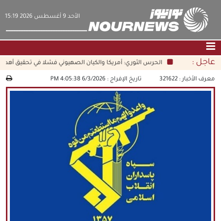
‫‫الأحد‬‬ 9 أغسطس 2026 15:19
عاجل :
الحرس الثوري: أمريكا والكيان الصهيوني فشلا في تحقيق أهدافهم
الصفحة الرئيسية
|
التواصل معنا
|
من نحن
معرف الأخبار :
321622
تاريخ الإفراج :
6/3/2026 4:05:38 PM
عناوين الأخبار
الثقافة والمجتمع
اقتصاد
سياسة
الوسائط المتعددة
|
فارسي
|
English
|
العربيه
|
|
עברית
|
中文
|
русский
|