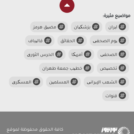
مواضيع مثيرة:
ایران
بزشکیان
مضیق هرمز
یوم الصحفی
الحقائق
قالیباف
الصحفی
أمریکا
الحرس الثوری
تخصیص
خطیب جمعة طهران
الشعب الإیرانی
المسلمین
العسکری
قنوات
كافة الحقوق محفوظة لموقع