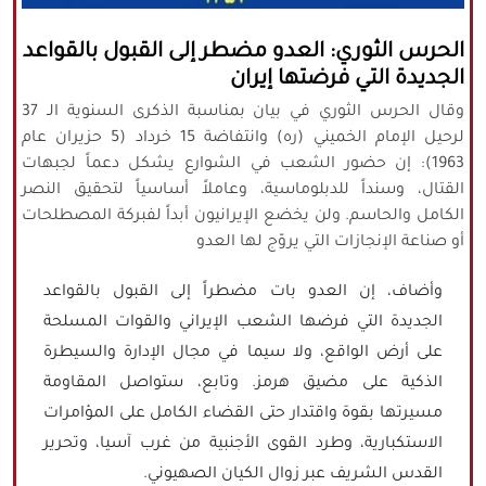
كافة الحقوق محفوظة لموقع نورنيوز
الحرس الثوري: العدو مضطر إلى القبول بالقواعد
يُرجى ذكر المصدر عند نقل أي موضوع عن
الجديدة التي فرضتها إيران
موقعنا
وقال الحرس الثوري في بيان بمناسبة الذكرى السنوية الـ 37
لرحيل الإمام الخميني (ره) وانتفاضة 15 خرداد (5 حزيران عام
1963): إن حضور الشعب في الشوارع يشكل دعماً لجبهات
القتال، وسنداً للدبلوماسية، وعاملاً أساسياً لتحقيق النصر
الكامل والحاسم. ولن يخضع الإيرانيون أبداً لفبركة المصطلحات
أو صناعة الإنجازات التي يروّج لها العدو
وأضاف، إن العدو بات مضطراً إلى القبول بالقواعد
الجديدة التي فرضها الشعب الإيراني والقوات المسلحة
على أرض الواقع، ولا سيما في مجال الإدارة والسيطرة
الذكية على مضيق هرمز. وتابع، ستواصل المقاومة
مسيرتها بقوة واقتدار حتى القضاء الكامل على المؤامرات
الاستكبارية، وطرد القوى الأجنبية من غرب آسيا، وتحرير
القدس الشريف عبر زوال الكيان الصهيوني.