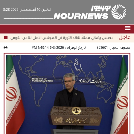
‫‫الاثنين‬‬ 10 أغسطس 2026 8:28
عاجل :
تعيين محسن رضائي ممثلاً لقائد الثورة في المجلس الأعلى للأمن القومي
قال
الصفحة الرئيسية
|
التواصل معنا
|
من نحن
معرف الأخبار :
321601
تاريخ الإفراج :
6/3/2026 1:49:14 PM
عناوين الأخبار
الثقافة والمجتمع
اقتصاد
سياسة
الوسائط المتعددة
|
فارسي
|
English
|
العربيه
|
|
עברית
|
中文
|
русский
|