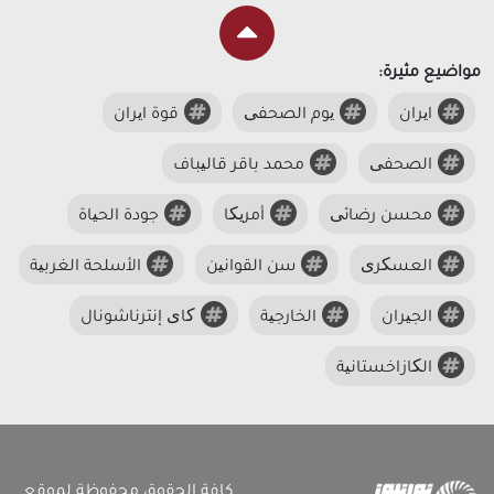
مواضيع مثيرة:
ایران
یوم الصحفی
قوة ایران
الصحفی
محمد باقر قالیباف
محسن رضائی
أمریکا
جودة الحیاة
العسکری
سن القوانین
الأسلحة الغربیة
الجیران
الخارجیة
کای إنترناشونال
الکازاخستانیة
كافة الحقوق محفوظة لموقع