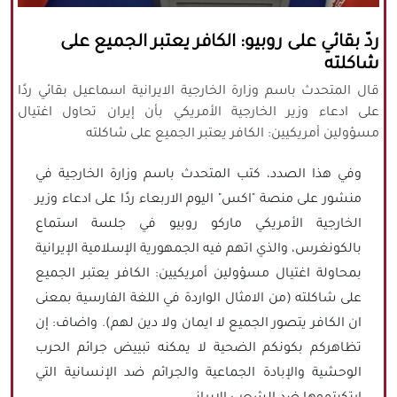
كافة الحقوق محفوظة لموقع نورنيوز
ردّ بقائي على روبيو: الكافر يعتبر الجميع على
يُرجى ذكر المصدر عند نقل أي موضوع عن
شاكلته
موقعنا
قال المتحدث باسم وزارة الخارجية الايرانية اسماعيل بقائي ردًا
على ادعاء وزير الخارجية الأمريكي بأن إيران تحاول اغتيال
مسؤولين أمريكيين: الكافر يعتبر الجميع على شاكلته
وفي هذا الصدد، كتب المتحدث باسم وزارة الخارجية في
منشور على منصة "اكس" اليوم الاربعاء ردًا على ادعاء وزير
الخارجية الأمريكي ماركو روبيو في جلسة استماع
بالكونغرس، والذي اتهم فيه الجمهورية الإسلامية الإيرانية
بمحاولة اغتيال مسؤولين أمريكيين: الكافر يعتبر الجميع
على شاكلته (من الامثال الواردة في اللغة الفارسية بمعنى
ان الكافر يتصور الجميع لا ايمان ولا دين لهم). واضاف: إن
تظاهركم بكونكم الضحية لا يمكنه تبييض جرائم الحرب
الوحشية والإبادة الجماعية والجرائم ضد الإنسانية التي