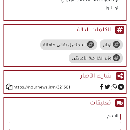
ارتكبتموها ضد الشعب الإيراني.
نور نيوز
الكلمات الدالة
ایران
اسماعیل بقائی هامانة
وزیر الخارجیة الأمریکی
شارك الأخبار
https://nournews.ir/n/321601
تعليقات
الاسم