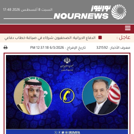
‫السبت‬ 8 أغسطس 2026 17:48
عاجل :
الدفاع الايرانية: الصحفيون شركاء في صياغة خطاب دفاعي شام
الصفحة الرئيسية
|
التواصل معنا
|
من نحن
معرف الأخبار :
321592
تاريخ الإفراج :
6/3/2026 12:37:18 PM
عناوين الأخبار
الثقافة والمجتمع
اقتصاد
سياسة
الوسائط المتعددة
|
فارسي
|
English
|
العربيه
|
|
עברית
|
中文
|
русский
|