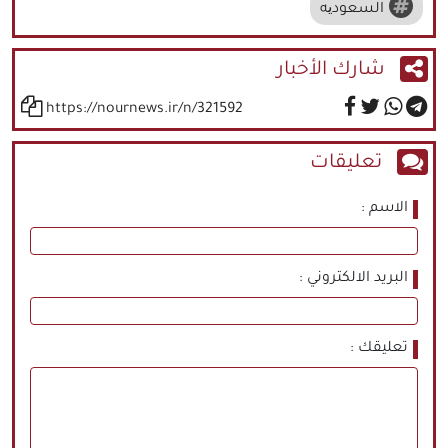
السعودیه
شارك الأخبار
https://nournews.ir/n/321592
تعليقات
الاسم
البريد الالكتروني
تعليقك