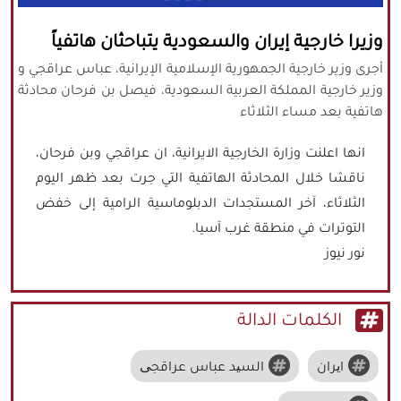
كافة الحقوق محفوظة لموقع نورنيوز
وزيرا خارجية إيران والسعودية يتباحثان هاتفياً
يُرجى ذكر المصدر عند نقل أي موضوع عن
أجرى وزير خارجية الجمهورية الإسلامية الإيرانية، عباس عراقجي و
موقعنا
وزير خارجية المملكة العربية السعودية، فيصل بن فرحان محادثة
هاتفية بعد مساء الثلاثاء
انها اعلنت وزارة الخارجية الايرانية، ان عراقجي وبن فرحان،
ناقشا خلال المحادثة الهاتفية التي جرت بعد ظهر اليوم
الثلاثاء، آخر المستجدات الدبلوماسية الرامية إلى خفض
التوترات في منطقة غرب آسيا.
نور نيوز
الكلمات الدالة
ایران
السید عباس عراقجی