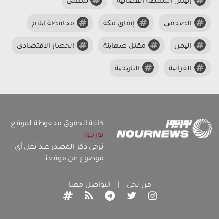
رئیس السلطة القضائیة
شعبی
الصحفی
إتفاق مکة
محافظة ایلام
الیمن
مقتل صهاینة
الحصار الاقتصادی
القرآنیة
التاریخیة
كافة الحقوق محفوظة لموقع
نورنيوز
يُرجى ذكر المصدر عند نقل أي
موضوع عن موقعنا
من نحن
|
التواصل معنا