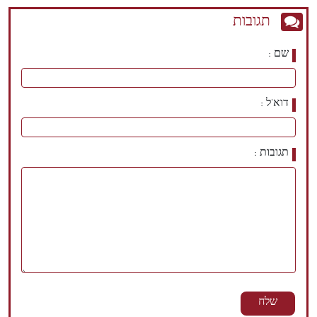
תגובות
שם
דוא'ל
תגובות