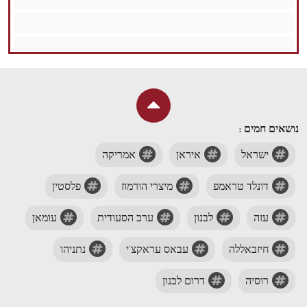
נושאים חמים :
ישראל
איראן
אמריקה
דונלד טראמפ
מיצרי הורמוז
פלסטין
עזה
לבנון
ערב הסעודית
עומאן
חיזבאללה
עבאס עראקצ'י
נתניהו
רוסיה
דרום לבנון