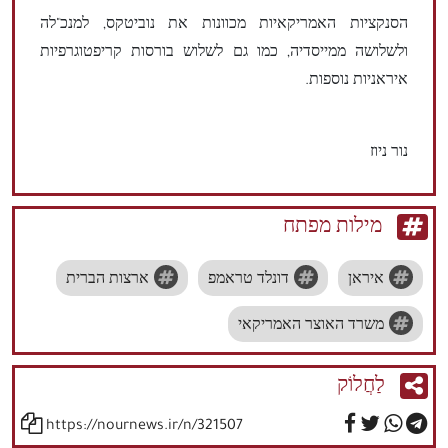
הסנקציות האמריקאיות מכוונות את נוביטקס, למנכ"לה
ולשלושה ממייסדיה, כמו גם לשלוש בורסות קריפטוגרפיות
איראניות נוספות.
נור ניוז
מילות מפתח
איראן
דונלד טראמפ
ארצות הברית
משרד האוצר האמריקאי
לַחֲלוֹק
https://nournews.ir/n/321507