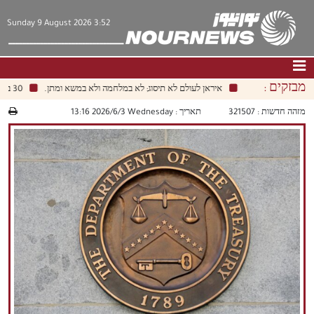
Sunday 9 August 2026 3:52
מבזקים :
איראן לעולם לא תיסוג; לא במלחמה ולא במשא ומתן.
30 בספטמבר הוא המועד האחרון לנסיגת כוחות הקואליציה מעיראק.
דף הבית
|
צור קשר
|
אודות
מזהה חדשות :
321507
תאריך :
‫‫Wednesday‬‬ 2026/6/3 13:16
חדשות
תרבות וחברה
כלכלה
פוליטיקה
מולטימדיה
|
فارسي
|
English
|
العربيه
|
|
עברית
|
中文
|
русский
|