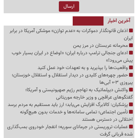
آخرین اخبار
اذعان قانونگذار دموکرات به «عدم توازن» موشکی آمریکا در برابر
ایران
محرمانه عربستان در مرز یمن
ادعای جنجالی ترامپ درباره ایران؛ «اوضاع در ایران بسیار خوب
پیش می‌رود!»
واقعیت‌ها را بپذیرید و به تعهدات خود عمل کنید
حضور چهره‌های کلیدی در دیدار استقلال و استقلال خوزستان؛
پیروزی 3-0 آبی‌ها
واکنش دیپلماتیک به تهاجم رژیم صهیونیستی و آمریکا؛
گفتگوهای عراقچی و وزیر خارجه موریتانی
پزشکیان: کالابرگ افزایش می‌یابد؛ ارز باید مستقیم به مردم برسد
تأمین اجتماعی؛ تمامی سامانه‌ها و خدمات بدون هیچ‌گونه
اختلالی در دسترس هستند
عملیات تروریستی در جرمانای سوریه؛ انفجار خودروی بمب‌گذاری
شده قربانی گرفت