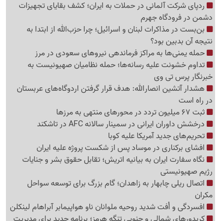
ردپای شرکت آلمانی در حملات به ایران؛ کشف بقایای تجهیزات
دشمن در فرودگاه جهرم
بن‌بست در مذاکرات لبنان و اسرائیل؛ چرا حزب‌الله از ابتدا به
نتیجه آن بدبین بود؟
حمله یمنی‌ها به مراکز فرماندهی نیروهای سعودی در مرز
تداوم خشونت علیه رسانه‌ها؛ حمله نظامیان صهیونیست به
خبرنگار پرس تی وی
هشدار آتشین انصارالله: هدف قرار گرفتن اردوگاه‌های عربستان
در راه است
ثبت 67 میلیون تردد در محورهای منتهی به مرزها
درخشش داوران ایرانی در سمینار سالانه AFC در تاشکند
تحریم‌های جدید آمریکا علیه کوبا
افشای برکناری در موساد پس از شکست پروژه علیه ایران
نگاه سفارت ایران به بیانیه اتریش؛ تقابل حقوق بشر و جنایات
رژیم صهیونیستی
اتصال ریلی چابهار به زاهدان؛ گام بزرگ برای توسعه سواحل
مکران
افسردگی و اُفت شدید روحیه ملوانان ناو هواپیمابر آبراهام لینکلن
کریدورهای شمالی و جنوبی تنگه هرمز؛ برنامه جدید برای مدیریت