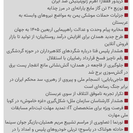
کریدور قفقاز؛ اهرم ژئوپلیتیکی ضد ایران
توزیع 20 تن گاز مایع یارانه‌ای در مرز چذابه
جزئیات حملات موشکی یمن به مواضع نیروهای وابسته به
عربستان
مخابره پیام وحدت و عدالت راهپیمایی اربعین 1405 به جهان
طرح جدید همدان برای افزایش درآمد روستاییان؛ از تولید تا بازار
فروش آنلاین
هشدار پلیس فتا درباره شگردهای کلاهبرداران در حوزه گردشگری
رقم ناچیز فسخ قرارداد رضاییان با استقلال
جلوگیری از فاجعه در همدان؛ آتش‌نشانی مانع انفجار پست برق
در آتش‌سوزی برج شد
حاجی‌بابایی: انسجام ملی و پیروی از رهبری، سد محکم ایران در
برابر جنگ رسانه‌ای است
تکرار تجربه ناموفق ائتلاف از سوی عربستان
هشدار کارشناسان سازمان ملل؛ شکل‌گیری «غزه‌ خاموش» در کوبا
فرصت ویژه برای متخصصان IT؛ تمدید مهلت ثبت‌نام مسابقات
ملی مهارت
نورنما | تصاویری از مراسم تشییع مریم همتیان،بازیگر جوان سینما
حادثه هولناک در یاسوج؛ تریلی خودروهای پلیس و امداد را در