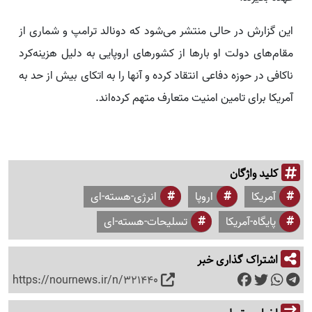
این گزارش در حالی منتشر می‌شود که دونالد ترامپ و شماری از
مقام‌های دولت او بارها از کشورهای اروپایی به دلیل هزینه‌کرد
ناکافی در حوزه دفاعی انتقاد کرده و آنها را به اتکای بیش از حد به
آمریکا برای تامین امنیت متعارف متهم کرده‌اند.
کلید واژگان
آمریکا
اروپا
انرژی-هسته-ای
پایگاه-آمریکا
تسلیحات-هسته-ای
اشتراک گذاری خبر
https://nournews.ir/n/321440