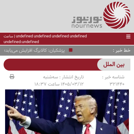
undefined undefined undefined undefined | ساعت
undefined:undefined
خط خبر
پزشکیان: کالابرگ افزایش می‌یابد؛ ارز 
بین الملل
شناسه خبر :
تاریخ انتشار :
سه‌شنبه
321440
1405/03/12 ساعت 18:37