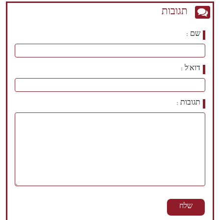
תגובות
שם
דוא'ל
תגובות