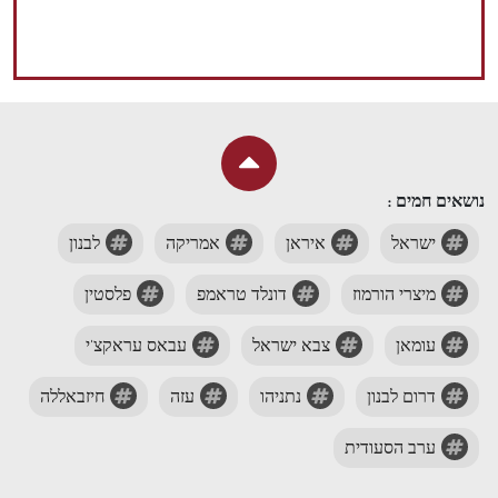
נושאים חמים :
ישראל
איראן
אמריקה
לבנון
מיצרי הורמוז
דונלד טראמפ
פלסטין
עומאן
צבא ישראל
עבאס עראקצ'י
דרום לבנון
נתניהו
עזה
חיזבאללה
ערב הסעודית