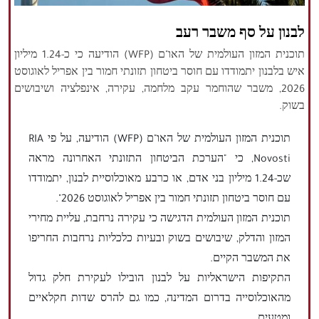
הזכויות שמורות נור ניוז
לבנון על סף משבר רעב
תוכנית המזון העולמית של האו"ם (WFP) הודיעה כי כ-1.24 מיליון
איש בלבנון יתמודדו עם חוסר ביטחון תזונתי חמור בין אפריל לאוגוסט
2026, משבר שהוחמר עקב מלחמה, עקירה, אינפלציה ושיבושים
בשוק.
תוכנית המזון העולמית של האו"ם (WFP) הודיעה, על פי RIA
Novosti, כי "הערכת הביטחון התזונתי האחרונה מראה
שכ-1.24 מיליון בני אדם, או כרבע מאוכלוסיית לבנון, יתמודדו
עם חוסר ביטחון תזונתי חמור בין אפריל לאוגוסט 2026".
תוכנית המזון העולמית הדגישה כי עקירה נרחבת, עליית מחירי
המזון והדלק, שיבושים בשוק ובעיות כלכליות נרחבות החריפו
את המשבר הקיים.
התקיפות הישראליות על לבנון הובילו לעקירת חלק גדול
מהאוכלוסייה בדרום המדינה, כמו גם להרס שדות חקלאיים