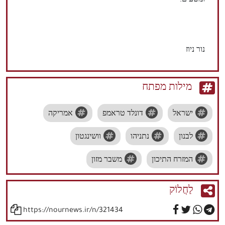
ומטעים.
נור ניוז
מילות מפתח
ישראל
דונלד טראמפ
אמריקה
לבנון
נתניהו
וושינגטון
המזרח התיכון
משבר מזון
לַחֲלוֹק
https://nournews.ir/n/321434