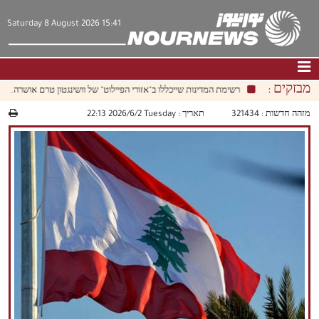
Saturday 8 August 2026 15:41
מבזקים :
רשימת המדינות שייכללו ב"אזורי הפיילוט" של וושינגטון טרם אושרה.
דף הבית
|
צור קשר
|
אודות
מזהה חדשות :
321434
תאריך :
‫‫Tuesday‬‬ 2026/6/2 22:13
חדשות
תרבות וחברה
כלכלה
פוליטיקה
מולטימדיה
|
فارسي
|
English
|
العربيه
|
|
עברית
|
中文
|
русский
|