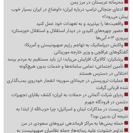
محرمانه عربستان در مرز یمن
ادعای جنجالی ترامپ درباره ایران؛ «اوضاع در ایران بسیار خوب
پیش می‌رود!»
واقعیت‌ها را بپذیرید و به تعهدات خود عمل کنید
حضور چهره‌های کلیدی در دیدار استقلال و استقلال خوزستان؛
پیروزی 3-0 آبی‌ها
واکنش دیپلماتیک به تهاجم رژیم صهیونیستی و آمریکا؛
گفتگوهای عراقچی و وزیر خارجه موریتانی
پزشکیان: کالابرگ افزایش می‌یابد؛ ارز باید مستقیم به مردم برسد
تأمین اجتماعی؛ تمامی سامانه‌ها و خدمات بدون هیچ‌گونه
اختلالی در دسترس هستند
عملیات تروریستی در جرمانای سوریه؛ انفجار خودروی بمب‌گذاری
شده قربانی گرفت
ردپای شرکت آلمانی در حملات به ایران؛ کشف بقایای تجهیزات
دشمن در فرودگاه جهرم
بن‌بست در مذاکرات لبنان و اسرائیل؛ چرا حزب‌الله از ابتدا به
نتیجه آن بدبین بود؟
حمله یمنی‌ها به مراکز فرماندهی نیروهای سعودی در مرز
تداوم خشونت علیه رسانه‌ها؛ حمله نظامیان صهیونیست به