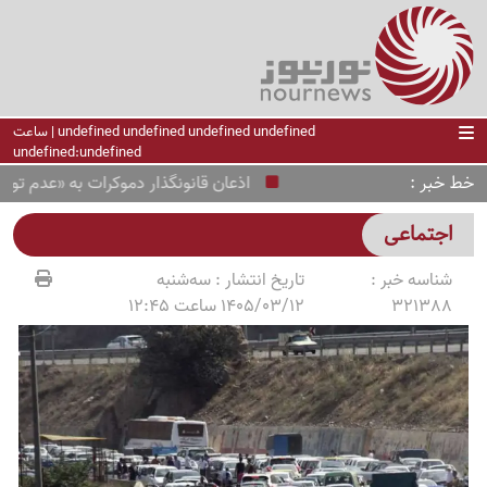
undefined undefined undefined undefined | ساعت
undefined:undefined
خط خبر
اذعان قانونگذار دموکرات به «عدم توازن» موش
اجتماعی
شناسه خبر :
تاریخ انتشار :
سه‌شنبه
321388
1405/03/12 ساعت 12:45