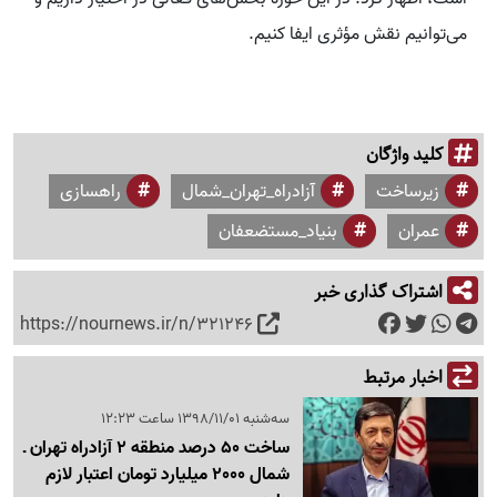
می‌توانیم نقش مؤثری ایفا کنیم.
کلید واژگان
زیرساخت
آزادراه_تهران_شمال
راهسازی
عمران
بنیاد_مستضعفان
اشتراک گذاری خبر
https://nournews.ir/n/321246
اخبار مرتبط
سه‌شنبه 1398/11/01 ساعت 12:23
ساخت 50 درصد منطقه 2 آزادراه تهران ـ
شمال 2000 میلیارد تومان اعتبار لازم