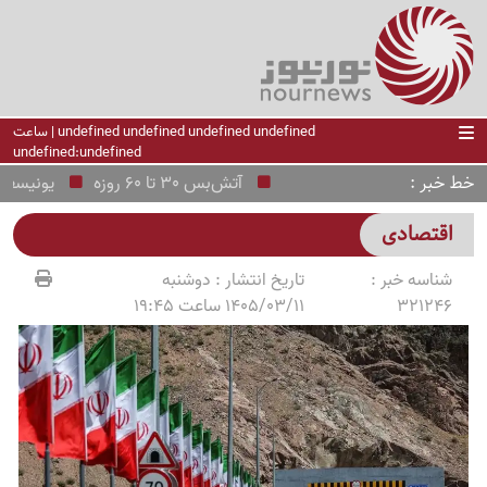
undefined undefined undefined undefined | ساعت
undefined:undefined
خط خبر
آتش‌بس 30 تا 60 روزه
یونیسف: 330 کودک قربانی شیوع ابولا در کنگو شدند
اقتصادی
شناسه خبر :
تاریخ انتشار :
دوشنبه
321246
1405/03/11 ساعت 19:45