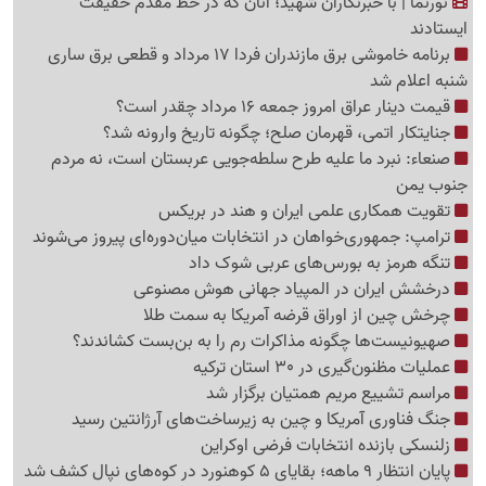
نورنما | با خبرنگاران شهید؛ آنان که در خط مقدم حقیقت
ایستادند
برنامه خاموشی برق مازندران فردا 17 مرداد و قطعی برق ساری
شنبه اعلام شد
قیمت دینار عراق امروز جمعه 16 مرداد چقدر است؟
جنایتکار اتمی، قهرمان صلح؛ چگونه تاریخ وارونه شد؟
صنعاء: نبرد ما علیه طرح سلطه‌جویی عربستان است، نه مردم
جنوب یمن
تقویت همکاری علمی ایران و هند در بریکس
ترامپ: جمهوری‌خواهان در انتخابات میان‌دوره‌ای پیروز می‌شوند
تنگه هرمز به بورس‌های عربی شوک داد
درخشش ایران در المپیاد جهانی هوش مصنوعی
چرخش چین از اوراق قرضه آمریکا به سمت طلا
صهیونیست‌ها چگونه مذاکرات رم را به بن‌بست کشاندند؟
عملیات مظنون‌گیری در 30 استان ترکیه
مراسم تشییع مریم همتیان برگزار شد
جنگ فناوری آمریکا و چین به زیرساخت‌های آرژانتین رسید
زلنسکی بازنده انتخابات فرضی اوکراین
پایان انتظار 9 ماهه؛ بقایای 5 کوهنورد در کوه‌های نپال کشف شد