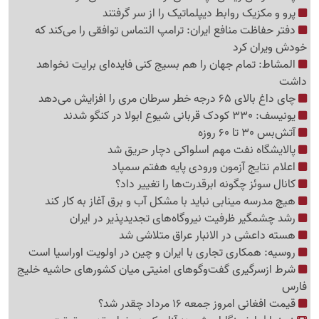
پرو و مکزیک روابط دیپلماتیک را از سر گرفتند
دفتر حفاظت منافع ایران: ترامپ التماس توافقی را می‌کند که
خودش ویران کرد
المشاط: تمام جهان را هم بسیج کنی فایده‌ای برایت نخواهد
داشت
چای داغ بالای 65 درجه خطر سرطان مری را افزایش می‌دهد
یونیسف: 330 کودک قربانی شیوع ابولا در کنگو شدند
آتش‌بس 30 تا 60 روزه
پالایشگاه نفت مهم اسلواکی دچار حریق شد
اعلام نتایج آزمون ورودی پایه هفتم سمپاد
کانال سوئز چگونه ابرقدرت‌ها را تغییر داد؟
هیچ مدرسه مینابی نباید با مشکل آب و برق آغاز به کار کند
رشد چشمگیر ظرفیت نیروگاه‌های تجدیدپذیر در ایران
هسته داعشی در الانبار عراق متلاشی شد
روسیه: همکاری تجاری با ایران و چین در اولویت اوراسیا است
شرط ازسرگیری گفت‌وگوهای امنیتی میان کشورهای حاشیه خلیج
فارس
قیمت افغانی امروز جمعه 16 مرداد چقدر شد؟