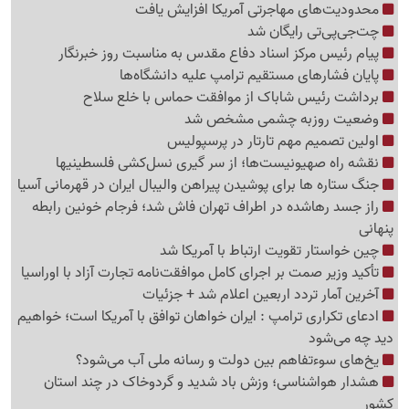
محدودیت‌های مهاجرتی آمریکا افزایش یافت
چت‌جی‌پی‌تی رایگان شد
پیام رئیس مرکز اسناد دفاع مقدس به مناسبت روز خبرنگار
پایان فشارهای مستقیم ترامپ علیه دانشگاه‌ها
برداشت رئیس شاباک از موافقت حماس با خلع سلاح
وضعیت روزبه چشمی مشخص شد
اولین تصمیم مهم تارتار در پرسپولیس
نقشه راه صهیونیست‌ها؛ از سر گیری نسل‌کشی فلسطینی‍ها
جنگ ستاره ها برای پوشیدن پیراهن والیبال ایران در قهرمانی آسیا
راز جسد رهاشده در اطراف تهران فاش شد؛ فرجام خونین رابطه
پنهانی
چین خواستار تقویت ارتباط با آمریکا شد
تأکید وزیر صمت بر اجرای کامل موافقت‌نامه تجارت آزاد با اوراسیا
آخرین آمار تردد اربعین اعلام شد + جزئیات
ادعای تکراری ترامپ : ایران خواهان توافق با آمریکا است؛ خواهیم
دید چه می‌شود
یخ‌های سوءتفاهم بین دولت و رسانه ملی آب می‌شود؟
هشدار هواشناسی؛ وزش باد شدید و گردوخاک در چند استان
کشور