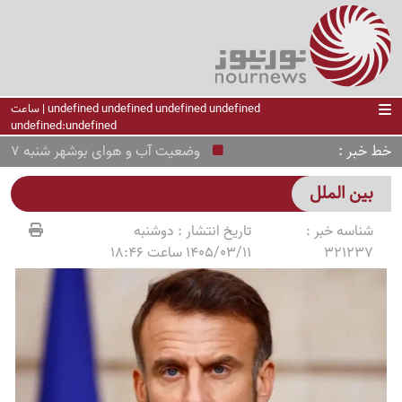
undefined undefined undefined undefined | ساعت
undefined:undefined
خط خبر
وضعیت آب و هوای بوشهر شنبه 17 مرداد ؛ هشدار زرد هواشناسی
بین الملل
شناسه خبر :
تاریخ انتشار :
دوشنبه
321237
1405/03/11 ساعت 18:46