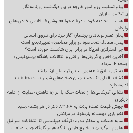
پیام تسلیت وزیر امور خارجه در پی درگذشت روزنامه‌نگار
پیشکسوت ایران
هشدار اتحادیه خودرو درباره حواله‌فروشی غیرقانونی خودروهای
وارداتی
پایان عصر تولدهای پرشمار؛ آغاز نبرد برای نیروی انسانی
یمن: معادله «محاصره در برابر محاصره» تغییرناپذیر است
چرا استراتژی آمریکا در برابر ایران شکست خورده است؟
آخرین اخبار و گزارش‌ها از نقل و انتقالات باشگاه پرسپولیس ؛
جمعه 16 مرداد
دستیار سابق قلعه‌نویی مربی تیم ملی ایتالیا شد
کشف بقایای یک جسد میان صخره‌های شمیرانات؛ تحقیقات
ادامه دارد
نگرانی آمریکایی‌ها از تبعات جنگ با ایران؛ کاهش حمایت از ادامه
درگیری
جهش قیمت نفت؛ برنت به 83.48 دلار در هر بشکه رسید
لغو بازی دوستانه بارسلونا در مراکش
سایه حملات بر مذاکرات رم؛ توقف دیپلماسی تا انتخابات اسرائیل
هلیوم سرگردان در خلیج فارس؛ تنگه هرمز گلوگاه جدید صنعت