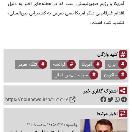
آمریکا و رژیم صهیونیستی است که در هفته‌های اخیر به دلیل
اقدام غیرقانونی دیگر آمریکا یعنی تعرض به کشتیرانی بین‌المللی،
تشدید شده است.»
کلید واژگان
ایران
آمریکا
فرانسه
تنگه_هرمز
ماکرون
سیاست_بین‌الملل
اشتراک گذاری خبر
https://nournews.ir/n/321237
اخبار مرتبط
یکشنبه 1405/03/10 ساعت 22:18