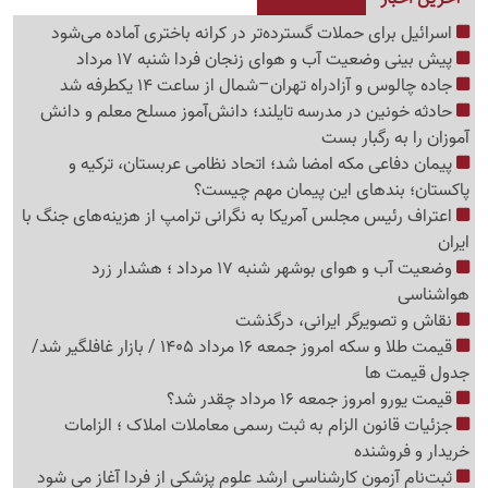
اسرائیل برای حملات گسترده‌تر در کرانه باختری آماده می‌شود
پیش بینی وضعیت آب و هوای زنجان فردا شنبه 17 مرداد
جاده چالوس و آزادراه تهران–شمال از ساعت 14 یکطرفه شد
حادثه خونین در مدرسه تایلند؛ دانش‌آموز مسلح معلم و دانش
آموزان را به رگبار بست
پیمان دفاعی مکه امضا شد؛ اتحاد نظامی عربستان، ترکیه و
پاکستان؛ بندهای این پیمان مهم چیست؟
اعتراف رئیس مجلس آمریکا به نگرانی ترامپ از هزینه‌های جنگ با
ایران
وضعیت آب و هوای بوشهر شنبه 17 مرداد ؛ هشدار زرد
هواشناسی
نقاش و تصویرگر ایرانی، درگذشت
قیمت طلا و سکه امروز جمعه 16 مرداد 1405 / بازار غافلگیر شد/
جدول قیمت ها
قیمت یورو امروز جمعه 16 مرداد چقدر شد؟
جزئیات قانون الزام به ثبت رسمی معاملات املاک ؛ الزامات
خریدار و فروشنده
ثبت‌نام‌ آزمون کارشناسی ارشد علوم پزشکی از فردا آغاز می شود