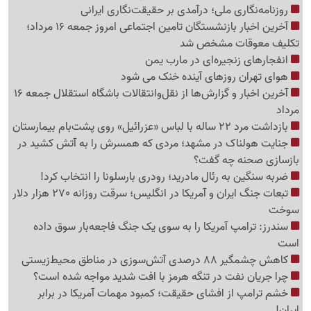
روزنامه‌نگاری ملی؛ درآمدی بر حقیقت‌نگاری ایرانی
آخرین اخبار بازنشستگان تامین اجتماعی امروز جمعه 16 مرداد؛
تکلیف معوقات مشخص شد
انفجارهای زنجیره‌ای در مارب یمن
هوای تهران روزهای آینده خنک می شود
آخرین اخبار و گزارش‌ها از نقل‌وانتقالات باشگاه استقلال جمعه 16
مرداد
بازداشت مرد 22 ساله با لباس «عزرائیل» روی پشت‌بام بیمارستان
جنایت هولناک در مشهد؛ مردی که همسرش را به آتش کشید در
بازسازی صحنه چه گفت؟
ضربه سنگین به رئال مادرید؛ رودری بارسلونا را انتخاب کرد!
تبعات جنگ ایران و آمریکا در انگلیس؛ سرقت روزانه 270 هزار دلار
سوخت
سندرز: ترامپ آمریکا را به سوی یک جنگ فاجعه‌بار سوق داده
است
کاهش چشمگیر 88 درصدی آتش‌سوزی در مناطق محیط‌زیستی
چرا جریان نفت در تنگه هرمز با افت شدید مواجه شده است؟
خشم ترامپ از افشای حقیقت؛ کمبود مهمات آمریکا در برابر
ایران!