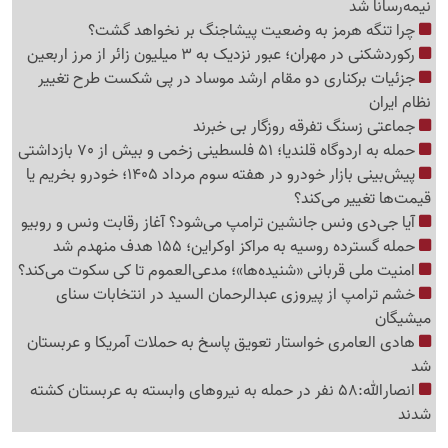
نیمه‌رسانا شد
چرا تنگه هرمز به وضعیت پیشاجنگ بر نخواهد گشت؟
رکوردشکنی در مهران؛ عبور نزدیک به 3 میلیون زائر از مرز اربعین
جزئیات برکناری دو مقام ارشد موساد در پی شکست طرح تغییر
نظام ایران
جماعتی زسنگ تفرقه روزگار بی خبرند
حمله به اردوگاه قلندیا؛ 51 فلسطینی زخمی و بیش از 70 بازداشتی
پیش‌بینی بازار خودرو در هفته سوم مرداد 1405؛ خودرو بخریم یا
قیمت‌ها تغییر می‌کند؟
آیا جی‌دی ونس جانشین ترامپ می‌شود؟ آغاز رقابت ونس و روبیو
حمله گسترده روسیه به مراکز اوکراین؛ 155 هدف منهدم شد
امنیت ملی قربانی «شنیده‌ها»؛ مدعی‌العموم تا کی سکوت می‌کند؟
خشم ترامپ از پیروزی عبدالرحمان السید در انتخابات سنای
میشیگان
هادی العامری خواستار تعویق پاسخ به حملات آمریکا و عربستان
شد
انصارالله:58 نفر در حمله به نیروهای وابسته به عربستان کشته
شدند