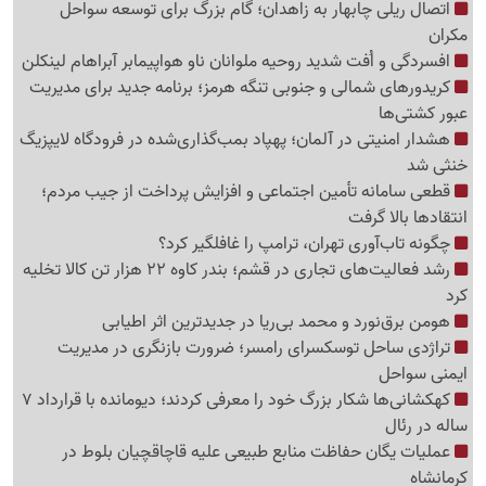
اتصال ریلی چابهار به زاهدان؛ گام بزرگ برای توسعه سواحل
مکران
افسردگی و اُفت شدید روحیه ملوانان ناو هواپیمابر آبراهام لینکلن
کریدورهای شمالی و جنوبی تنگه هرمز؛ برنامه جدید برای مدیریت
عبور کشتی‌ها
هشدار امنیتی در آلمان؛ پهپاد بمب‌گذاری‌شده در فرودگاه لایپزیگ
خنثی شد
قطعی سامانه تأمین اجتماعی و افزایش پرداخت از جیب مردم؛
انتقادها بالا گرفت
چگونه تاب‌آوری تهران، ترامپ را غافلگیر کرد؟
رشد فعالیت‌های تجاری در قشم؛ بندر کاوه 22 هزار تن کالا تخلیه
کرد
هومن برق‌نورد و محمد بی‌ریا در جدیدترین اثر اطیابی
تراژدی ساحل توسکسرای رامسر؛ ضرورت بازنگری در مدیریت
ایمنی سواحل
کهکشانی‌ها شکار بزرگ خود را معرفی کردند؛ دیومانده با قرارداد 7
ساله در رئال
عملیات یگان حفاظت منابع طبیعی علیه قاچاقچیان بلوط در
کرمانشاه