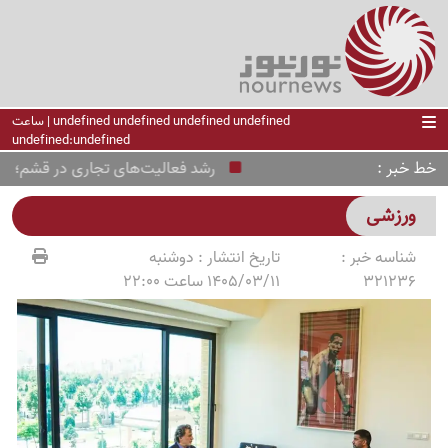
undefined undefined undefined undefined | ساعت
undefined:undefined
خط خبر
رشد فعالیت‌های تجاری در قشم؛ بندر کاوه 22 هزار تن کالا تخل
ورزشی
شناسه خبر :
تاریخ انتشار :
دوشنبه
321236
1405/03/11 ساعت 22:00