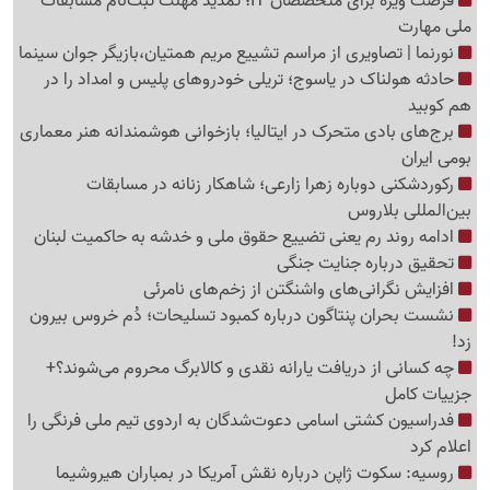
فرصت ویژه برای متخصصان IT؛ تمدید مهلت ثبت‌نام مسابقات
ملی مهارت
نورنما | تصاویری از مراسم تشییع مریم همتیان،بازیگر جوان سینما
حادثه هولناک در یاسوج؛ تریلی خودروهای پلیس و امداد را در
هم کوبید
برج‌های بادی متحرک در ایتالیا؛ بازخوانی هوشمندانه هنر معماری
بومی ایران
رکوردشکنی دوباره زهرا زارعی؛ شاهکار زنانه در مسابقات
بین‌المللی بلاروس
ادامه روند رم یعنی تضییع حقوق ملی و خدشه به حاکمیت لبنان
تحقیق درباره جنایت جنگی
افزایش نگرانی‌های واشنگتن از زخم‌های نامرئی
نشست بحران پنتاگون درباره کمبود تسلیحات؛ دُم خروس بیرون
زد!
چه کسانی از دریافت یارانه نقدی و کالابرگ محروم می‌شوند؟+
جزییات کامل
فدراسیون کشتی اسامی دعوت‌شدگان به اردوی تیم ملی فرنگی را
اعلام کرد
روسیه: سکوت ژاپن درباره نقش آمریکا در بمباران هیروشیما