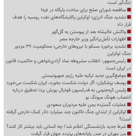
ننگ‌آور است
مناقصه شورای صلح برای ساخت پایگاه در غزه!
تشدید جنگ انرژی؛ اوکراین پالایشگاه‌های نفت روسیه را هدف
قرار داد
واکنش عالیشاه بعد از پیوستن به گل‌گهر
اظهارات تأمل‌برانگیز وزیر خارجه مصر
تشدید برخورد مسکو با نیروهای خارجی؛ محکومیت 36 مزدور
جنگ اوکراین
رئیس‌جمهور: انقلاب مشروطه نماد آزادی‌خواهی و حاکمیت قانون
در ایران است
موضع‌گیری جدید ترکیه علیه رژیم صهیونیستی
یوسف پزشکیان: اگر دولت شکست بخورد، ایران شکست می‌خورد
پلیس کره‌جنوبی به فدراسیون فوتبال یورش برد؛ تحقیق درباره
انتصاب هونگ میونگ بو
عملیات گسترده یمن علیه مزدوران سعودی
اوکراین از ابتدای جنگ تاکنون چند میلیارد دلار کمک خارجی گرفته
است؟
شرط جدید بازنشستگی اعلام شد/ چه کسانی باید بیشتر کار کنند؟
مرز مهران در صدر پایانه‌های پرتردد جهان قرار گرفت