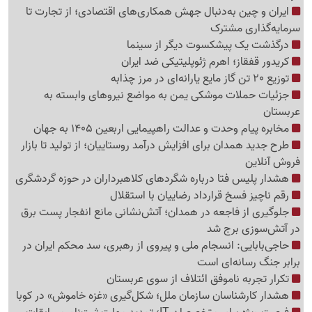
ایران و چین به‌دنبال جهش همکاری‌های اقتصادی؛ از تجارت تا
سرمایه‌گذاری مشترک
درگذشت یک پیشکسوت دیگر از سینما
کریدور قفقاز؛ اهرم ژئوپلیتیکی ضد ایران
توزیع 20 تن گاز مایع یارانه‌ای در مرز چذابه
جزئیات حملات موشکی یمن به مواضع نیروهای وابسته به
عربستان
مخابره پیام وحدت و عدالت راهپیمایی اربعین 1405 به جهان
طرح جدید همدان برای افزایش درآمد روستاییان؛ از تولید تا بازار
فروش آنلاین
هشدار پلیس فتا درباره شگردهای کلاهبرداران در حوزه گردشگری
رقم ناچیز فسخ قرارداد رضاییان با استقلال
جلوگیری از فاجعه در همدان؛ آتش‌نشانی مانع انفجار پست برق
در آتش‌سوزی برج شد
حاجی‌بابایی: انسجام ملی و پیروی از رهبری، سد محکم ایران در
برابر جنگ رسانه‌ای است
تکرار تجربه ناموفق ائتلاف از سوی عربستان
هشدار کارشناسان سازمان ملل؛ شکل‌گیری «غزه‌ خاموش» در کوبا