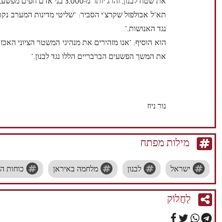
את שטח לבנון, והרג יותר מ-3,000 בני אדם חפים מפשע, כולל נשים וילדים."
תא"ל אבולפזל שקרצ'י הסביר: "שליטי מדינות המערב נקט
נגד האנושות."
הוא הוסיף: "אנו מזהירים את מנהיגי המשטר הציוני האכזר
את המשך הפשעים הברבריים הללו נגד לבנון."
נור ניוז
מילות מפתח
ישראל
לבנון
מלחמה באיראן
כוחות ה
לַחֲלוֹק