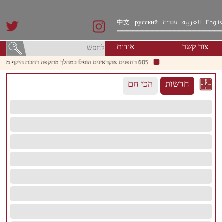
Engli
العربيه
עברית
русский
中文
צור קשר
אודות
605 רחפנים אוקראינים הופלו במהלך מתקפה רחבת היקף מצפון למוסקבה
חדשות
הכי חם