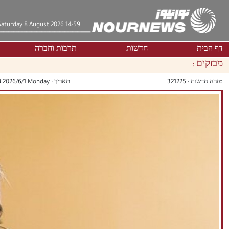
Saturday 8 August 2026 14:59
דף הבית
חדשות
תרבות וחברה
מבזקים :
מזהה חדשות :
321225
תאריך :
‫‫Monday‬‬ 2026/6/1 16:58