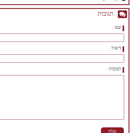
תגובות
שם
דוא'ל
תגובות