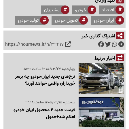
کلید واژگان
اقتصاد
خودرو
مشتریان
ایران-خودرو
تحویل-خودرو
تولید-خودرو
اشتراک گذاری خبر
https://nournews.ir/n/321117
اخبار مرتبط
چهارشنبه 1405/03/27 ساعت 15:46
نرخ‌های جدید ایران‌خودرو چه برسر
خریداران واقعی خواهد آورد؟
سه‌شنبه 1405/02/15 ساعت 23:18
قیمت جدید 2 محصول ایران خودرو
اعلام شد+جدول