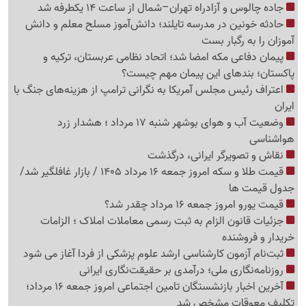
جاده چالوس و آزادراه تهران–شمال از ساعت 14 یکطرفه شد
حادثه خونین در مدرسه تایلند؛ دانش‌آموز مسلح معلم و دانش
آموزان را به رگبار بست
پیمان دفاعی مکه امضا شد؛ اتحاد نظامی عربستان، ترکیه و
پاکستان؛ بندهای این پیمان مهم چیست؟
اعتراف رئیس مجلس آمریکا به نگرانی ترامپ از هزینه‌های جنگ با
ایران
وضعیت آب و هوای بوشهر شنبه 17 مرداد ؛ هشدار زرد
هواشناسی
نقاش و تصویرگر ایرانی، درگذشت
قیمت طلا و سکه امروز جمعه 16 مرداد 1405 / بازار غافلگیر شد/
جدول قیمت ها
قیمت یورو امروز جمعه 16 مرداد چقدر شد؟
جزئیات قانون الزام به ثبت رسمی معاملات املاک ؛ الزامات
خریدار و فروشنده
ثبت‌نام‌ آزمون کارشناسی ارشد علوم پزشکی از فردا آغاز می شود
روزنامه‌نگاری ملی؛ درآمدی بر حقیقت‌نگاری ایرانی
آخرین اخبار بازنشستگان تامین اجتماعی امروز جمعه 16 مرداد؛
تکلیف معوقات مشخص شد