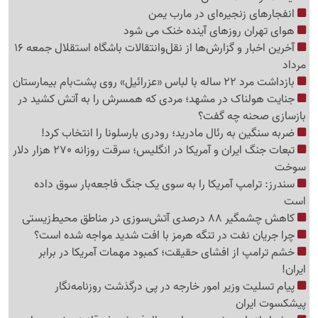
انفجارهای زنجیره‌ای در مارب یمن
هوای تهران روزهای آینده خنک می شود
آخرین اخبار و گزارش‌ها از نقل‌وانتقالات باشگاه استقلال جمعه 16
مرداد
بازداشت مرد 22 ساله با لباس «عزرائیل» روی پشت‌بام بیمارستان
جنایت هولناک در مشهد؛ مردی که همسرش را به آتش کشید در
بازسازی صحنه چه گفت؟
ضربه سنگین به رئال مادرید؛ رودری بارسلونا را انتخاب کرد!
تبعات جنگ ایران و آمریکا در انگلیس؛ سرقت روزانه 270 هزار دلار
سوخت
سندرز: ترامپ آمریکا را به سوی یک جنگ فاجعه‌بار سوق داده
است
کاهش چشمگیر 88 درصدی آتش‌سوزی در مناطق محیط‌زیستی
چرا جریان نفت در تنگه هرمز با افت شدید مواجه شده است؟
خشم ترامپ از افشای حقیقت؛ کمبود مهمات آمریکا در برابر
ایران!
پیام تسلیت وزیر امور خارجه در پی درگذشت روزنامه‌نگار
پیشکسوت ایران