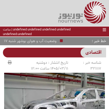
undefined undefined undefined undefined | ساعت
undefined:undefined
خط خبر
وضعیت آب و هوای بوشهر شنبه 17 مرداد ؛ هشدار زرد هواشناسی
اقتصادی
شناسه خبر :
تاریخ انتشار :
دوشنبه
321117
1405/03/11 ساعت 12:00