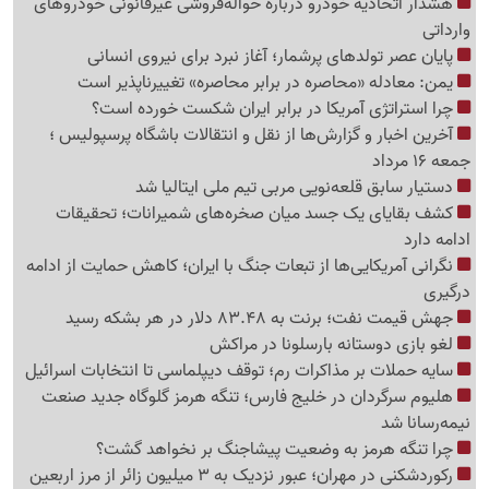
هشدار اتحادیه خودرو درباره حواله‌فروشی غیرقانونی خودروهای
وارداتی
پایان عصر تولدهای پرشمار؛ آغاز نبرد برای نیروی انسانی
یمن: معادله «محاصره در برابر محاصره» تغییرناپذیر است
چرا استراتژی آمریکا در برابر ایران شکست خورده است؟
آخرین اخبار و گزارش‌ها از نقل و انتقالات باشگاه پرسپولیس ؛
جمعه 16 مرداد
دستیار سابق قلعه‌نویی مربی تیم ملی ایتالیا شد
کشف بقایای یک جسد میان صخره‌های شمیرانات؛ تحقیقات
ادامه دارد
نگرانی آمریکایی‌ها از تبعات جنگ با ایران؛ کاهش حمایت از ادامه
درگیری
جهش قیمت نفت؛ برنت به 83.48 دلار در هر بشکه رسید
لغو بازی دوستانه بارسلونا در مراکش
سایه حملات بر مذاکرات رم؛ توقف دیپلماسی تا انتخابات اسرائیل
هلیوم سرگردان در خلیج فارس؛ تنگه هرمز گلوگاه جدید صنعت
نیمه‌رسانا شد
چرا تنگه هرمز به وضعیت پیشاجنگ بر نخواهد گشت؟
رکوردشکنی در مهران؛ عبور نزدیک به 3 میلیون زائر از مرز اربعین