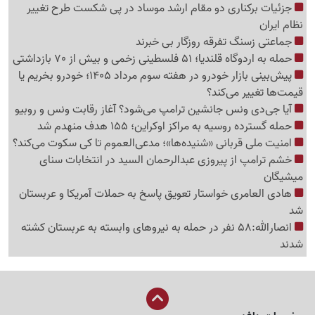
جزئیات برکناری دو مقام ارشد موساد در پی شکست طرح تغییر
نظام ایران
جماعتی زسنگ تفرقه روزگار بی خبرند
حمله به اردوگاه قلندیا؛ 51 فلسطینی زخمی و بیش از 70 بازداشتی
پیش‌بینی بازار خودرو در هفته سوم مرداد 1405؛ خودرو بخریم یا
قیمت‌ها تغییر می‌کند؟
آیا جی‌دی ونس جانشین ترامپ می‌شود؟ آغاز رقابت ونس و روبیو
حمله گسترده روسیه به مراکز اوکراین؛ 155 هدف منهدم شد
امنیت ملی قربانی «شنیده‌ها»؛ مدعی‌العموم تا کی سکوت می‌کند؟
خشم ترامپ از پیروزی عبدالرحمان السید در انتخابات سنای
میشیگان
هادی العامری خواستار تعویق پاسخ به حملات آمریکا و عربستان
شد
انصارالله:58 نفر در حمله به نیروهای وابسته به عربستان کشته
شدند