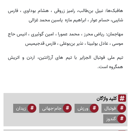
هافبک‌ها: نبیل بن‌طالب، رامیز زروقی ، هشام بوداوی ، فارس
شایبی، حسام عوار ، ابراهیم مازه یاسین محمد غزالی
مهاجمان: ریاض محرز ، محمد عمورا ، امین گوئیری ، انیس حاج
موسی ، عادل بولبینا ، نذیر بن‌بوعلی ، فارس قدجیمیس
تیم ملی فوتبال الجزایر با تیم های آرژانتین، اردن و اتریش
همگروه است.
کلید واژگان
فوتبال
ورزش
جام-جهانی
زیدان
گندوز