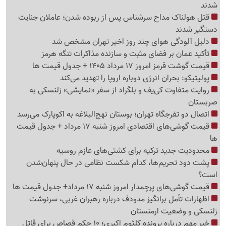
شدند
قتل هولناک مداح سرشناس پس از ربوده شدن؛ عاملان جنایت
دستگیر شدند
دلیل آلودگی هوای چند روز اخیر تهران مشخص شد
تأکید عمان بر فضای مثبت و سازنده مذاکرات تنگه هرمز
قیمت گوشت قرمز امروز 17 مرداد 1405 + جدول قیمت ها
پولیتیکو: بحران انرژی دوباره اروپا را تهدید می‌کند
روایت متفاوت کی‌یف و بلگراد از سفر «نمایشی» زلنسکی به
صربستان
اتصال دو تفرجگاه تهران؛ بوستان نهج‌البلاغه به اکوپارک می‌رسد
قیمت گوشی‌های اقتصادی امروز شنبه 17 مرداد + جدول قیمت
ها
محدودیت جدید ترکیه برای کشتی‌های عازم روسیه
پشت دود تحریم‌ها، کدام شکست نظامی در حال پنهان‌شدن
است؟
قیمت گوشی‌های پرچمدار امروز شنبه 17 مرداد+ جدول قیمت ها
اظهارات تأمل برانگیز مدودف درباره رهبران غربی، سرنوشت
زلنسکی و وضعیت ارمنستان
خبر مهم درباره پرونده کلثوم اکبری؛ 10 حکم قصاص برای قاتل