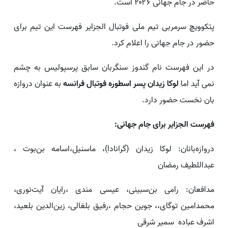
حاضر در جام جهانی ۲۰۲۶ است.
پتکوویچ سرمربی تیم ملی فوتبال الجزایر فهرست این تیم برای
حضور در جام جهانی را اعلام کرد.
در این فهرست نام گندوز سنگربان سابق پرسپولیس به چشم
نمی آید اما
لوکا زیدان پسر اسطوره فوتبال فرانسه
به عنوان دروازه
بان نخست حضور دارد.
فهرست الجزایر برای جام جهانی:
دروازه‌بانان: لوکا زیدان (گرانادا)، ماسنیل،اسامه بن‌بوت ،
عبداللطیف رمضان
مدافعان: رامی بن‌سبینی، عیسی مندی ،رایان آیت‌نوری،
محمدامین توگای،، جوین حجام ،رفیق بلغالی، زین‌الدین بلعید،
اشرف عباده سمیر شرقی