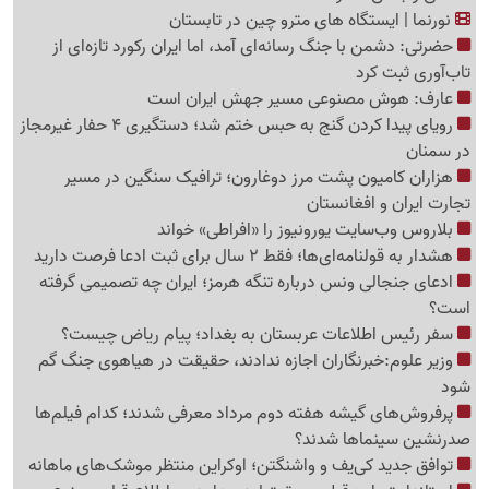
نورنما | ایستگاه های مترو چین در تابستان
حضرتی: دشمن با جنگ رسانه‌ای آمد، اما ایران رکورد تازه‌ای از
تاب‌آوری ثبت کرد
عارف: هوش مصنوعی مسیر جهش ایران است
رویای پیدا کردن گنج به حبس ختم شد؛ دستگیری 4 حفار غیرمجاز
در سمنان
هزاران کامیون پشت مرز دوغارون؛ ترافیک سنگین در مسیر
تجارت ایران و افغانستان
بلاروس وب‌سایت یورونیوز را «افراطی» خواند
هشدار به قولنامه‌ای‌ها؛ فقط 2 سال برای ثبت ادعا فرصت دارید
ادعای جنجالی ونس درباره تنگه هرمز؛ ایران چه تصمیمی گرفته
است؟
سفر رئیس اطلاعات عربستان به بغداد؛ پیام ریاض چیست؟
وزیر علوم:خبرنگاران اجازه ندادند، حقیقت در هیاهوی جنگ گم
شود
پرفروش‌های گیشه هفته دوم مرداد معرفی شدند؛ کدام فیلم‌ها
صدرنشین سینماها شدند؟
توافق جدید کی‌یف و واشنگتن؛ اوکراین منتظر موشک‌های ماهانه