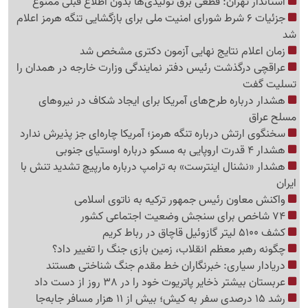
استاندار تهران: قطعی برق تولیدی‌ها بدون اطلاع قبلی ممنوع
جزئیات 6 شرط شورای امنیت ملی برای بازگشایی تنگه هرمز اعلام
شد
زمان اعلام نتایج نهایی آزمون دکتری مشخص شد
عراقچی درگذشت رئیس دفتر نمایندگی وزارت خارجه در همدان را
تسلیت گفت
هشدار درباره طرح‌های آمریکا برای ایجاد شکاف در نیروهای
مسلح عراق
سخنگوی ارتش درباره تنگه هرمز؛ آمریکا چاره‌ای جز پذیرش ندارد
هشدار 4 قدرت اروپایی به مسکو درباره اوستیای جنوبی
هشدار «نشنال اینترست» به ترامپ درباره مارپیچ تشدید تنش با
ایران
واکنش معاون رئیس جمهور ترکیه به ناتوی اسلامی
74 شاخص برای سنجش وضعیت اجتماعی کشور
کشف 5100 لیتر گازوئیل قاچاق در رباط کریم
چگونه رهبر معظم انقلاب، زمین بازی جنگ را تغییر داد؟
دریادار سیاری: خبرنگاران خط مقدم جنگ شناختی هستند
عربستان بیشتر ذخایر پاتریوت خود را در 38 روز از دست داد
رشد 15 درصدی سفر به کیش؛ بیش از 11 هزار مسافر جابه‌جا