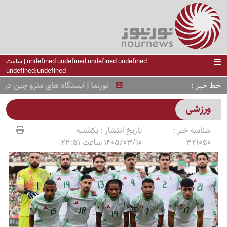
undefined undefined undefined undefined | ساعت
undefined:undefined
خط خبر
نورنما | ایستگاه های مترو چین در تابس
ورزشی
شناسه خبر :
تاریخ انتشار :
یکشنبه
321050
1405/03/10 ساعت 22:51