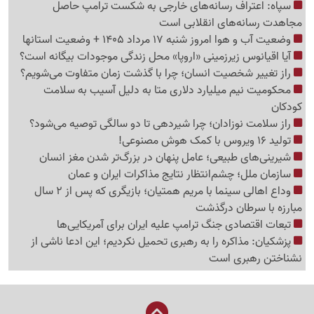
سپاه: اعتراف رسانه‌های خارجی به شکست ترامپ حاصل
مجاهدت رسانه‌های انقلابی است
وضعیت آب و هوا امروز شنبه 17 مرداد 1405 + وضعیت استانها
آیا اقیانوس زیرزمینی «اروپا» محل زندگی موجودات بیگانه است؟
راز تغییر شخصیت انسان؛ چرا با گذشت زمان متفاوت می‌شویم؟
محکومیت نیم میلیارد دلاری متا به دلیل آسیب به سلامت
کودکان
راز سلامت نوزادان؛ چرا شیردهی تا دو سالگی توصیه می‌شود؟
تولید 16 ویروس با کمک هوش مصنوعی!
شیرینی‌های طبیعی؛ عامل پنهان در بزرگ‌تر شدن مغز انسان
سازمان ملل؛ چشم‌انتظار نتایج مذاکرات ایران و عمان
وداع اهالی سینما با مریم همتیان؛ بازیگری که پس از 2 سال
مبارزه با سرطان درگذشت
تبعات اقتصادی جنگ ترامپ علیه ایران برای آمریکایی‌ها
پزشکیان: مذاکره را به رهبری تحمیل نکردیم؛ این ادعا ناشی از
نشناختن رهبری است