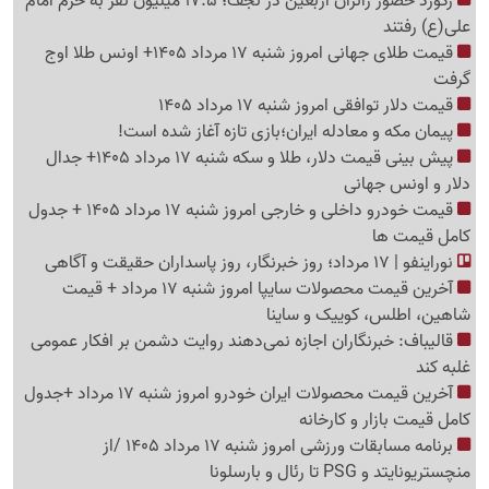
رکورد حضور زائران اربعین در نجف؛ 17.5 میلیون نفر به حرم امام
علی(ع) رفتند
قیمت طلای جهانی امروز شنبه 17 مرداد 1405+ اونس طلا اوج
گرفت
قیمت دلار توافقی امروز شنبه 17 مرداد 1405
پیمان مکه و معادله ایران؛بازی تازه آغاز شده است!
پیش ‌بینی قیمت دلار، طلا و سکه شنبه 17 مرداد 1405+ جدال
دلار و اونس جهانی
قیمت خودرو داخلی و خارجی امروز شنبه 17 مرداد 1405 + جدول
کامل قیمت ها
نوراینفو | 17 مرداد؛ روز خبرنگار، روز پاسداران حقیقت و آگاهی
آخرین قیمت محصولات سایپا امروز شنبه 17 مرداد + قیمت
شاهین، اطلس، کوییک و ساینا
قالیباف: خبرنگاران اجازه نمی‌دهند روایت دشمن بر افکار عمومی
غلبه کند
آخرین قیمت محصولات ایران خودرو امروز شنبه 17 مرداد +جدول
کامل قیمت بازار و کارخانه
برنامه مسابقات ورزشی امروز شنبه 17 مرداد 1405 /از
منچستریونایتد و PSG تا رئال و بارسلونا