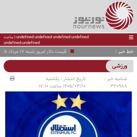
undefined undefined undefined undefined | ساعت
undefined:undefined
خط خبر
قیمت دلار امروز شنبه 17 مرداد 1405؛ دلار دوباره صعودی شد
ورزشی
شناسه خبر :
تاریخ انتشار :
یکشنبه
320988
1405/03/10 ساعت 17:10