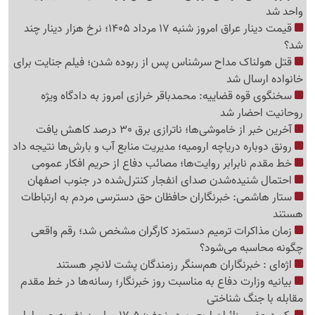
واحد شد
قیمت دینار عراق امروز شنبه 17 مرداد 1405؛ نرخ هزار دینار چند
شد؟
قتل هولناک مداح سرشناس پس از ربوده شدن؛ فیلم جنایت برای
خانواده ارسال شد
سخنگوی قوه قضاییه: محمدباقر خرازی امروز به دادگاه ویژه
روحانیت احضار شد
آخرین خبر از خاموشی‌ها؛ ناترازی برق 30 درصد کاهش یافت
رونق دوباره دریاچه ارومیه؛ مدیریت منابع آب و بارش‌ها نتیجه داد
خط مقدم نابرابر روایت‌ها؛ مصائب دفاع از حریم افکار عمومی
احتمال شنیده‌شدن صدای انفجار کنترل‌شده در جنوب اصفهان
ستار هاشمی: خبرنگاران حافظان حق دسترسی مردم به ارتباطات
هستند
زمان مذاکرات ترمیم دستمزد کارگران مشخص شد؛ رقم واقعی
چگونه محاسبه می‌شود؟
اژه‌ای : خبرنگاران هم‌سنگر رزمندگان پشت لانچر هستند
بیانیه وزارت دفاع به مناسبت روز خبرنگار؛ رسانه‌ها در خط مقدم
مقابله با جنگ شناختی