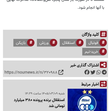
با آنها انجام شود.
کلید واژگان
فوتبال
استقلال
ورزش
بازیکن
خرید-تیم
اشتراک گذاری خبر
https://nournews.ir/n/320988
اخبار مرتبط
شنبه 1405/03/09 ساعت 14:29
استقلال برنده پرونده 380 میلیارد
تومانی شد