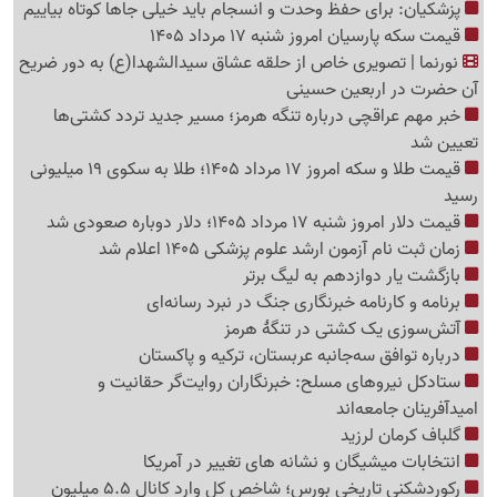
پزشکیان: برای حفظ وحدت و انسجام باید خیلی جاها کوتاه بیاییم
قیمت سکه پارسیان امروز شنبه 17 مرداد 1405
نورنما | تصویری خاص از حلقه عشاق سیدالشهدا(ع) به دور ضریح
آن حضرت در اربعین حسینی
خبر مهم عراقچی درباره تنگه هرمز؛ مسیر جدید تردد کشتی‌ها
تعیین شد
قیمت طلا و سکه امروز 17 مرداد 1405؛ طلا به سکوی 19 میلیونی
رسید
قیمت دلار امروز شنبه 17 مرداد 1405؛ دلار دوباره صعودی شد
زمان ثبت نام آزمون ارشد علوم پزشکی 1405 اعلام شد
بازگشت یار دوازدهم به لیگ برتر
برنامه و کارنامه خبرنگاری جنگ در نبرد رسانه‌ای
آتش‌سوزی یک کشتی در تنگهٔ هرمز
درباره توافق سه‌جانبه عربستان، ترکیه و پاکستان
ستادکل نیروهای مسلح: خبرنگاران روایت‌گر حقانیت و
امیدآفرینان جامعه‌اند
گلباف کرمان لرزید
انتخابات میشیگان و نشانه های تغییر در آمریکا
رکوردشکنی تاریخی بورس؛ شاخص کل وارد کانال 5.5 میلیون