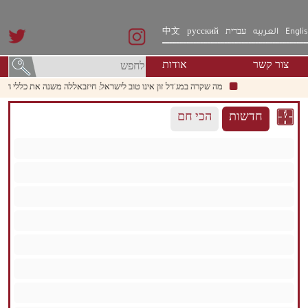
Engli
العربيه
עברית
русский
中文
צור קשר
אודות
מה שקרה במג'דל זון אינו טוב לישראל; חיזבאללה משנה את כללי המשחק.
חדשות
הכי חם