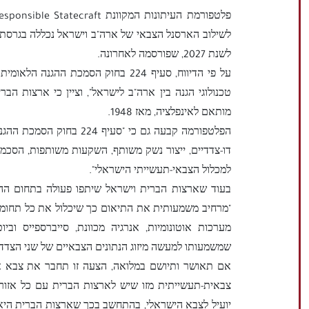
לשילוב הארסנל הצבאי של ארה"ב וישראל נכללה בגרסת
לשנת 2027, שפורסמה לאחרונה.
על פי הדיווח, סעיף 224 בחוק הסמכת 
מותאם לאינפלציה, מאז 1948.
הפלטפורמה קבעה גם כי "סע
דו-צדדיים, ייצור נשק משותף, השקעות משותפות, הסכמי 
למכלול הצבאי-תעשייתי הישראלי".
בעוד שארצות הברית וישראל שיתפו פעולה בתחום ההגנה
"מרחיב משמעותית את התיאום כך שיכלול את כל תחומי טכ
מערכות אוטונומיות, אנרגיה מכוונת, סייברספייס וביוט
שמשמעותו למעשה מיזוג הנתונים הצבאיים של שני הצדדי
אם תאושר ותיושם במלואה, הצעה זו תחבר את צבא אר
צבאית-תעשייתית מזו שיש לארצות הברית עם כל אזור א
יועיל לצבא הישראלי, בהתחשב בכך שארצות הברית היא