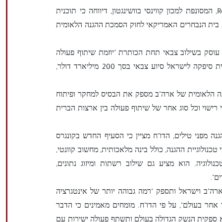
פלטפורמת העיתונות המקוונת Responsible Statecraft, המסונפת למכון קווינסי בוושינגטון, דיווחה כי תוכנית
 בית הנבחרים האמריקאי לחוק הסמכת ההגנה הלאומית
ההגנה הלאומית עוסק בשילוב צבאי תחת הכותרת "יוזמת שיתוף פעולה
טכנולוגי הגנה בין ארה"ב לישראל", וציין כי ארצות הברית סיפקה לישראל סיוע צבאי בסך 200 מיליארד דולר,
יף 224 בחוק הסמכת ההגנה הלאומית של ארה"ב מספק את הבסיס למחקר ופיתוח
רישוי וכל סוג אחר של שיתוף פעולה בין ארצות הברית
 מפני טילים, הדו"ח מציין כי הסעיף החדש בקונגרס
נולוגיית ההגנה, כולל בינה מלאכותית, מחשוב קוונטי,
כנולוגיה. הוא מציע גם שילוב רשתות ומיזוג נתונים,
ם".
ה"ב וישראל ותספק "רמה גבוהה יותר של אינטגרציה
חר בעולם", על פי הדו"ח. מומחים מאמינים כי הדבר
 ספקית הנשק הגדולה בעולם ותשתף פעולה ישירות עם