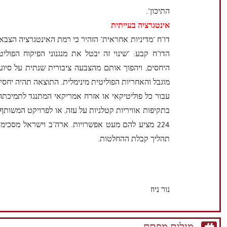
התיכון".
אינטגרציה בעייתית
דו"ח "מדיניות אחראית" הזהיר כי רמת האינטגרציה הצבאית
הדו"ח קבע: "שינוי זה יבטל את מנגנוני הפיקוח הפולי
היחסים, ויהפוך אותם מהצבעה ציבורית שנתית על סיוע כ
מוגבל והאחריות הפוליטית מינימלית. התוצאה תהיה יחסי 
עבור כל פוליטיקאי או אזרח אמריקאי המתנגד לתמיכת
בתקיפות אוויריות קטלניות על עזה, או לפרויקט המשות
224 מציע להם מעט אפשרויות. ארה"ב וישראל מסכי
תהליך קבלת ההחלטות.
נור ניוז