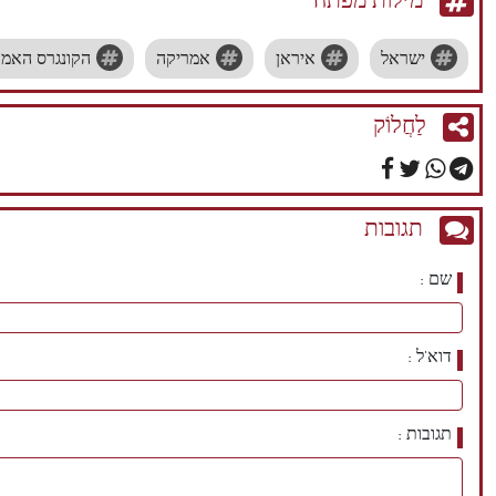
מילות מפתח
ישראל
איראן
אמריקה
הקונגרס האמר
לַחֲלוֹק
תגובות
שם
דוא'ל
תגובות