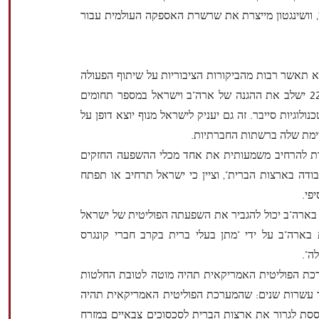
 וושינגטון מייצרת את שרשרת האספקה ​​העולמית עבור
 תאשר רבות מהביקורות הציבוריות על שיתוף הפעולה
בין ארה"ב לישראל. הדו"ח מציין כי, אם יחוקק, סעיף 224 ישלב את ההגנה של ארה"ב וישראל במספר תחומים
נולוגיות סייבר. זה גם יעניק לישראל מנוף יוצא דופן על
ימת שלה ברשתות החברתיות.
מנות להרחיב משמעותית את אחד מכלי ההשפעה החזקים
דה בארצות הברית", וציין כי ישראל תרחיב או תפתח
פי.
 בארה"ב יכול להגביר את השפעתה הפוליטית של ישראל
ארה"ב על ידי "מתן בעלי ברית בקרב חברי קונגרס
ה".
ערכת הפוליטית האמריקאית תהיה מוטה לטובת החלטות
 עשרות שנים: שהמערכת הפוליטית האמריקאית תהיה
סת לגרור את ארצות הברית לסכסוכים צבאיים במזרח