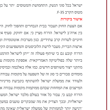
ישראל בכל סוגי הנשק, התחמושת והמטוסים. יתר על כן,
מטוס הקרב F-35.
אישור ביקורות
אם הצעת החוק תעבור בבית הנבחרים ותהפוך לחוק, היא
חיוניים לשדות קרב עתידיים, כגון מערכות אוטונומיות וטכ
ארצות הברית, מעבר לרשת הלוביסטים והמשפיענים הקי
הדו"ח קובע גם כי שיתוף פעולה זה "ייתן לישראל הזד
ביותר שלה בפוליטיקה האמריקאית: אספקת מקומות עבו
מתקני ייצור משותפים חדשים, כמו אלה באלבמה ובמיסיסי
מומחים סבורים כי סוג זה של השפעה על מקומות עבודה
ולעודד את ממשלת ישראל להשתתף בקביעת מדיניות ב
המייצגים את המחוזות שבהם ממוקמות מקומות עבודה אל
הדו"ח קבע כי, עבור כל אזור בעולם מלבד ישראל, המ
ישראליות, ובכך הצדיק את מה שמבקרים טוענים במשך
"רגישה יותר לגחמותיה של ממשלה ישראלית שאינה מהס