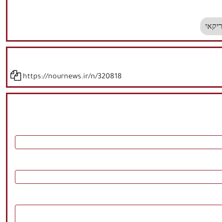
יקאי
https://nournews.ir/n/320818