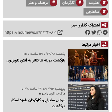
هنرمند
کارگردان
فرهنگ و هنر
ساعتچی
اشتراک گذاری خبر
https://nournews.ir/n/320801
اخبار مرتبط
یکشنبه 1405/04/28 ساعت 10:05
بازگشت دوبله تله‌تئاتر به آنتن تلویزیون
پنج‌شنبه 1405/03/14 ساعت 17:38
مرگ در آغوش اندوه؛
مرجان ساتراپی، کارگردان نامزد اسکار
درگذشت