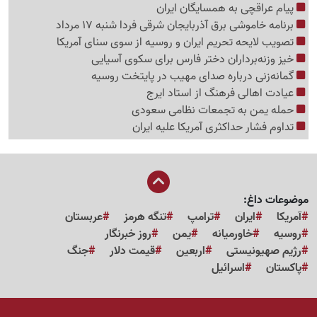
پیام عراقچی به همسایگان ایران
برنامه خاموشی برق آذربایجان شرقی فردا شنبه 17 مرداد
تصویب لایحه تحریم ایران و روسیه از سوی سنای آمریکا
خیز وزنه‌برداران دختر فارس برای سکوی آسیایی
گمانه‌زنی درباره صدای مهیب در پایتخت روسیه
عیادت اهالی فرهنگ از استاد ایرج
حمله یمن به تجمعات نظامی سعودی
تداوم فشار حداکثری آمریکا علیه ایران
موضوعات داغ:
آمریکا
ایران
ترامپ
تنگه هرمز
عربستان
روسیه
خاورمیانه
یمن
روز خبرنگار
رژیم صهیونیستی
اربعین
قیمت دلار
جنگ
پاکستان
اسرائیل