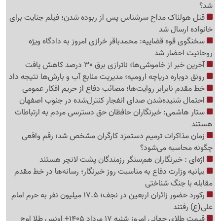
شد؟
قتل هولناک مداح سرشناس پس از ربوده شدن؛ فیلم جنایت برای
خانواده ارسال شد
سخنگوی قوه قضاییه: محمدباقر خرازی امروز به دادگاه ویژه
روحانیت احضار شد
آخرین خبر از خاموشی‌ها؛ ناترازی برق 30 درصد کاهش یافت
رونق دوباره دریاچه ارومیه؛ مدیریت منابع آب و بارش‌ها نتیجه داد
خط مقدم نابرابر روایت‌ها؛ مصائب دفاع از حریم افکار عمومی
احتمال شنیده‌شدن صدای انفجار کنترل‌شده در جنوب اصفهان
ستار هاشمی: خبرنگاران حافظان حق دسترسی مردم به ارتباطات
هستند
زمان مذاکرات ترمیم دستمزد کارگران مشخص شد؛ رقم واقعی
چگونه محاسبه می‌شود؟
اژه‌ای : خبرنگاران هم‌سنگر رزمندگان پشت لانچر هستند
بیانیه وزارت دفاع به مناسبت روز خبرنگار؛ رسانه‌ها در خط مقدم
مقابله با جنگ شناختی
رکورد حضور زائران اربعین در نجف؛ 17.5 میلیون نفر به حرم امام
علی(ع) رفتند
قیمت طلای جهانی امروز شنبه 17 مرداد 1405+ اونس طلا اوج