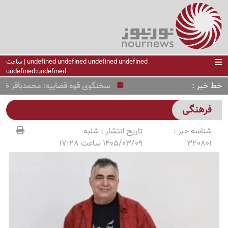
undefined undefined undefined undefined | ساعت
undefined:undefined
خط خبر
سخنگوی قوه قضاییه: محمدباقر خرازی ام
فرهنگی
شناسه خبر :
تاریخ انتشار :
شنبه
320801
1405/03/09 ساعت 17:28