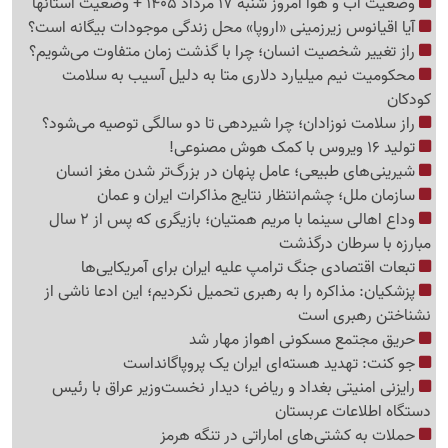
وضعیت آب و هوا امروز شنبه 17 مرداد 1405 + وضعیت استانها
آیا اقیانوس زیرزمینی «اروپا» محل زندگی موجودات بیگانه است؟
راز تغییر شخصیت انسان؛ چرا با گذشت زمان متفاوت می‌شویم؟
محکومیت نیم میلیارد دلاری متا به دلیل آسیب به سلامت
کودکان
راز سلامت نوزادان؛ چرا شیردهی تا دو سالگی توصیه می‌شود؟
تولید 16 ویروس با کمک هوش مصنوعی!
شیرینی‌های طبیعی؛ عامل پنهان در بزرگ‌تر شدن مغز انسان
سازمان ملل؛ چشم‌انتظار نتایج مذاکرات ایران و عمان
وداع اهالی سینما با مریم همتیان؛ بازیگری که پس از 2 سال
مبارزه با سرطان درگذشت
تبعات اقتصادی جنگ ترامپ علیه ایران برای آمریکایی‌ها
پزشکیان: مذاکره را به رهبری تحمیل نکردیم؛ این ادعا ناشی از
نشناختن رهبری است
حریق مجتمع مسکونی اهواز مهار شد
جو کنت: تهدید هسته‌ای ایران یک پروپاگانداست
رایزنی امنیتی بغداد و ریاض؛ دیدار نخست‌وزیر عراق با رئیس
دستگاه اطلاعات عربستان
حملات به کشتی‌های اماراتی در تنگه هرمز