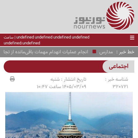
undefined undefined undefined undefined | ساعت
undefined:undefined
خط خبر
رزشی در مدارس
انجام عملیات انهدام مهمات باقی‌مانده از تجاوز
اجتماعی
شناسه خبر :
تاریخ انتشار :
شنبه
320721
1405/03/09 ساعت 10:47