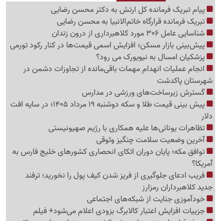
پیام تبریک فرمانده کل ارتش به دکتر محسن رضایی
تبریک فرمانده قرارگاه خاتم‌الانبیا به محسن رضایی
شناسایی عامل 306 مورد کلاهبرداری از درون زندان
پیش‌بینی بازار مسکن؛ افزایش اسمی قیمت‌ها در کنار رکود تورمی
پزشکیان امسال به نیویورک می رود؟
انجام عملیات انهدام مهمات باقی‌مانده از تجاوزات دشمن در
شهرستان پاکدشت
گسترش زیرساخت‌های ورزشی در مدارس
پیش بینی قیمت طلا و سکه دوشنبه 19 مرداد 1405؛ در سایه افت
دلار
تظاهرات یونانی‌ها علیه همکاری با رژیم صهیونیستی
آخرین وضعیت سلامت چنگیز وثوقی
توافق مکه؛ پایان دوران اتکای انحصاری کشورهای خلیج فارس به
آمریکا؟
فریب ادعای جلوگیری از فریز شدن کیف پول را نخورید؛ ترفند
جدید کلاهبرداران رمزارز
خودآموزی جنایت از شبکه‌های اجتماعی
جزییات افزایش اعتبار کالابرگ بزودی اعلام می‌شود+ فیلم