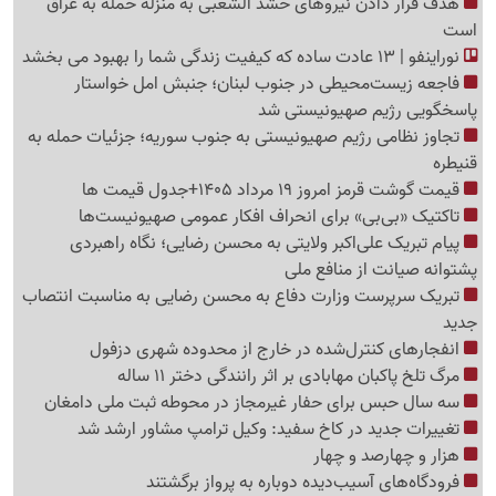
هدف قرار دادن نیروهای حشد الشعبی به منزله حمله به عراق
است
نوراینفو | 13 عادت ساده که کیفیت زندگی شما را بهبود می بخشد
فاجعه زیست‌محیطی در جنوب لبنان؛ جنبش امل خواستار
پاسخگویی رژیم صهیونیستی شد
تجاوز نظامی رژیم صهیونیستی به جنوب سوریه؛ جزئیات حمله به
قنیطره
قیمت گوشت قرمز امروز 19 مرداد 1405+جدول قیمت ها
تاکتیک «بی‌بی» برای انحراف افکار عمومی صهیونیست‌ها
پیام تبریک علی‌اکبر ولایتی به محسن رضایی؛ نگاه راهبردی
پشتوانه صیانت از منافع ملی
تبریک سرپرست وزارت دفاع به محسن رضایی به مناسبت انتصاب
جدید
انفجارهای کنترل‌شده در خارج از محدوده شهری دزفول
مرگ تلخ پاکبان مهابادی بر اثر رانندگی دختر 11 ساله
سه سال حبس برای حفار غیرمجاز در محوطه ثبت ملی دامغان
تغییرات جدید در کاخ سفید: وکیل ترامپ مشاور ارشد شد
هزار و چهارصد و چهار
فرودگاه‌های آسیب‌دیده دوباره به پرواز برگشتند