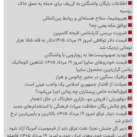
اطلاعات رایگان واشنگتن به کی‌یف برای حمله به عمق خاک
روسیه
هیروشیما، سلاح هسته‌ای و روابط بین‌المللی
توافق مکه یعنی چه؟
ضرورت بررسی کارشناسی لایحه کاسپین
قیمت دلار توافقی امروز 19 مرداد 1405؛دلار به قله 155 هزار
تومانی نزدیک شد
تهدید صهیونیست‌ها به رویارویی با واشنگتن
قیمت خودروهای سایپا امروز 19 مرداد 1405؛ شاهین اتوماتیک
پلاس گران‌ترین محصول سایپا
ترافیک سنگین در محور چالوس و هراز
صیانت از اقتدار جمهوری اسلامی یک واجب عینی است
فوق‌العاده خاص پرستاران چه زمانی اجرا می‌شود؟
دوفوریتی | فروش مو، بازاری خطرناک در حال انفجار
رفع چالش یگان حفاظت میراث فرهنگی با استخدام‌های جدید
قیمت دینار عراق امروز 19 مرداد 1405؛ بالاترین و پایین‌ترین نرخ
اعلام شد
دبیر کل جنبش نجبا: نفت عراق باید از قیمومیت آمریکا آزاد شود
آخرین قیمت خودروهای ایران خودرو امروز 19 مرداد 1405؛ فاصله