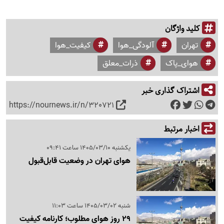
کلید واژگان
تهران
آلودگی_هوا
کیفیت_هوا
هوای_پاک
ذرات_معلق
اشتراک گذاری خبر
https://nournews.ir/n/320721
اخبار مرتبط
یکشنبه 1405/03/10 ساعت 09:41
هوای تهران در وضعیت قابل‌قبول
شنبه 1405/03/02 ساعت 11:03
29 روز هوای مطلوب؛ کارنامه کیفیت