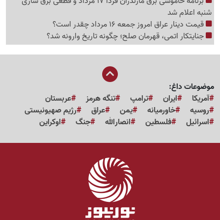
برنامه خاموشی برق مازندران فردا 17 مرداد و قطعی برق ساری
شنبه اعلام شد
قیمت دینار عراق امروز جمعه 16 مرداد چقدر است؟
جنایتکار اتمی، قهرمان صلح؛ چگونه تاریخ وارونه شد؟
موضوعات داغ:
آمریکا
ایران
ترامپ
تنگه هرمز
عربستان
روسیه
خاورمیانه
یمن
عراق
رژیم صهیونیستی
اسرائیل
فلسطین
انصارالله
جنگ
اوکراین