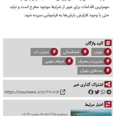
مهم‌ترین اقدامات برای عبور از شرایط موجود مطرح است و نباید
حتی با وجود افزایش بارش‌ها به فراموشی سپرده شود.
کلید واژگان
تهران
خشکسالی
بحران_آب
مدیریت_مصرف
صرفه_جویی
سدهای_تهران
اشتراک گذاری خبر
https://nournews.ir/n/320714
اخبار مرتبط
سه‌شنبه 1405/02/15 ساعت 07:29