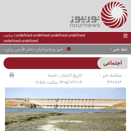
undefined undefined undefined undefined | ساعت
undefined:undefined
خط خبر
خیز وزنه‌برداران دختر فارس برای سکوی
اجتماعی
شناسه خبر :
تاریخ انتشار :
شنبه
320714
1405/03/09 ساعت 11:55