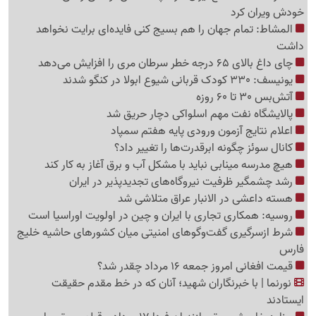
خودش ویران کرد
المشاط: تمام جهان را هم بسیج کنی فایده‌ای برایت نخواهد
داشت
چای داغ بالای 65 درجه خطر سرطان مری را افزایش می‌دهد
یونیسف: 330 کودک قربانی شیوع ابولا در کنگو شدند
آتش‌بس 30 تا 60 روزه
پالایشگاه نفت مهم اسلواکی دچار حریق شد
اعلام نتایج آزمون ورودی پایه هفتم سمپاد
کانال سوئز چگونه ابرقدرت‌ها را تغییر داد؟
هیچ مدرسه مینابی نباید با مشکل آب و برق آغاز به کار کند
رشد چشمگیر ظرفیت نیروگاه‌های تجدیدپذیر در ایران
هسته داعشی در الانبار عراق متلاشی شد
روسیه: همکاری تجاری با ایران و چین در اولویت اوراسیا است
شرط ازسرگیری گفت‌وگوهای امنیتی میان کشورهای حاشیه خلیج
فارس
قیمت افغانی امروز جمعه 16 مرداد چقدر شد؟
نورنما | با خبرنگاران شهید؛ آنان که در خط مقدم حقیقت
ایستادند