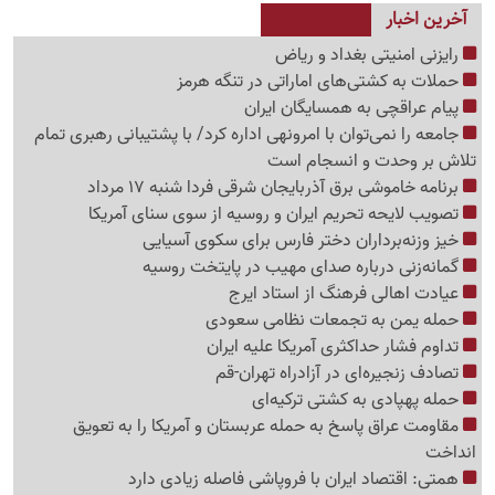
آخرین اخبار
رایزنی امنیتی بغداد و ریاض
حملات به کشتی‌های اماراتی در تنگه هرمز
پیام عراقچی به همسایگان ایران
جامعه را نمی‌توان با امرونهی اداره کرد/ با پشتیبانی رهبری تمام
تلاش بر وحدت و انسجام است
برنامه خاموشی برق آذربایجان شرقی فردا شنبه 17 مرداد
تصویب لایحه تحریم ایران و روسیه از سوی سنای آمریکا
خیز وزنه‌برداران دختر فارس برای سکوی آسیایی
گمانه‌زنی درباره صدای مهیب در پایتخت روسیه
عیادت اهالی فرهنگ از استاد ایرج
حمله یمن به تجمعات نظامی سعودی
تداوم فشار حداکثری آمریکا علیه ایران
تصادف زنجیره‌ای در آزادراه تهران-قم
حمله پهپادی به کشتی ترکیه‌ای
مقاومت عراق پاسخ به حمله عربستان و آمریکا را به تعویق
انداخت
همتی: اقتصاد ایران با فروپاشی فاصله زیادی دارد