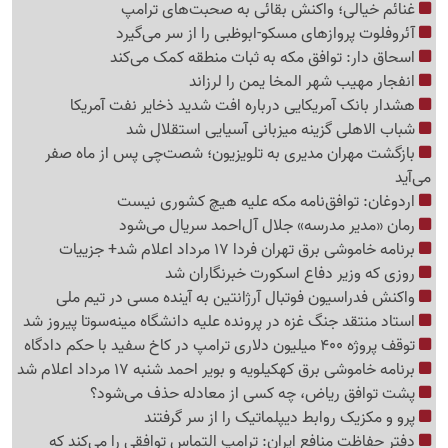
غنائم خیالی؛ واکنش بقائی به صحبت‌های ترامپ
آئروفلوت پروازهای مسکو-ابوظبی را از سر می‌گیرد
اسحاق دار: توافق مکه به ثبات منطقه کمک می‌کند
انفجار مهیب شهر المخا یمن را لرزاند
هشدار بانک آمریکایی درباره افت شدید ذخایر نفت آمریکا
شباب الاهلی گزینه میزبانی آسیایی استقلال شد
بازگشت مهران مدیری به تلویزیون؛ شصت‌چی پس از ماه صفر
می‌آید
اردوغان: توافق‌نامه مکه علیه هیچ کشوری نیست
رمان «مدیر مدرسه» جلال آل‌احمد سریال می‌شود
برنامه خاموشی برق تهران فردا 17 مرداد اعلام شد+ جزییات
روزی که وزیر دفاع اسکورت خبرنگاران شد
واکنش فدراسیون فوتبال آرژانتین به آینده مسی در تیم ملی
استاد منتقد جنگ غزه در پرونده علیه دانشگاه مینه‌سوتا پیروز شد
توقف پروژه 400 میلیون دلاری ترامپ در کاخ سفید با حکم دادگاه
برنامه خاموشی برق کهکیلویه و بویر احمد شنبه 17 مرداد اعلام شد
پشت توافق ریاض، چه کسی از معادله حذف می‌شود؟
پرو و مکزیک روابط دیپلماتیک را از سر گرفتند
دفتر حفاظت منافع ایران: ترامپ التماس توافقی را می‌کند که