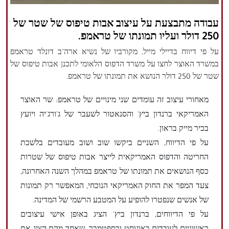
הזכויות שמורות נור ניוז
עבודה מתבצעת על עיצוב אבות טיפוס של שטר של
250 דולר ועליו תמונתו של טראמפ.
על פי דיווח בדיילי מייל, מקורביו של נשיא ארה"ב דונלד טראמפ
במשרד האוצר לחצו על משרד הדפוס הלאומי לתכנן אבות טיפוס של
שטר של 250 דולר הנושא את תמונתו של טראמפ.
מאחורי עיצוב זה עומדים שני מינויים של טראמפ: שר האוצר
האמריקאי ברנדון ביץ' והסנאטור לשעבר של ג'ורג'יה ויועץ
בכיר מייק בראון.
על פי הדיווח, השניים ביקשו שוב ושוב מעובדים בלשכת
החריטה והדפוס האמריקאית לייצר אבות טיפוס של שטרות
כסף הנושאים את תמונתו של טראמפ במהלך השנה האחרונה,
צעד המפר את החוק האמריקאי הנוכחי, המאפשר רק תמונות
של אנשים שנפטרו להופיע על המטבע הרשמי של המדינה.
על פי הדיווחים, ברנדון ביץ' הציג באופן אישי עיצובים