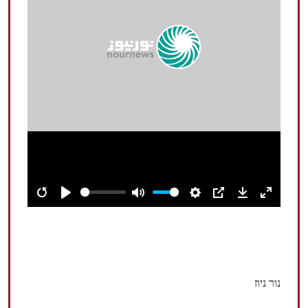
Restart
Play
Mute
Settings
PIP
Download
Enter
fullscree
נור ניוז