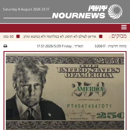
Saturday 8 August 2026 23:17
מבזקים :
איראן לעולם לא תיסוג; לא במלחמה ולא במשא ומתן.
30 בספטמבר הוא המועד האחרון לנסיגת כוחות הקואליציה מעיראק.
דף הבית
|
צור קשר
|
אודות
מזהה חדשות :
320617
תאריך :
‫‫Friday‬‬ 2026/5/29 17:51
חדשות
תרבות וחברה
כלכלה
פוליטיקה
מולטימדיה
|
فارسي
|
English
|
العربيه
|
|
עברית
|
中文
|
русский
|