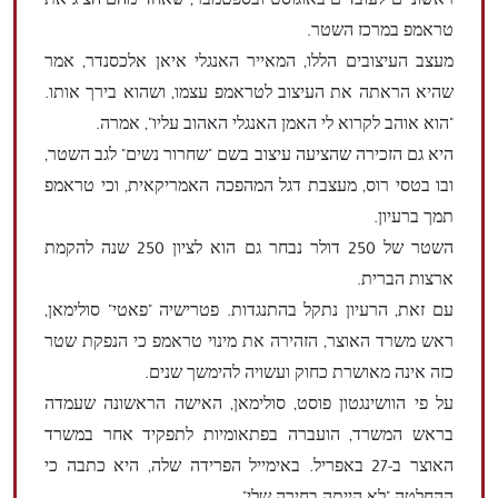
ראשוניים לעובדים באוגוסט ובספטמבר, שאחד מהם הציג את
טראמפ במרכז השטר.
מעצב העיצובים הללו, המאייר האנגלי איאן אלכסנדר, אמר
שהיא הראתה את העיצוב לטראמפ עצמו, ושהוא בירך אותו.
"הוא אוהב לקרוא לי האמן האנגלי האהוב עליו", אמרה.
היא גם הזכירה שהציעה עיצוב בשם "שחרור נשים" לגב השטר,
ובו בטסי רוס, מעצבת דגל המהפכה האמריקאית, וכי טראמפ
תמך ברעיון.
השטר של 250 דולר נבחר גם הוא לציון 250 שנה להקמת
ארצות הברית.
עם זאת, הרעיון נתקל בהתנגדות. פטרישיה "פאטי" סולימאן,
ראש משרד האוצר, הזהירה את מינוי טראמפ כי הנפקת שטר
כזה אינה מאושרת כחוק ועשויה להימשך שנים.
על פי הוושינגטון פוסט, סולימאן, האישה הראשונה שעמדה
בראש המשרד, הועברה בפתאומיות לתפקיד אחר במשרד
האוצר ב-27 באפריל. באימייל הפרידה שלה, היא כתבה כי