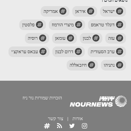
נושאים חמים :
ישראל
איראן
אמריקה
דונלד טראמפ
מיצרי הורמוז
פלסטין
עזה
לבנון
עומאן
רוסיה
ערב הסעודית
דרום לבנון
עבאס עראקצ'י
נתניהו
חיזבאללה
הזכויות שמורות נור ניוז
אודות
|
צור קשר