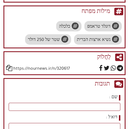
מילות מפתח
דונלד טראמפ
כלכלה
נשיא ארצות הברית
שטר של 250 דולר
לַחֲלוֹק
https://nournews.ir/n/320617
תגובות
שם
דוא'ל