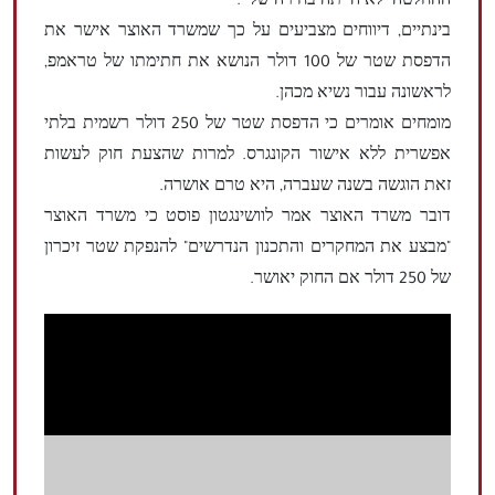
ההחלטה "לא הייתה בחירה שלי".
בינתיים, דיווחים מצביעים על כך שמשרד האוצר אישר את
הדפסת שטר של 100 דולר הנושא את חתימתו של טראמפ,
לראשונה עבור נשיא מכהן.
מומחים אומרים כי הדפסת שטר של 250 דולר רשמית בלתי
אפשרית ללא אישור הקונגרס. למרות שהצעת חוק לעשות
זאת הוגשה בשנה שעברה, היא טרם אושרה.
דובר משרד האוצר אמר לוושינגטון פוסט כי משרד האוצר
"מבצע את המחקרים והתכנון הנדרשים" להנפקת שטר זיכרון
של 250 דולר אם החוק יאושר.