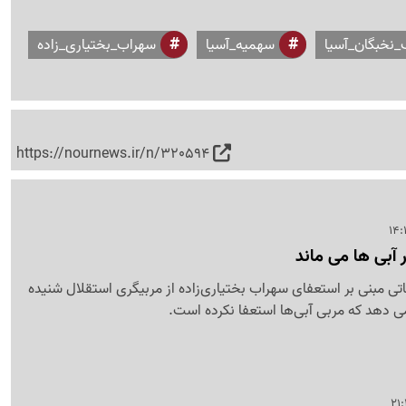
_نخبگان_آسیا
سهمیه_آسیا
سهراب_بختیاری_زاده
https://nournews.ir/n/320594
ر آبی ها می ماند
ی مبنی بر استعفای سهراب بختیاری‌زاده از مربیگری استقلال شنیده
می دهد که مربی آبی‌ها استعفا نکرده است.