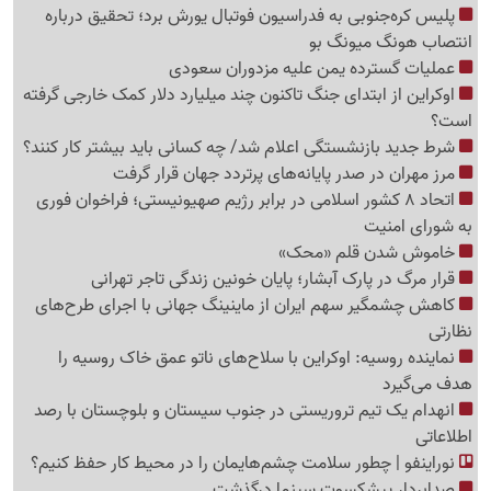
پلیس کره‌جنوبی به فدراسیون فوتبال یورش برد؛ تحقیق درباره
انتصاب هونگ میونگ بو
عملیات گسترده یمن علیه مزدوران سعودی
اوکراین از ابتدای جنگ تاکنون چند میلیارد دلار کمک خارجی گرفته
است؟
شرط جدید بازنشستگی اعلام شد/ چه کسانی باید بیشتر کار کنند؟
مرز مهران در صدر پایانه‌های پرتردد جهان قرار گرفت
اتحاد 8 کشور اسلامی در برابر رژیم صهیونیستی؛ فراخوان فوری
به شورای امنیت
خاموش شدن قلم «محک»
قرار مرگ در پارک آبشار؛ پایان خونین زندگی تاجر تهرانی
کاهش چشمگیر سهم ایران از ماینینگ جهانی با اجرای طرح‌های
نظارتی
نماینده روسیه: اوکراین با سلاح‌های ناتو عمق خاک روسیه را
هدف می‌گیرد
انهدام یک تیم تروریستی در جنوب سیستان و بلوچستان با رصد
اطلاعاتی
نوراینفو | چطور سلامت چشم‌هایمان را در محیط کار حفظ کنیم؟
صدابردار پیشکسوت سینما درگذشت