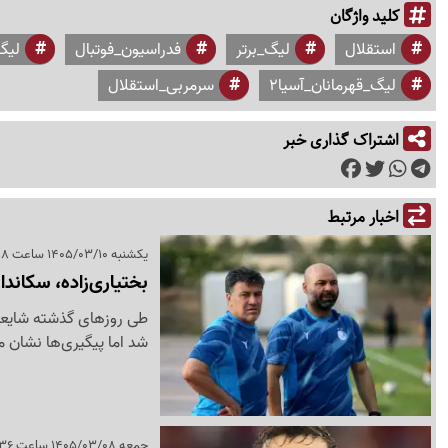
کلید واژگان
استقلال
لیگ_برتر
فدراسیون_فوتبال
لیگ
لیگ_قهرمانان_آسیا2
سرمربی_استقلال
اشتراک گذاری خبر
اخبار مرتبط
یکشنبه 1405/03/10 ساعت 14:18
بختیاری‌زاده، سکاندا
طی روزهای گذشته شایعات
شد اما پیگیری‌ها نشان 
جمعه 1405/03/08 ساعت 21:36