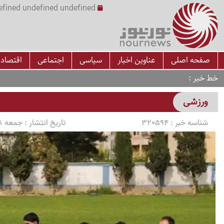
undefined undefined undefined undefined | س
صفحه اصلی
عناوین اخبار
سیاسی
اجتماعی
اقتصاد
خط خبر
ورزشی
شناسه خبر :
320594
تاریخ انتشار :
جمعه 1405/03/08 ساعت 16:09