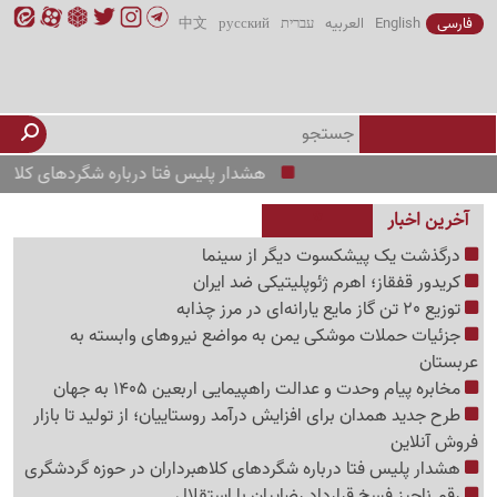
فارسی
English
العربیه
עברית
русский
中文
هشدار پلیس فتا درباره شگردهای کلاهبرداران د
آخرین اخبار
درگذشت یک پیشکسوت دیگر از سینما
کریدور قفقاز؛ اهرم ژئوپلیتیکی ضد ایران
توزیع 20 تن گاز مایع یارانه‌ای در مرز چذابه
جزئیات حملات موشکی یمن به مواضع نیروهای وابسته به
عربستان
مخابره پیام وحدت و عدالت راهپیمایی اربعین 1405 به جهان
طرح جدید همدان برای افزایش درآمد روستاییان؛ از تولید تا بازار
فروش آنلاین
هشدار پلیس فتا درباره شگردهای کلاهبرداران در حوزه گردشگری
رقم ناچیز فسخ قرارداد رضاییان با استقلال