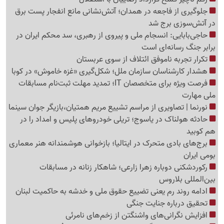
جلوگیری از فاجعه در همدان؛ آتش‌نشانی مانع انفجار پست برق
در آتش‌سوزی برج شد
حاجی‌بابایی: انسجام ملی و پیروی از رهبری، سد محکم ایران در
برابر جنگ رسانه‌ای است
تکرار تجربه ناموفق ائتلاف از سوی عربستان
هشدار کارشناسان سازمان ملل؛ شکل‌گیری «غزه‌ خاموش» در کوبا
فرصت ویژه برای متخصصان IT؛ تمدید مهلت ثبت‌نام مسابقات
ملی مهارت
نورنما | تصاویری از مراسم تشییع مریم همتیان،بازیگر جوان سینما
حادثه هولناک در یاسوج؛ تریلی خودروهای پلیس و امداد را در
هم کوبید
برج‌های بادی متحرک در ایتالیا؛ بازخوانی هوشمندانه هنر معماری
بومی ایران
رکوردشکنی دوباره زهرا زارعی؛ شاهکار زنانه در مسابقات
بین‌المللی بلاروس
ادامه روند رم یعنی تضییع حقوق ملی و خدشه به حاکمیت لبنان
تحقیق درباره جنایت جنگی
افزایش نگرانی‌های واشنگتن از زخم‌های نامرئی