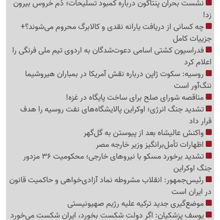
نشست بحران پنتاگون درباره کمبود تسلیحات؛ دُم خروس بیرون
زد!
چه کسانی از دریافت یارانه نقدی و کالابرگ محروم می‌شوند؟+
جزییات کامل
فدراسیون کشتی اسامی دعوت‌شدگان به اردوی تیم ملی فرنگی را
اعلام کرد
روسیه: سکوت ژاپن درباره نقش آمریکا در بمباران هیروشیما
ننگ‌آور است
مناقصه شورای صلح برای ساخت پایگاه در غزه!
تشدید جنگ انرژی؛ اوکراین پالایشگاه‌های نفت روسیه را هدف
قرار داد
واکنش عالیشاه بعد از پیوستن به گل‌گهر
اظهارات تأمل‌برانگیز وزیر خارجه مصر
تشدید برخورد مسکو با نیروهای خارجی؛ محکومیت 36 مزدور
جنگ اوکراین
رئیس‌جمهور: انقلاب مشروطه نماد آزادی‌خواهی و حاکمیت قانون
در ایران است
موضع‌گیری جدید ترکیه علیه رژیم صهیونیستی
یوسف پزشکیان: اگر دولت شکست بخورد، ایران شکست می‌خورد