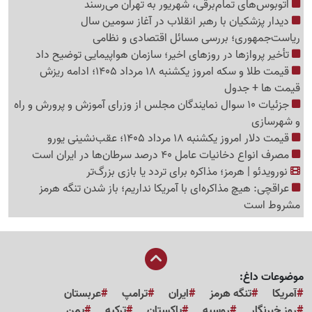
اتوبوس‌های تمام‌برقی، شهریور به تهران می‌رسند
دیدار پزشکیان با رهبر انقلاب در آغاز سومین سال
ریاست‌جمهوری؛ بررسی مسائل اقتصادی و نظامی
تأخیر پروازها در روزهای اخیر؛ سازمان هواپیمایی توضیح داد
قیمت طلا و سکه امروز یکشنبه 18 مرداد 1405؛ ادامه ریزش
قیمت ها + جدول
جزئیات 10 سوال نمایندگان مجلس از وزرای آموزش و پرورش و راه
و شهرسازی
قیمت دلار امروز یکشنبه 18 مرداد 1405؛ عقب‌نشینی یورو
مصرف انواع دخانیات عامل 40 درصد سرطان‌ها در ایران است
نورویدئو | هرمز؛ مذاکره برای تردد یا بازی بزرگ‌تر
عراقچی: هیچ مذاکره‌ای با آمریکا نداریم؛ باز شدن تنگه هرمز
مشروط است
موضوعات داغ:
آمریکا
تنگه هرمز
ایران
ترامپ
عربستان
روز خبرنگار
روسیه
پاکستان
ترکیه
یمن