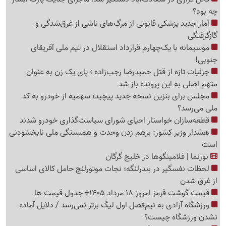
چه بود؟
آمار جدید پزشکی قانونی از مرگ‌های ناشی از غرق‌شدگی و
گازگرفتگی
موسیمانه با یک‌چهارم قرارداد استقلال در تیم ملی آفریقای
جنوبی!
جزئیات تازه از قتل حمیدرضا رجب‌زاده ؛ پای یک زن به عنوان
متهم اصلی به این پرونده باز شد
مجلس برای بنزین نسخه جدید پیچید؛ سهمیه از خودرو به کد
ملی می‌رسد؟
قطعه‌سازان خواستار احیای شورای سیاست‌گذاری خودرو شدند
هشدار وزیر کشور: برهم زدن وحدت و همبستگی ملی نابخشودنی
است
نورنما | فلامینگوها در خلیج گرگان
لحظات نفسگیر در بندرلنگه؛ نجات موتورلنج حامل کالای اساسی
از غرق شدن
قیمت گوشت قرمز امروز 18 مرداد 1405+ جدول قیمت ها
ورزشگاه آزادی به نیم‌فصل اول لیگ برتر نمی‌رسد / دلایل آماده
نشدن ورزشگاه چیست؟