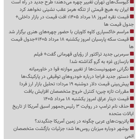
کیوسک‌های تهران تغییر چهره می‌دهند؛ طرح جدید در راه است
ایران به هیچ قیمتی از تنگه هرمز عقب نشینی نخواهد کرد
قیمت نقره امروز 18 مرداد 1405؛ افت قیمت در بازار داخلی+
جدول قیمت ها
مراسم خاکسپاری کاوه کاویان با حضور چهره‌های هنری برگزار شد
قیمت سکه پارسیان امروز یکشنبه 18 مرداد 1405+جدول قیمت
ها
سرمربی جدید تراکتور از رؤیای قهرمانی گفت+ فیلم
بازسازی غزه به گرو گذاشته شد!
نگرانی صهیونیست‌ها از تغییر موازنه قوا در خاورمیانه
دستور جدید فراجا درباره خودروهای توقیفی در پارکینگ‌ها
پیش‌بینی قیمت دلار دوشنبه 19 مرداد؛ تحلیل بازار ارز فردا
مقررات تازه چین؛ کنترل خروج متخصصان افزایش یافت
قیمت دینار عراق امروز یکشنبه 18 مرداد 1405
حذف نام ترامپ در روایت 3 رئیس‌جمهور اسبق آمریکا از تاریخ
ایالات متحده
پاتریوت‌های عربی چگونه در زمین آمریکا جنگیدند؟
بوشهر دوباره میزبان روس‌ها شد؛ جزئیات بازگشت متخصصان
اتمی