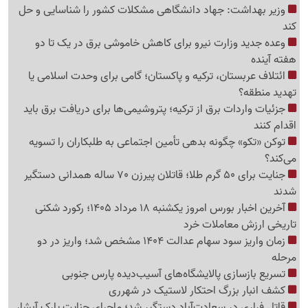
وزیر بهداشت: جهاد دانشگاهی مشکلات کشور را شناسایی و حل
کند
وعده جدید وزارت نیرو برای کاهش خاموشی برق در یک تا دو
هفته آینده
ائتلاف عربستان، ترکیه و پاکستان؛ گامی برای وحدت اسلامی یا
تهدید منطقه؟
جزئیات واردات برق از ترکیه؛ پتروشیمی‌ها برای دریافت برق باید
اقدام کنند
توکن «تکو» چگونه بدهی تأمین اجتماعی به طلبکاران را تسویه
می‌کند؟
جنایت برای 50 گرم طلا؛ قاتلان پیرزن 70 ساله همدانی دستگیر
شدند
آخرین اخبار بورس امروز یکشنبه 18 مرداد 1405؛ رکورد شکنی
تاریخی ارزش معاملات خرد
زمان واریز سود سهام عدالت 1404 مشخص شد؛ واریز در دو
مرحله
تسریع بازسازی پالایشگاه‌های آسیب‌دیده پارس جنوبی
کشف انبار بزرگ احتکار لاستیک در شهرری
قاتل فراری در سعادت‌آباد دستگیر شد؛ ماجرای جنایت پارک آبشار