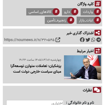
کلید واژگان
واردات
دارو
کالاهای_اساسی
ثبات_بازار
زنجیره_تأمین
اشتراک گذاری خبر
https://nournews.ir/n/320545
اخبار مرتبط
چهارشنبه 1405/03/06 ساعت 19:24
پزشکیان: تعاملات متوازن توسعه‌گرا
مبنای سیاست خارجی دولت است
نظرات
نام و نام خانوادگی