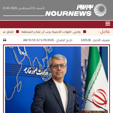
‫السبت‬ 8 أغسطس 2026 22:40
عاجل :
ولايتي: القوات الأجنبية يجب أن تغادر المنطقة
إتفاق مكة والم
الصفحة الرئيسية
|
التواصل معنا
|
من نحن
معرف الأخبار :
320528
تاريخ الإفراج :
5/29/2026 10:59:32 AM
عناوين الأخبار
الثقافة والمجتمع
اقتصاد
سياسة
الوسائط المتعددة
|
فارسي
|
English
|
العربيه
|
|
עברית
|
中文
|
русский
|