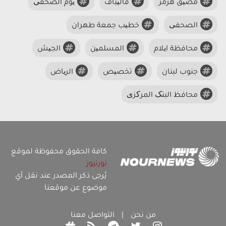
مضیق هرمز
قالیباف
یوم الصحفی
الصحفی
خطیب جمعة طهران
محافظة ایلام
المسلمین
الجیش
جنوب لبنان
تخصیص
الریاض
محافظ البنک المرکزی
كافة الحقوق محفوظة لموقع
نورنيوز
يُرجى ذكر المصدر عند نقل أي
موضوع عن موقعنا
من نحن
|
التواصل معنا