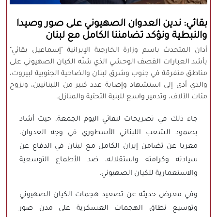
كافة الحقوق محفوظة لموقع نورنيوز
بقائي: ندين العدوان الصهيوني على صور وصيدا
يُرجى ذكر المصدر عند نقل أي موضوع عن
والنبطية ونؤكد تضامننا الكامل مع لبنان
موقعنا
أدان المتحدث باسم وزارة الخارجية الإيرانية "إسماعيل بقائي"
بأشد العبارات القصف الوحشي الذي شنّه الكيان الصهيوني على
مناطق متفرقة في جنوب وشرق لبنان والضاحية الجنوبية لبيروت،
والذي أدى إلى استشهاد وإصابة عدد كبير من اللبنانيين، ونزوح
مئات الآلاف، وتدمير واسع للبنية التحتية والمنازل.
جاء ذلك في تصريحات لبقائي اليوم الجمعة، حيث أشاد
بصمود الشعب اللبناني الأسطوري في وجه العدوان،
معربا عن تضامن إيران الكامل مع لبنان في الدفاع عن
سيادته وكرامته واستقلاله، ضد الأطماع التوسعية
والاستعمارية للكيان الصهيوني.
وفي معرض حديثه عن تصعيد هجمات الكيان الصهيوني
وتوسيع نطاق الهجمات العسكرية على مدن صور