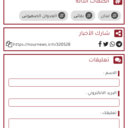
الكلمات الدالة
لبنان
بقائی
العدوان الصهیونی
شارك الأخبار
https://nournews.ir/n/320528
تعليقات
الاسم
البريد الالكتروني
تعليقك