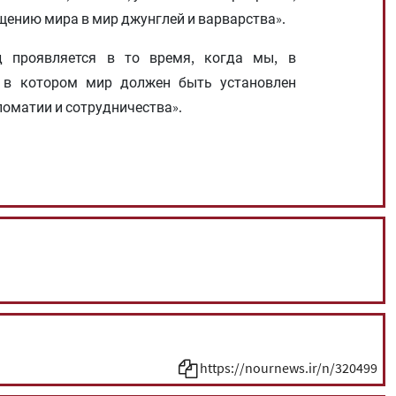
щению мира в мир джунглей и варварства».
д проявляется в то время, когда мы, в
 в котором мир должен быть установлен
ломатии и сотрудничества».
https://nournews.ir/n/320499