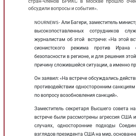
стран-членов БРИКС в Москве прошло очен
обсудили вопросы и события».
NOURNEWS- Али Багери, заместитель министр
высокопоставленных сотрудников слу
журналистам об этой встрече: «На этой вс
сионистского режима против Ирана об
безопасности в регионе, и для решения эт
причину сложившейся ситуации, а именно пр
Он заявил: «На встрече обсуждались действи
противодействии односторонним санкциям 
по вопросу возобновления санкций».
Заместитель секретаря Высшего совета на
встрече были рассмотрены агрессия США и
случаях, односторонние подходы Соеди
взглядов президента США на мир, основанный