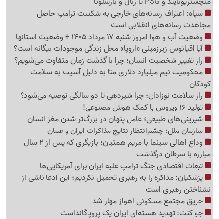
منچستریونایتد و PSG تا رئال و بارسلونا
سپاه: اعتراف رسانه‌های خارجی به شکست ترامپ حاصل
مجاهدت رسانه‌های انقلابی است
وضعیت آب و هوا امروز شنبه 17 مرداد 1405 + وضعیت استانها
آیا اقیانوس زیرزمینی «اروپا» محل زندگی موجودات بیگانه است؟
راز تغییر شخصیت انسان؛ چرا با گذشت زمان متفاوت می‌شویم؟
محکومیت نیم میلیارد دلاری متا به دلیل آسیب به سلامت
کودکان
راز سلامت نوزادان؛ چرا شیردهی تا دو سالگی توصیه می‌شود؟
تولید 16 ویروس با کمک هوش مصنوعی!
شیرینی‌های طبیعی؛ عامل پنهان در بزرگ‌تر شدن مغز انسان
سازمان ملل؛ چشم‌انتظار نتایج مذاکرات ایران و عمان
وداع اهالی سینما با مریم همتیان؛ بازیگری که پس از 2 سال
مبارزه با سرطان درگذشت
تبعات اقتصادی جنگ ترامپ علیه ایران برای آمریکایی‌ها
پزشکیان: مذاکره را به رهبری تحمیل نکردیم؛ این ادعا ناشی از
نشناختن رهبری است
حریق مجتمع مسکونی اهواز مهار شد
جو کنت: تهدید هسته‌ای ایران یک پروپاگانداست