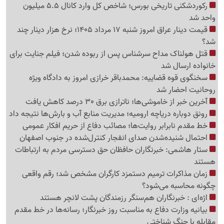
رکوردشکنی تاریخی بورس؛ شاخص کل وارد کانال 5.5 میلیون
واحد شد
قیمت دینار عراق امروز شنبه 17 مرداد 1405؛ نرخ هزار دینار چند
شد؟
قتل هولناک مداح سرشناس پس از ربوده شدن؛ فیلم جنایت برای
خانواده ارسال شد
سخنگوی قوه قضاییه: محمدباقر خرازی امروز به دادگاه ویژه
روحانیت احضار شد
آخرین خبر از خاموشی‌ها؛ ناترازی برق 30 درصد کاهش یافت
رونق دوباره دریاچه ارومیه؛ مدیریت منابع آب و بارش‌ها نتیجه داد
خط مقدم نابرابر روایت‌ها؛ مصائب دفاع از حریم افکار عمومی
احتمال شنیده‌شدن صدای انفجار کنترل‌شده در جنوب اصفهان
ستار هاشمی: خبرنگاران حافظان حق دسترسی مردم به ارتباطات
هستند
زمان مذاکرات ترمیم دستمزد کارگران مشخص شد؛ رقم واقعی
چگونه محاسبه می‌شود؟
اژه‌ای : خبرنگاران هم‌سنگر رزمندگان پشت لانچر هستند
بیانیه وزارت دفاع به مناسبت روز خبرنگار؛ رسانه‌ها در خط مقدم
مقابله با جنگ شناختی