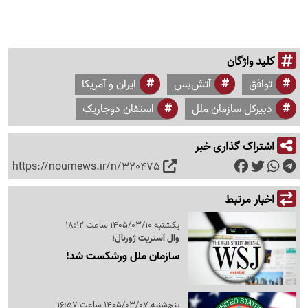
کلید واژگان
توافق
آتش‌بس
ایران و آمریکا
دبیرکل سازمان ملل
استفان دوجاریک
اشتراک گذاری خبر
https://nournews.ir/n/320475
اخبار مرتبط
یکشنبه 1405/03/10 ساعت 18:12
وال استریت ژورنال؛
سازمان ملل ورشکست شد!
پنج‌شنبه 1405/03/07 ساعت 16:57