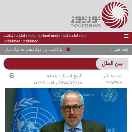
undefined undefined undefined undefined | ساعت
undefined:undefined
خط خبر
بازگشت یار دوازدهم به لیگ برتر
ز
بین الملل
شناسه خبر :
تاریخ انتشار :
جمعه
320475
1405/03/08 ساعت 00:32