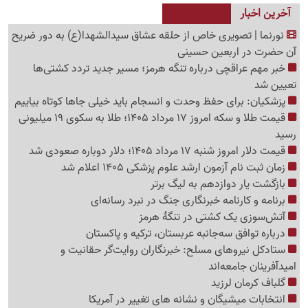
آخرین اخبار
نورنما | تصویری خاص از حلقه عشاق سیدالشهدا(ع) به دور ضریح
آن حضرت در اربعین حسینی
خبر مهم عراقچی درباره تنگه هرمز؛ مسیر جدید تردد کشتی‌ها
تعیین شد
پزشکیان: برای حفظ وحدت و انسجام باید خیلی جاها کوتاه بیاییم
قیمت طلا و سکه امروز 17 مرداد 1405؛ طلا به سکوی 19 میلیونی
رسید
قیمت دلار امروز شنبه 17 مرداد 1405؛ دلار دوباره صعودی شد
زمان ثبت نام آزمون ارشد علوم پزشکی 1405 اعلام شد
بازگشت یار دوازدهم به لیگ برتر
برنامه و کارنامه خبرنگاری جنگ در نبرد رسانه‌ای
آتش‌سوزی یک کشتی در تنگهٔ هرمز
درباره توافق سه‌جانبه عربستان، ترکیه و پاکستان
ستادکل نیروهای مسلح: خبرنگاران روایت‌گر حقانیت و
امیدآفرینان جامعه‌اند
گلباف کرمان لرزید
انتخابات میشیگان و نشانه های تغییر در آمریکا