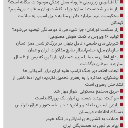
آیا اقیانوس زیرزمینی «اروپا» محل زندگی موجودات بیگانه است؟
راز تغییر شخصیت انسان؛ چرا با گذشت زمان متفاوت می‌شویم؟
محکومیت نیم میلیارد دلاری متا به دلیل آسیب به سلامت
کودکان
راز سلامت نوزادان؛ چرا شیردهی تا دو سالگی توصیه می‌شود؟
تولید 16 ویروس با کمک هوش مصنوعی!
شیرینی‌های طبیعی؛ عامل پنهان در بزرگ‌تر شدن مغز انسان
سازمان ملل؛ چشم‌انتظار نتایج مذاکرات ایران و عمان
وداع اهالی سینما با مریم همتیان؛ بازیگری که پس از 2 سال
مبارزه با سرطان درگذشت
تبعات اقتصادی جنگ ترامپ علیه ایران برای آمریکایی‌ها
پزشکیان: مذاکره را به رهبری تحمیل نکردیم؛ این ادعا ناشی از
نشناختن رهبری است
حریق مجتمع مسکونی اهواز مهار شد
جو کنت: تهدید هسته‌ای ایران یک پروپاگانداست
رایزنی امنیتی بغداد و ریاض؛ دیدار نخست‌وزیر عراق با رئیس
دستگاه اطلاعات عربستان
حملات به کشتی‌های اماراتی در تنگه هرمز
پیام عراقچی به همسایگان ایران