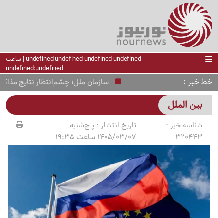
undefined undefined undefined undefined | ساعت
undefined:undefined
خط خبر
سازمان ملل؛ چشم‌انتظار نتایج مذاکرات ای
بین الملل
شناسه خبر :
تاریخ انتشار :
پنج‌شنبه
320443
1405/03/07 ساعت 19:35