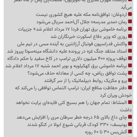
می‌آید
اردوغان: توافق‌نامه مکه علیه هیچ کشوری نیست
رمان «مدیر مدرسه» جلال آل‌احمد سریال می‌شود
برنامه خاموشی برق تهران فردا 17 مرداد اعلام شد+ جزییات
روزی که وزیر دفاع اسکورت خبرنگاران شد
واکنش فدراسیون فوتبال آرژانتین به آینده مسی در تیم ملی
استاد منتقد جنگ غزه در پرونده علیه دانشگاه مینه‌سوتا پیروز شد
توقف پروژه 400 میلیون دلاری ترامپ در کاخ سفید با حکم دادگاه
برنامه خاموشی برق کهکیلویه و بویر احمد شنبه 17 مرداد اعلام شد
پشت توافق ریاض، چه کسی از معادله حذف می‌شود؟
پرو و مکزیک روابط دیپلماتیک را از سر گرفتند
دفتر حفاظت منافع ایران: ترامپ التماس توافقی را می‌کند که
خودش ویران کرد
المشاط: تمام جهان را هم بسیج کنی فایده‌ای برایت نخواهد
داشت
چای داغ بالای 65 درجه خطر سرطان مری را افزایش می‌دهد
یونیسف: 330 کودک قربانی شیوع ابولا در کنگو شدند
آتش‌بس 30 تا 60 روزه