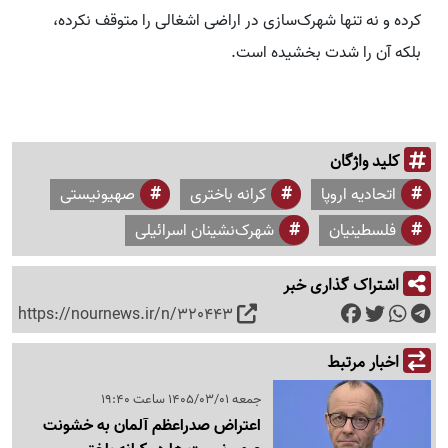
کرده و نه تنها شهرک‌سازی در اراضی اشغالی را متوقف نکرده،
بلکه آن را شدت بخشیده است.
کلید واژگان
اتحادیه اروپا
کرانه باختری
صهیونیستی
فلسطینیان
شهرک‌نشینان اسرائیلی
اشتراک گذاری خبر
https://nournews.ir/n/320443
اخبار مرتبط
جمعه 1405/03/01 ساعت 19:40
اعتراض صدراعظم آلمان به خشونت