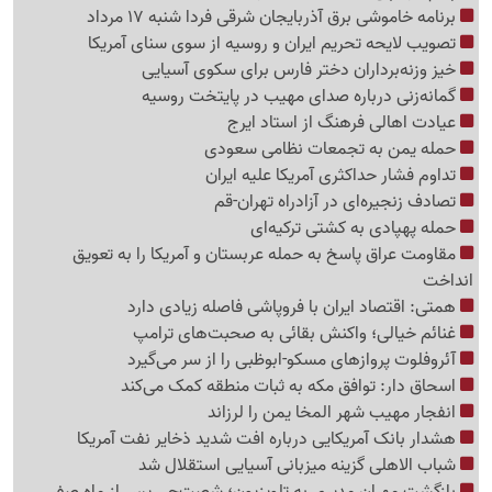
برنامه خاموشی برق آذربایجان شرقی فردا شنبه 17 مرداد
تصویب لایحه تحریم ایران و روسیه از سوی سنای آمریکا
خیز وزنه‌برداران دختر فارس برای سکوی آسیایی
گمانه‌زنی درباره صدای مهیب در پایتخت روسیه
عیادت اهالی فرهنگ از استاد ایرج
حمله یمن به تجمعات نظامی سعودی
تداوم فشار حداکثری آمریکا علیه ایران
تصادف زنجیره‌ای در آزادراه تهران-قم
حمله پهپادی به کشتی ترکیه‌ای
مقاومت عراق پاسخ به حمله عربستان و آمریکا را به تعویق
انداخت
همتی: اقتصاد ایران با فروپاشی فاصله زیادی دارد
غنائم خیالی؛ واکنش بقائی به صحبت‌های ترامپ
آئروفلوت پروازهای مسکو-ابوظبی را از سر می‌گیرد
اسحاق دار: توافق مکه به ثبات منطقه کمک می‌کند
انفجار مهیب شهر المخا یمن را لرزاند
هشدار بانک آمریکایی درباره افت شدید ذخایر نفت آمریکا
شباب الاهلی گزینه میزبانی آسیایی استقلال شد
بازگشت مهران مدیری به تلویزیون؛ شصت‌چی پس از ماه صفر