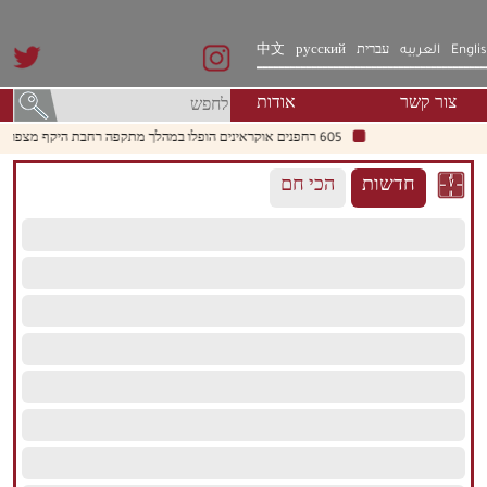
Engli
العربيه
עברית
русский
中文
צור קשר
אודות
605 רחפנים אוקראינים הופלו במהלך מתקפה רחבת היקף מצפון למוסקבה
חדשות
הכי חם