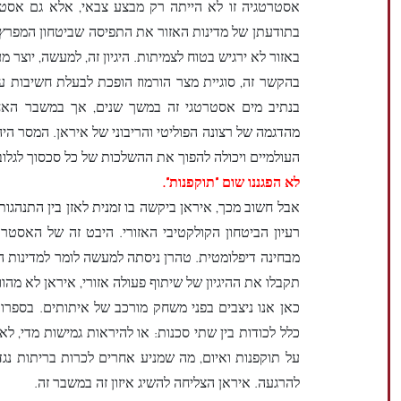
אסטרטגיה זו לא הייתה רק מבצע צבאי, אלא גם אסטרטג
בתודעתן של מדינות האזור את התפיסה שביטחון המפרץ הפ
באזור לא ירגיש בטוח לצמיתות. היגיון זה, למעשה, יוצר מע
בהקשר זה, סוגיית מצר הורמוז הופכת לבעלת חשיבות על
בנתיב מים אסטרטגי זה במשך שנים, אך במשבר האחרו
מהדגמה של רצונה הפוליטי והריבוני של איראן. המסר היה
העולמיים ויכולה להפוך את ההשלכות של כל סכסוך לגלוב
לא הפגננו שום "תוקפנות".
אבל חשוב מכך, איראן ביקשה בו זמנית לאזן בין התנהגות ת
רעיון הביטחון הקולקטיבי האזורי. היבט זה של האסטרט
מבחינה דיפלומטית. טהרן ניסתה למעשה לומר למדינות הא
תקבלו את ההיגיון של שיתוף פעולה אזורי, איראן לא מהוו
כאן אנו ניצבים בפני משחק מורכב של איתותים. בספרות
כלל לכודות בין שתי סכנות: או להיראות גמישות מדי, לא
על תוקפנות ואיום, מה שמניע אחרים לכרות בריתות נגד
להרגעה. איראן הצליחה להשיג איזון זה במשבר זה.