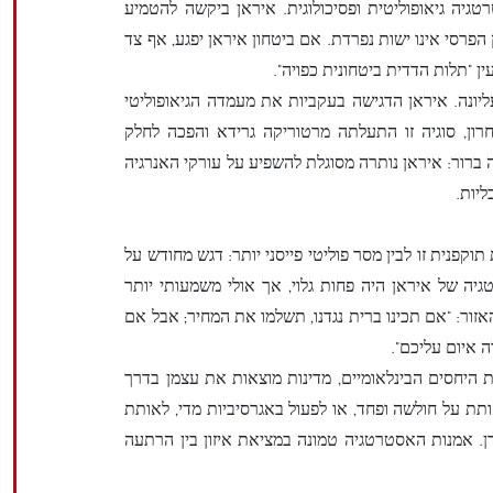
יה גיאופוליטית ופסיכולוגית. איראן ביקשה להטמיע
רסי אינו ישות נפרדת. אם ביטחון איראן יפגע, אף צד
ין "תלות הדדית ביטחונית כפויה".
יונה. איראן הדגישה בעקביות את מעמדה הגיאופוליטי
ן, סוגיה זו התעלתה מרטוריקה גרידא והפכה לחלק
 ברור: איראן נותרה מסוגלת להשפיע על עורקי האנרגיה
ליות.
וקפנית זו לבין מסר פוליטי פייסני יותר: דגש מחודש על
גיה של איראן היה פחות גלוי, אך אולי משמעותי יותר
זור: "אם תכינו ברית נגדנו, תשלמו את המחיר; אבל אם
ה איום עליכם".
 היחסים הבינלאומיים, מדינות מוצאות את עצמן בדרך
ותת על חולשה ופחד, או לפעול באגרסיביות מדי, לאותת
ן. אמנות האסטרטגיה טמונה במציאת איזון בין הרתעה