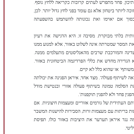
כון, פחד מתפרש לעתים קרובות כקריאה ללחץ נוסף.
ה ליותר ביטחון אלא גם עומד בפני לחץ גדול יותר. לכן,
סוך אם יאוימו ואת נכונותה להשתמש בהשפעתה
ת בלתי מבוקרת. מסיבה זו, היא הדגישה את רעיון
 את המסר שמטרתה אינה לשלוט באזור, אלא למנוע ממנו
עדינה והמורכבת שרבים מהאנליסטים מתעלמים ממנה.
 הגדירה מחדש את כללי הפרדיגמה הביטחונית באזור.
משותף" או שהוא כלל לא קיים.
אה לשיתוף פעולה". מצד אחד, איראן הפגינה את יכולתה
ת הסלמה טמונה בשיתוף פעולה אזורי ובנטישת מודל
פגין פחד ולא להפגין תוקפנות".
ם העתידית של גורמים אזוריים ומעצמות חיצוניות. אם
עות בריתות עם מעצמות זרות, הסבירות להישנות המשבר
נגד איראן תערער את היציבות באזור כולו, תפיסת
יטי.