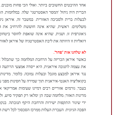
אחד ההיבטים החשובים ביותר, ואולי הכי פחות מובנים
הברית היה ניהול "המסר האסטרטגי" שלה. במלחמות, התו
לבעלות ברית ולסביבה האזורית. במשבר זה, איראן נ
משלימים: ראשית, שהיא אינה חוששת להרחיב את הי
גיאוגרפית זו; ושנית, שהיא אינה שואפת לחוסר ביטחו
דואליות זו היוותה את ליבת האסטרטגיה של איראן לאזור
לא שלחנו אות "פחד".
כאשר איראן הכריזה על הרחבת המלחמה כך שתכלול אז
את עצמה לתגובה איראנית, היא ייסדה אמצעי הרתעה ח
נגד איראן למבצע מוגבל ובעלות נמוכה; כלומר, מדינות
בקואליציה האנטי-איראנית תוך שמירה על חסינות מפני ע
בעבר, גורמים אזוריים רבים דמיינו שעימות אמריקאי 
מדינות האזור; מלחמה שבה הן ימלאו רק תפקיד סיוע, ול
ידי שיגור התקפות ישירות והרחבת היקף תגובתה. בנקו
הפכה הגיונית: העברת העלות ממרכז הסכסוך לכל רשת 