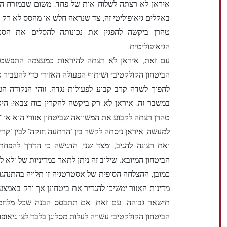
איראן לא רצתה לשלוח אות של פחד, משום שבמזרח התי
באקלים גיאופוליטי זה, צד שנראה חלש או מהסס לא רק זוכ
טהרן ביקשה להפגין את נכונותה להסלים את הסכ
הגיאופוליטית.
עם זאת, איראן לא רצתה להיראות כמעצמה התפשטותי
הביטחון הקולקטיבי ושיתוף הפעולה האזורי כדי להעביר
להפוך לשדה קרב קבוע לפעולות נגדה. זוהי הנקודה ה
במשבר זה, איראן לא רק ביקשה להקרין כוח צבאי; היא
טהרן רצתה לקבוע את המשוואה שביטחון אזורי הוא או "
למעשה, איראן ניסתה לקשר בין "הרתעה חזקה" לבין "קרי
ואת רצונה להגיב, ומצד שני, הדגישה כי הדרך להפחת
הביטחון המיובא. שילוב זה ניתן לתאר כמדיניות של "לא לה
כמובן, ההצלחה הסופית של אסטרטגיה זו תלויה בהתנהגות
מדינות האזור ימשיכו להגדיר את ביטחונן אך ורק באמצ
תישאר גבוהה. עם זאת, אם תתבסס הבנה שכל מלחמה 
הביטחון הקולקטיבי עשויה לעלות מסלוגן בלבד לצו גיאופול