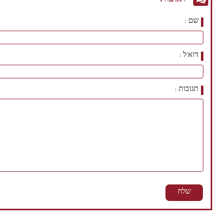
תגובות
שם
דוא'ל
תגובות