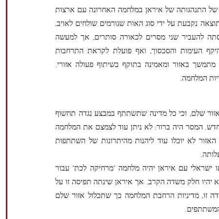
, של התנהגותה של איראן במלחמה האחרונה עם ארצות
צאה נקבעת על ידי סוג האות שגורמים שולחים לאויב,
יסתה להעביר שני מסרים לכאורה סותרים, אך למעשה
קף העימות והסכסוך, ואף פועלת לקראת התרחבות
ן מתמשך באזור ומאמינה בתוקף בשיתוף פעולה אזורי.
יות המלחמה.
ור שלם, וכי כל מדינה שתשתתף במבצע נגדה תחשוף
דש. המסר היה ברור: לא ניתן עוד לצמצם את המלחמה
 האזור לא יוכלו עוד ליהנות מהיתרונות של השתתפות
לותה.
או ישראלי עם איראן יהיה מלחמה "מרחיקה לכת" עבור
א יהיו חלק משדה הקרב. אך איראן שינתה תפיסה זו על
דה זו, מדיניות הרחבת המלחמה כך שתכלול אזור שלם
המשתתפים.