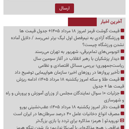
آخرین اخبار
قیمت گوشت قرمز امروز 18 مرداد 1405+ جدول قیمت ها
ورزشگاه آزادی به نیم‌فصل اول لیگ برتر نمی‌رسد / دلایل آماده
نشدن ورزشگاه چیست؟
اتوبوس‌های تمام‌برقی، شهریور به تهران می‌رسند
دیدار پزشکیان با رهبر انقلاب در آغاز سومین سال
ریاست‌جمهوری؛ بررسی مسائل اقتصادی و نظامی
تأخیر پروازها در روزهای اخیر؛ سازمان هواپیمایی توضیح داد
قیمت طلا و سکه امروز یکشنبه 18 مرداد 1405؛ ادامه ریزش
قیمت ها + جدول
جزئیات 10 سوال نمایندگان مجلس از وزرای آموزش و پرورش و راه
و شهرسازی
قیمت دلار امروز یکشنبه 18 مرداد 1405؛ عقب‌نشینی یورو
مصرف انواع دخانیات عامل 40 درصد سرطان‌ها در ایران است
نورویدئو | هرمز؛ مذاکره برای تردد یا بازی بزرگ‌تر
عراقچی: هیچ مذاکره‌ای با آمریکا نداریم؛ باز شدن تنگه هرمز