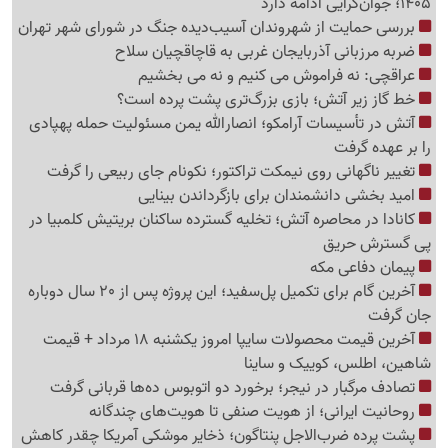
1405؛ جوان‌گرایی ادامه دارد
بررسی حمایت از شهروندان آسیب‌دیده جنگ در شورای شهر تهران
ضربه مرزبانی آذربایجان غربی به قاچاقچیان سلاح
عراقچی: نه فراموش می کنیم و نه می بخشیم
خط گاز زیر آتش؛ بازی بزرگ‌تری پشت پرده است؟
آتش در تأسیسات آرامکو؛ انصارالله یمن مسئولیت حمله پهپادی
را بر عهده گرفت
تغییر ناگهانی روی نیمکت تراکتور؛ نکونام جای ربیعی را گرفت
امید بخشی دانشمندان برای بازگرداندن بینایی
کانادا در محاصره آتش؛ تخلیه گسترده ساکنان بریتیش کلمبیا در
پی گسترش حریق
پیمان دفاعی مکه
آخرین گام برای تکمیل پل‌سفید؛ این پروژه پس از 20 سال دوباره
جان گرفت
آخرین قیمت محصولات سایپا امروز یکشنبه 18 مرداد + قیمت
شاهین، اطلس، کوییک و ساینا
تصادف مرگبار در نیجر؛ برخورد دو اتوبوس ده‌ها قربانی گرفت
روحانیت ایرانی؛ از هویت صنفی تا هویت‌های چندگانه
پشت پرده ضرب‌الاجل پنتاگون؛ ذخایر موشکی آمریکا چقدر کاهش