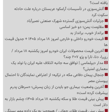
یافته است؟
آتش‌سوزی در تأسیسات آرامکو؛ عربستان درباره علت حادثه
سکوت کرد
جزئیات آتش‌سوزی گسترده شهرک صنعتی نصیرآباد
مقاومت یمن؛ دو خیز اساسی
برانداز خوب، برانداز بد
قیمت خودرو داخلی و خارجی امروز 18 مرداد 1405 + جدول قیمت
ها
آخرین قیمت محصولات ایران خودرو امروز یکشنبه 18 مرداد /
ری‌را، دنا، تارا و پژو 207 چند؟
مدار دیپلماسی | توافق سه جانبه ائتلاف علیه ایران یا تولد یک
معماری امنیتی؟
جنجال پیمان دفاعی مکه در ترکیه؛ از اعتراض نمایندگان تا احتمال
پیوستن مصر
آخرین وضعیت بیماری جو بایدن از زبان پسرش؛ «سرطان پدرم
پیشرفت کرده است»
پیش بینی قیمت طلا و سکه یکشنبه 18 مرداد 1405؛ چشم بازار به
دلار است
پیش بینی قیمت طلای جهانی / همه‌چیز به یک داده مهم بستگی