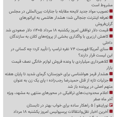
مشروط است
تصویب مواد جدید لایحه مقابله با جنایات بین‌المللی در مجلس
تعرفه اینترنت جنجالی شد؛ هشدار هاشمی به اپراتورهای
گرا‌ن‌فروش
قیمت دلار توافقی امروز یکشنبه 18 مرداد 1405؛ دلار صعودی شد
کاهش ارزبری با واگذاری بخشی از پروژه‌های کلان به سازندگان
داخلی
سنای آمریکا فهرست 74 نفره ترامپ را تأیید کرد؛ چه کسانی در
این لیست قرار دارند؟
کلاهبرداری میلیاردی با وعده فروش لوازم خانگی نصف قیمت
بازار
هشدار قرمز هواشناسی برای خوزستان؛ گرمای شدید تا پایان هفته
جزئیات تازه از قتل حمیدرضا رجب‌زاده ؛ پای یک زن به عنوان
متهم اصلی در پرونده باز شد
اعلام محدودیت‌های ترافیکی در محورهای منتهی به مشهد، ویژه
آخر ماه صفر
نوراینفو | 5 راهکار ساده برای خواب بهتر در تابستان
آخرین اخبار نقل‌وانتقالات پرسپولیس امروز یکشنبه 18 مرداد