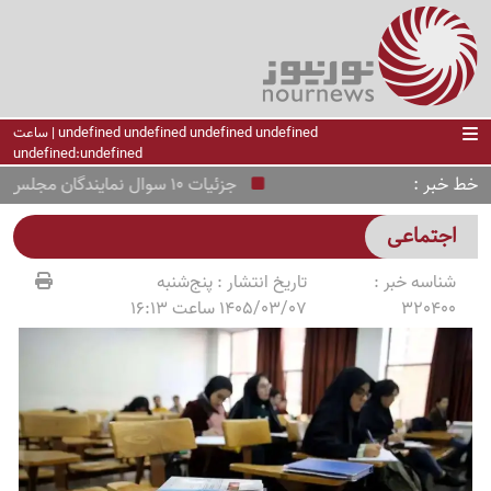
undefined undefined undefined undefined | ساعت
undefined:undefined
خط خبر
جزئیات 10 سوال نمایندگان مجلس از وزرای آموزش و پرورش و راه و شهرسازی
اجتماعی
شناسه خبر :
تاریخ انتشار :
پنج‌شنبه
320400
1405/03/07 ساعت 16:13