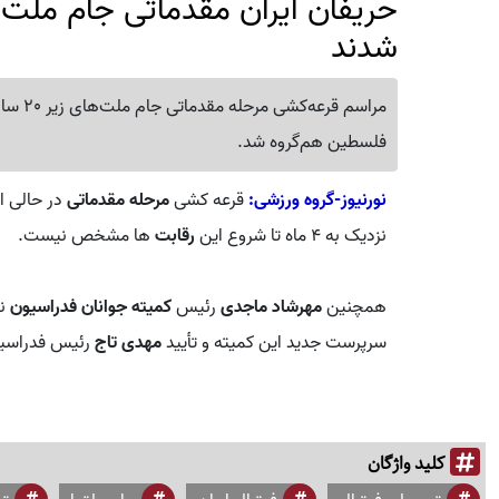
شدند
مراسم ق
فلسطین هم‌گروه شد.
نورنیوز-گروه ورزشی:
قرعه کشی
مرحله مقدماتی
در حالی ا
نزدیک به ۴ ماه تا شروع این
رقابت
ها مشخص نیست.
همچنین
مهرشاد ماجدی
رئیس
کمیته جوانان فدراسیون
نی
سرپرست جدید این کمیته و تأیید
مهدی تاج
رئیس فدراسیو
کلید واژگان