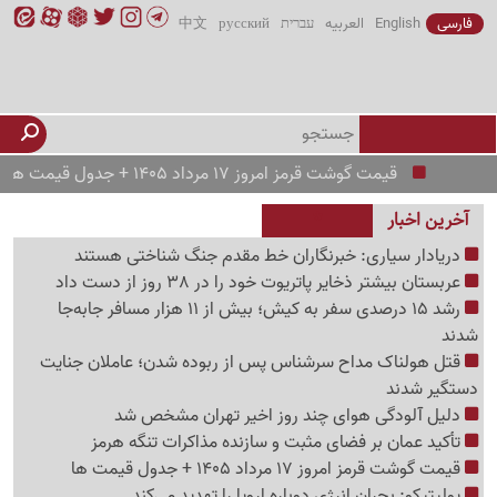
فارسی
English
العربیه
עברית
русский
中文
قیمت گوشت قرمز امروز 17 مرداد 1405 + جدول قیمت ها
تأ
آخرین اخبار
دریادار سیاری: خبرنگاران خط مقدم جنگ شناختی هستند
عربستان بیشتر ذخایر پاتریوت خود را در 38 روز از دست داد
رشد 15 درصدی سفر به کیش؛ بیش از 11 هزار مسافر جابه‌جا
شدند
قتل هولناک مداح سرشناس پس از ربوده شدن؛ عاملان جنایت
دستگیر شدند
دلیل آلودگی هوای چند روز اخیر تهران مشخص شد
تأکید عمان بر فضای مثبت و سازنده مذاکرات تنگه هرمز
قیمت گوشت قرمز امروز 17 مرداد 1405 + جدول قیمت ها
پولیتیکو: بحران انرژی دوباره اروپا را تهدید می‌کند