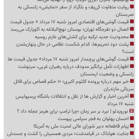
روایت متفاوت کی‌یف و بلگراد از سفر «نمایشی» زلنسکی به
صربستان
قیمت گوشی‌های اقتصادی امروز شنبه 17 مرداد + جدول قیمت
اتصال دو تفرجگاه تهران؛ بوستان نهج‌البلاغه به اکوپارک می‌رسد
محدودیت جدید ترکیه برای کشتی‌های عازم روسیه
پشت دود تحریم‌ها، کدام شکست نظامی در حال پنهان‌شدن
است؟
قیمت گوشی‌های پرچمدار امروز شنبه 17 مرداد+ جدول قیمت ها
اظهارات تأمل برانگیز مدودف درباره رهبران غربی، سرنوشت
زلنسکی و وضعیت ارمنستان
خبر مهم درباره پرونده کلثوم اکبری؛ 10 حکم قصاص برای قاتل
سریالی مازندران
آخرین اخبار و گزارش ها از نقل و انتقالات باشگاه پرسپولیس
شنبه 17 مرداد
نورویدئو | نبرد بر سر زمان ؛چرا ترامپ برای هرمز عجله داد ؟
احسان پهلوان به فجر سپاسی پیوست
پیام قاطعانه دبیر شورای عالی امنیت ملی به آمریکا
جنایت هولناک در قیامدشت؛ مردی همسرش را کشت و جسدش