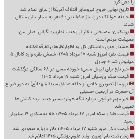
را دفن کرد
تاریخ نهایی خروج نیروهای ائتلاف آمریکا از عراق اعلام شد
حادثه هولناک در پاساژ علاءالدین؛ 6 نفر به بیمارستان منتقل
شدند
پزشکیان: مصلحتی بالاتر از وحدت نداریم؛ نگرانی اصلی من
معیشت مردم است
هشدار جدی دادستان کل به اظهارنظرهای تفرقه‌افکنانه
قیمت نقره امروز شنبه 17 مرداد 1405؛ شمش نقره وارد کانال 5
میلیونی شد + جدول
خبر تلخ برای لیونل مسی؛ خورخه مسی در 68 سالگی درگذشت
قیمت سکه پارسیان امروز شنبه 17 مرداد 1405
نورنما | تصویری خاص از حلقه عشاق سیدالشهدا(ع) به دور ضریح
آن حضرت در اربعین حسینی
خبر مهم عراقچی درباره تنگه هرمز؛ مسیر جدید تردد کشتی‌ها
تعیین شد
قیمت طلا و سکه امروز 17 مرداد 1405؛ طلا به سکوی 19 میلیونی
رسید
قیمت دلار امروز شنبه 17 مرداد 1405؛ دلار دوباره صعودی شد
زمان ثبت نام آزمون ارشد علوم پزشکی 1405 اعلام شد