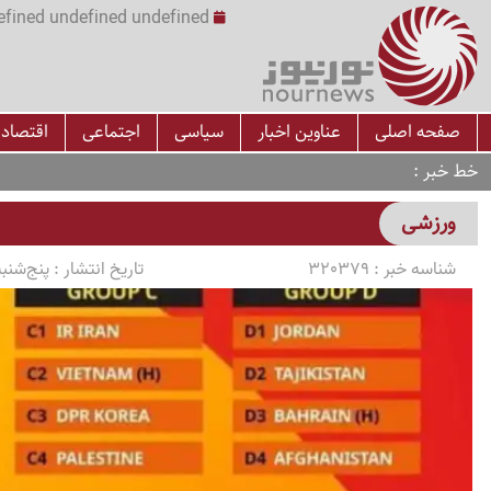
undefined undefined undefined undefined | س
صفحه اصلی
عناوین اخبار
سیاسی
اجتماعی
اقتصاد
خط خبر
ورزشی
شناسه خبر :
320379
تاریخ انتشار :
پنج‌شنبه 1405/03/07 ساعت 