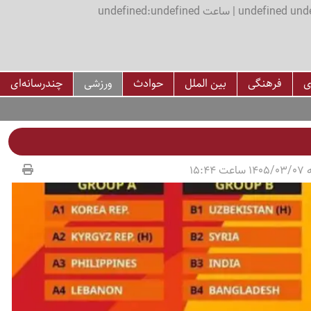
اعت undefined:undefined
ی
فرهنگی
بین الملل
حوادث
ورزشی
چندرسانه‌ای
15:44