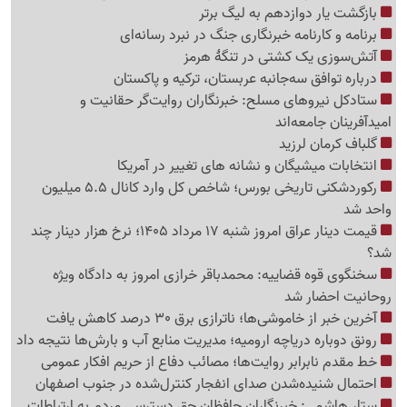
بازگشت یار دوازدهم به لیگ برتر
برنامه و کارنامه خبرنگاری جنگ در نبرد رسانه‌ای
آتش‌سوزی یک کشتی در تنگهٔ هرمز
درباره توافق سه‌جانبه عربستان، ترکیه و پاکستان
ستادکل نیروهای مسلح: خبرنگاران روایت‌گر حقانیت و
امیدآفرینان جامعه‌اند
گلباف کرمان لرزید
انتخابات میشیگان و نشانه های تغییر در آمریکا
رکوردشکنی تاریخی بورس؛ شاخص کل وارد کانال 5.5 میلیون
واحد شد
قیمت دینار عراق امروز شنبه 17 مرداد 1405؛ نرخ هزار دینار چند
شد؟
سخنگوی قوه قضاییه: محمدباقر خرازی امروز به دادگاه ویژه
روحانیت احضار شد
آخرین خبر از خاموشی‌ها؛ ناترازی برق 30 درصد کاهش یافت
رونق دوباره دریاچه ارومیه؛ مدیریت منابع آب و بارش‌ها نتیجه داد
خط مقدم نابرابر روایت‌ها؛ مصائب دفاع از حریم افکار عمومی
احتمال شنیده‌شدن صدای انفجار کنترل‌شده در جنوب اصفهان
ستار هاشمی: خبرنگاران حافظان حق دسترسی مردم به ارتباطات