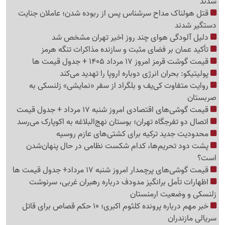
شدند
قتل هولناک مداح سرشناس پس از ربوده شدن؛ عاملان جنایت
دستگیر شدند
دلیل آلودگی هوای چند روز اخیر تهران مشخص شد
تأکید عمان بر فضای مثبت و سازنده مذاکرات تنگه هرمز
قیمت گوشت قرمز امروز 17 مرداد 1405 + جدول قیمت ها
پولیتیکو: بحران انرژی دوباره اروپا را تهدید می‌کند
روایت متفاوت کی‌یف و بلگراد از سفر «نمایشی» زلنسکی به
صربستان
قیمت گوشی‌های اقتصادی امروز شنبه 17 مرداد + جدول قیمت
اتصال دو تفرجگاه تهران؛ بوستان نهج‌البلاغه به اکوپارک می‌رسد
محدودیت جدید ترکیه برای کشتی‌های عازم روسیه
پشت دود تحریم‌ها، کدام شکست نظامی در حال پنهان‌شدن
است؟
قیمت گوشی‌های پرچمدار امروز شنبه 17 مرداد+ جدول قیمت ها
اظهارات تأمل برانگیز مدودف درباره رهبران غربی، سرنوشت
زلنسکی و وضعیت ارمنستان
خبر مهم درباره پرونده کلثوم اکبری؛ 10 حکم قصاص برای قاتل
سریالی مازندران