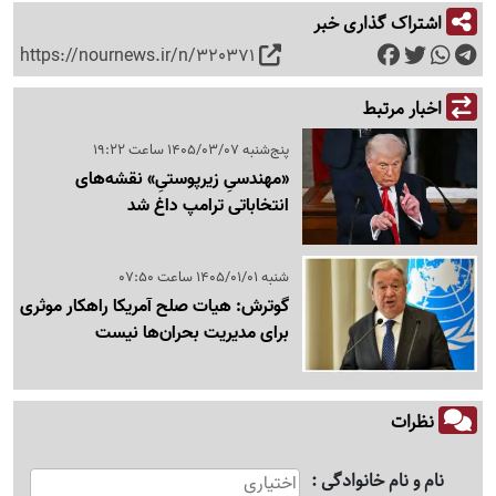
اشتراک گذاری خبر
https://nournews.ir/n/320371
اخبار مرتبط
پنج‌شنبه 1405/03/07 ساعت 19:22
«مهندسیِ زیرپوستیِ» نقشه‌های
انتخاباتی ترامپ داغ شد
شنبه 1405/01/01 ساعت 07:50
گوترش: هیات صلح آمریکا راهکار موثری
برای مدیریت بحران‌ها نیست
نظرات
نام و نام خانوادگی