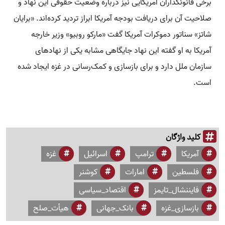
برخی قانونگذاران آمریکایی نیز درباره وضعیت حقوقی این نهاد و
صلاحیت آن برای دریافت بودجه آمریکا ابراز تردید کرده‌اند. «برایان
شاتز» سناتور دموکرات آمریکا گفت «مارکو روبیو» وزیر خارجه
آمریکا به او گفته این نهاد جایگاهی مشابه یکی از نهادهای
سازمان ملل دارد و برای بازسازی و کمک‌رسانی در غزه ایجاد شده
است.
کلید واژگان
آمریکا
ترامپ
اسرائیل
غزه
فلسطین
امارات
کوشنر
فایننشال_تایمز
اقتصاد_سیاسی
بازسازی_غزه
بانک_جهانی
هیأت_صلح