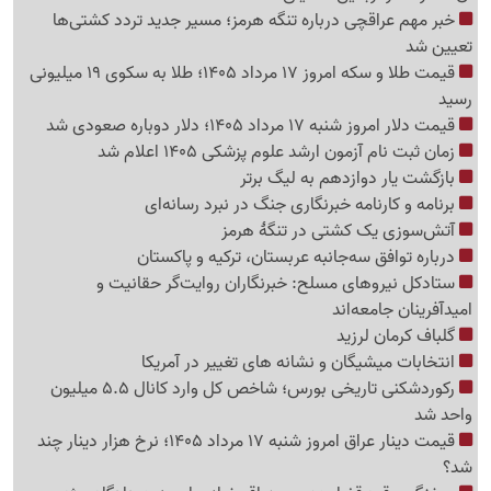
خبر مهم عراقچی درباره تنگه هرمز؛ مسیر جدید تردد کشتی‌ها
تعیین شد
قیمت طلا و سکه امروز 17 مرداد 1405؛ طلا به سکوی 19 میلیونی
رسید
قیمت دلار امروز شنبه 17 مرداد 1405؛ دلار دوباره صعودی شد
زمان ثبت نام آزمون ارشد علوم پزشکی 1405 اعلام شد
بازگشت یار دوازدهم به لیگ برتر
برنامه و کارنامه خبرنگاری جنگ در نبرد رسانه‌ای
آتش‌سوزی یک کشتی در تنگهٔ هرمز
درباره توافق سه‌جانبه عربستان، ترکیه و پاکستان
ستادکل نیروهای مسلح: خبرنگاران روایت‌گر حقانیت و
امیدآفرینان جامعه‌اند
گلباف کرمان لرزید
انتخابات میشیگان و نشانه های تغییر در آمریکا
رکوردشکنی تاریخی بورس؛ شاخص کل وارد کانال 5.5 میلیون
واحد شد
قیمت دینار عراق امروز شنبه 17 مرداد 1405؛ نرخ هزار دینار چند
شد؟