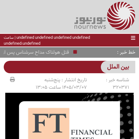
undefined undefined undefined undefined | ساعت
undefined:undefined
خط خبر
قتل هولناک مداح سرشناس پس از ربوده
بین الملل
شناسه خبر :
تاریخ انتشار :
پنج‌شنبه
320371
1405/03/07 ساعت 13:05