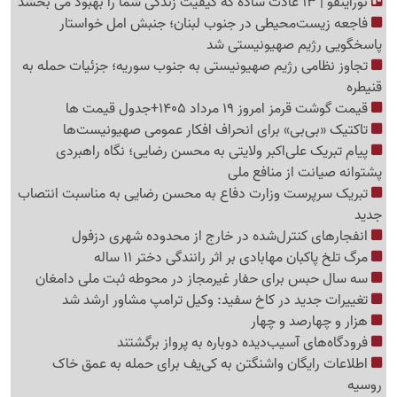
نوراینفو | 13 عادت ساده که کیفیت زندگی شما را بهبود می بخشد
فاجعه زیست‌محیطی در جنوب لبنان؛ جنبش امل خواستار
پاسخگویی رژیم صهیونیستی شد
تجاوز نظامی رژیم صهیونیستی به جنوب سوریه؛ جزئیات حمله به
قنیطره
قیمت گوشت قرمز امروز 19 مرداد 1405+جدول قیمت ها
تاکتیک «بی‌بی» برای انحراف افکار عمومی صهیونیست‌ها
پیام تبریک علی‌اکبر ولایتی به محسن رضایی؛ نگاه راهبردی
پشتوانه صیانت از منافع ملی
تبریک سرپرست وزارت دفاع به محسن رضایی به مناسبت انتصاب
جدید
انفجارهای کنترل‌شده در خارج از محدوده شهری دزفول
مرگ تلخ پاکبان مهابادی بر اثر رانندگی دختر 11 ساله
سه سال حبس برای حفار غیرمجاز در محوطه ثبت ملی دامغان
تغییرات جدید در کاخ سفید: وکیل ترامپ مشاور ارشد شد
هزار و چهارصد و چهار
فرودگاه‌های آسیب‌دیده دوباره به پرواز برگشتند
اطلاعات رایگان واشنگتن به کی‌یف برای حمله به عمق خاک
روسیه