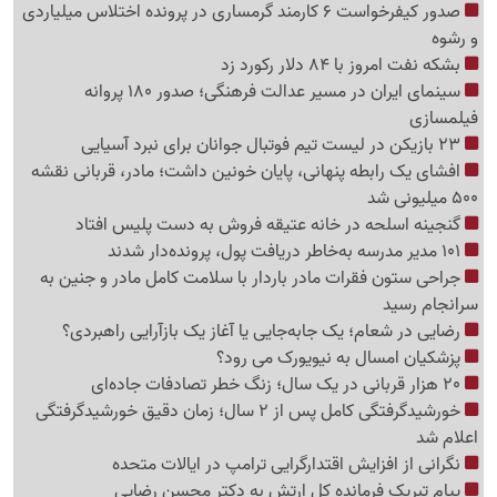
صدور کیفرخواست 6 کارمند گرمساری در پرونده اختلاس میلیاردی
و رشوه
بشکه نفت امروز با 84 دلار رکورد زد
سینمای ایران در مسیر عدالت فرهنگی؛ صدور 180 پروانه
فیلمسازی
23 بازیکن در لیست تیم فوتبال جوانان برای نبرد آسیایی
افشای یک رابطه پنهانی، پایان خونین داشت؛ مادر، قربانی نقشه
500 میلیونی شد
گنجینه اسلحه در خانه عتیقه فروش به دست پلیس افتاد
101 مدیر مدرسه به‌خاطر دریافت پول، پرونده‌دار شدند
جراحی ستون فقرات مادر باردار با سلامت کامل مادر و جنین به
سرانجام رسید
رضایی در شعام؛ یک جابه‌جایی یا آغاز یک بازآرایی راهبردی؟
پزشکیان امسال به نیویورک می رود؟
20 هزار قربانی در یک سال؛ زنگ خطر تصادفات جاده‌ای
خورشیدگرفتگی کامل پس از 2 سال؛ زمان دقیق خورشیدگرفتگی
اعلام شد
نگرانی از افزایش اقتدارگرایی ترامپ در ایالات متحده
پیام تبریک فرمانده کل ارتش به دکتر محسن رضایی