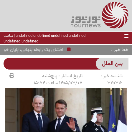
undefined undefined undefined undefined | ساعت
undefined:undefined
خط خبر
افشای یک رابطه پنهانی، پایان خونین داشت؛ مادر
بین الملل
شناسه خبر :
تاریخ انتشار :
پنج‌شنبه
320312
1405/03/07 ساعت 15:54