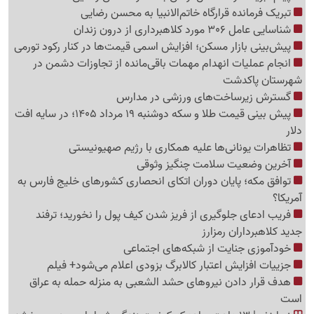
تبریک فرمانده قرارگاه خاتم‌الانبیا به محسن رضایی
شناسایی عامل 306 مورد کلاهبرداری از درون زندان
پیش‌بینی بازار مسکن؛ افزایش اسمی قیمت‌ها در کنار رکود تورمی
انجام عملیات انهدام مهمات باقی‌مانده از تجاوزات دشمن در
شهرستان پاکدشت
گسترش زیرساخت‌های ورزشی در مدارس
پیش بینی قیمت طلا و سکه دوشنبه 19 مرداد 1405؛ در سایه افت
دلار
تظاهرات یونانی‌ها علیه همکاری با رژیم صهیونیستی
آخرین وضعیت سلامت چنگیز وثوقی
توافق مکه؛ پایان دوران اتکای انحصاری کشورهای خلیج فارس به
آمریکا؟
فریب ادعای جلوگیری از فریز شدن کیف پول را نخورید؛ ترفند
جدید کلاهبرداران رمزارز
خودآموزی جنایت از شبکه‌های اجتماعی
جزییات افزایش اعتبار کالابرگ بزودی اعلام می‌شود+ فیلم
هدف قرار دادن نیروهای حشد الشعبی به منزله حمله به عراق
است