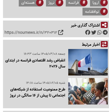
اروپا
فرانسه
نروژ
هسته‌ای
توافقنامه
اشتراک گذاری خبر
https://nournews.ir/n/320312
اخبار مرتبط
جمعه 1405/03/08 ساعت 16:43
انقباض رشد اقتصادی فرانسه در ابتدای
سال 2026
شنبه 1405/02/05 ساعت 14:18
طرح ممنوعیت استفاده از شبکه‌های
اجتماعی تا پیش از 16 سالگی در نروژ