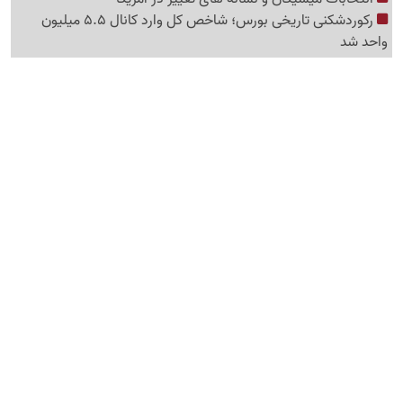
رکوردشکنی تاریخی بورس؛ شاخص کل وارد کانال 5.5 میلیون
واحد شد