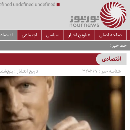
undefined undefined undefined undefined | س
صفحه اصلی
عناوین اخبار
سیاسی
اجتماعی
اقتصاد
خط خبر
اقتصادی
شناسه خبر :
320267
تاریخ انتشار :
پنج‌شنبه 1405/03/07 ساعت 