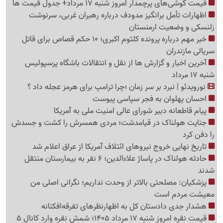
قیمت گوشی‌های پرچمدار امروز شنبه 17 مرداد+ جدول قیمت ها
اظهارات تأمل برانگیز مدودف درباره رهبران غربی، سرنوشت
زلنسکی و وضعیت ارمنستان
خبر مهم درباره پرونده کلثوم اکبری؛ 10 حکم قصاص برای قاتل
سریالی مازندران
آخرین اخبار و گزارش ها از نقل و انتقالات باشگاه پرسپولیس
شنبه 17 مرداد
نورویدئو | نبرد بر سر زمان ؛چرا ترامپ برای هرمز عجله داد ؟
احسان پهلوان به فجر سپاسی پیوست
پیام قاطعانه دبیر شورای عالی امنیت ملی به آمریکا
جنایت هولناک در قیامدشت؛ مردی همسرش را کشت و جسدش
را دفن کرد
تاریخ نهایی خروج نیروهای ائتلاف آمریکا از عراق اعلام شد
حادثه هولناک در پاساژ علاءالدین؛ 6 نفر به بیمارستان منتقل
شدند
پزشکیان: مصلحتی بالاتر از وحدت نداریم؛ نگرانی اصلی من
معیشت مردم است
هشدار جدی دادستان کل به اظهارنظرهای تفرقه‌افکنانه
قیمت نقره امروز شنبه 17 مرداد 1405؛ شمش نقره وارد کانال 5