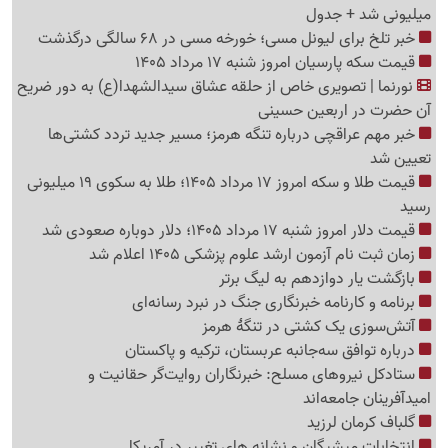
میلیونی شد + جدول
خبر تلخ برای لیونل مسی؛ خورخه مسی در 68 سالگی درگذشت
قیمت سکه پارسیان امروز شنبه 17 مرداد 1405
نورنما | تصویری خاص از حلقه عشاق سیدالشهدا(ع) به دور ضریح
آن حضرت در اربعین حسینی
خبر مهم عراقچی درباره تنگه هرمز؛ مسیر جدید تردد کشتی‌ها
تعیین شد
قیمت طلا و سکه امروز 17 مرداد 1405؛ طلا به سکوی 19 میلیونی
رسید
قیمت دلار امروز شنبه 17 مرداد 1405؛ دلار دوباره صعودی شد
زمان ثبت نام آزمون ارشد علوم پزشکی 1405 اعلام شد
بازگشت یار دوازدهم به لیگ برتر
برنامه و کارنامه خبرنگاری جنگ در نبرد رسانه‌ای
آتش‌سوزی یک کشتی در تنگهٔ هرمز
درباره توافق سه‌جانبه عربستان، ترکیه و پاکستان
ستادکل نیروهای مسلح: خبرنگاران روایت‌گر حقانیت و
امیدآفرینان جامعه‌اند
گلباف کرمان لرزید
انتخابات میشیگان و نشانه های تغییر در آمریکا