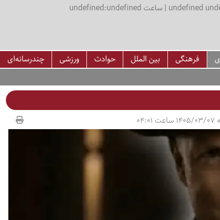
اعت undefined:undefined
ی
فرهنگی
بین الملل
حوادث
ورزشی
چندرسانه‌ای
04:01