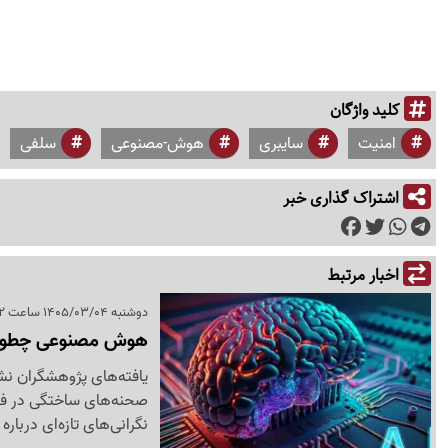
کلید واژگان
امنیت
سایبری
هوش-مصنوعی
سلفی
اشتراک گذاری خبر
اخبار مرتبط
دوشنبه 1405/03/04 ساعت 03:02
هوش مصنوعی چطور ب
یافته‌های پژوهشگران نش
صحنه‌های ساختگی در فیل
نگرانی‌های تازه‌ای دربار