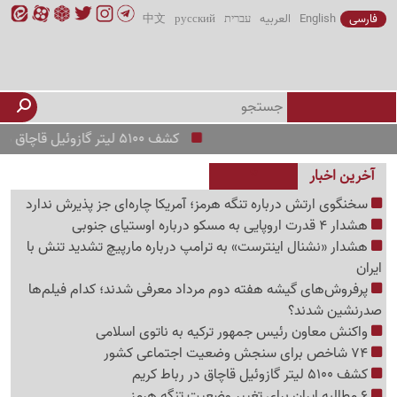
فارسی
English
العربیه
עברית
русский
中文
کشف 5100 لیتر گازوئیل قاچاق در رباط کریم
آخرین اخبار
سخنگوی ارتش درباره تنگه هرمز؛ آمریکا چاره‌ای جز پذیرش ندارد
هشدار 4 قدرت اروپایی به مسکو درباره اوستیای جنوبی
هشدار «نشنال اینترست» به ترامپ درباره مارپیچ تشدید تنش با
ایران
پرفروش‌های گیشه هفته دوم مرداد معرفی شدند؛ کدام فیلم‌ها
صدرنشین شدند؟
واکنش معاون رئیس جمهور ترکیه به ناتوی اسلامی
74 شاخص برای سنجش وضعیت اجتماعی کشور
کشف 5100 لیتر گازوئیل قاچاق در رباط کریم
6 مطالبه ایران برای تغییر وضعیت تنگه هرمز