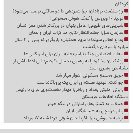
کودکان
راز سلامت نوزادان؛ چرا شیردهی تا دو سالگی توصیه می‌شود؟
تولید 16 ویروس با کمک هوش مصنوعی!
شیرینی‌های طبیعی؛ عامل پنهان در بزرگ‌تر شدن مغز انسان
سازمان ملل؛ چشم‌انتظار نتایج مذاکرات ایران و عمان
وداع اهالی سینما با مریم همتیان؛ بازیگری که پس از 2 سال
مبارزه با سرطان درگذشت
تبعات اقتصادی جنگ ترامپ علیه ایران برای آمریکایی‌ها
پزشکیان: مذاکره را به رهبری تحمیل نکردیم؛ این ادعا ناشی از
نشناختن رهبری است
حریق مجتمع مسکونی اهواز مهار شد
جو کنت: تهدید هسته‌ای ایران یک پروپاگانداست
رایزنی امنیتی بغداد و ریاض؛ دیدار نخست‌وزیر عراق با رئیس
دستگاه اطلاعات عربستان
حملات به کشتی‌های اماراتی در تنگه هرمز
پیام عراقچی به همسایگان ایران
برنامه خاموشی برق آذربایجان شرقی فردا شنبه 17 مرداد