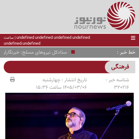
undefined undefined undefined undefined | ساعت
undefined:undefined
خط خبر
ستادکل نیروهای مسلح: خبرنگاران روایت‌
فرهنگی
شناسه خبر :
تاریخ انتشار :
چهارشنبه
320216
1405/03/06 ساعت 15:36