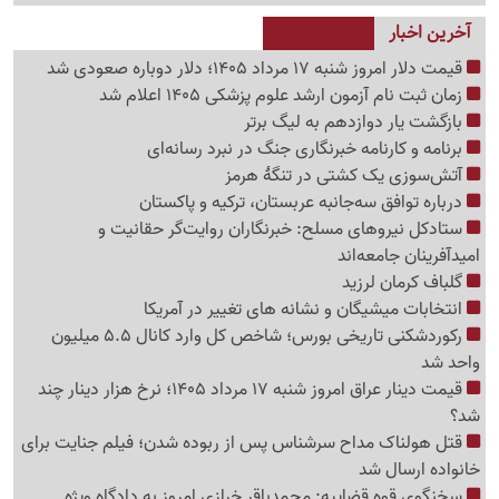
آخرین اخبار
قیمت دلار امروز شنبه 17 مرداد 1405؛ دلار دوباره صعودی شد
زمان ثبت نام آزمون ارشد علوم پزشکی 1405 اعلام شد
بازگشت یار دوازدهم به لیگ برتر
برنامه و کارنامه خبرنگاری جنگ در نبرد رسانه‌ای
آتش‌سوزی یک کشتی در تنگهٔ هرمز
درباره توافق سه‌جانبه عربستان، ترکیه و پاکستان
ستادکل نیروهای مسلح: خبرنگاران روایت‌گر حقانیت و
امیدآفرینان جامعه‌اند
گلباف کرمان لرزید
انتخابات میشیگان و نشانه های تغییر در آمریکا
رکوردشکنی تاریخی بورس؛ شاخص کل وارد کانال 5.5 میلیون
واحد شد
قیمت دینار عراق امروز شنبه 17 مرداد 1405؛ نرخ هزار دینار چند
شد؟
قتل هولناک مداح سرشناس پس از ربوده شدن؛ فیلم جنایت برای
خانواده ارسال شد
سخنگوی قوه قضاییه: محمدباقر خرازی امروز به دادگاه ویژه