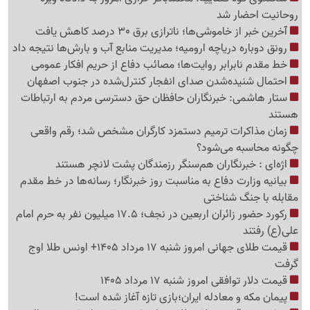
روحانیت احضار شد
آخرین خبر از خاموشی‌ها؛ ناترازی برق 30 درصد کاهش یافت
رونق دوباره دریاچه ارومیه؛ مدیریت منابع آب و بارش‌ها نتیجه داد
خط مقدم نابرابر روایت‌ها؛ مصائب دفاع از حریم افکار عمومی
احتمال شنیده‌شدن صدای انفجار کنترل‌شده در جنوب اصفهان
ستار هاشمی: خبرنگاران حافظان حق دسترسی مردم به ارتباطات
هستند
زمان مذاکرات ترمیم دستمزد کارگران مشخص شد؛ رقم واقعی
چگونه محاسبه می‌شود؟
اژه‌ای : خبرنگاران هم‌سنگر رزمندگان پشت لانچر هستند
بیانیه وزارت دفاع به مناسبت روز خبرنگار؛ رسانه‌ها در خط مقدم
مقابله با جنگ شناختی
رکورد حضور زائران اربعین در نجف؛ 17.5 میلیون نفر به حرم امام
علی(ع) رفتند
قیمت طلای جهانی امروز شنبه 17 مرداد 1405+ اونس طلا اوج
گرفت
قیمت دلار توافقی امروز شنبه 17 مرداد 1405
پیمان مکه و معادله ایران؛بازی تازه آغاز شده است!