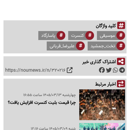
کلید واژگان
موسیقی
کنسرت
پاسارگاد
تخت_جمشید
علیرضا_قربانی
اشتراک گذاری خبر
https://nournews.ir/n/320216
اخبار مرتبط
چهارشنبه 1405/03/13 ساعت 16:55
چرا قیمت بلیت کنسرت‌ افزایش یافت؟
شنبه 1405/03/09 ساعت 12:16