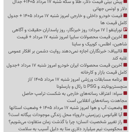
پیش ‌بینی قیمت دلار، طلا و سکه شنبه 17 مرداد 1405+ جدال
دلار و اونس جهانی
قیمت خودرو داخلی و خارجی امروز شنبه 17 مرداد 1405 + جدول
کامل قیمت ها
نوراینفو | 17 مرداد؛ روز خبرنگار، روز پاسداران حقیقت و آگاهی
آخرین قیمت محصولات سایپا امروز شنبه 17 مرداد + قیمت
شاهین، اطلس، کوییک و ساینا
قالیباف: خبرنگاران اجازه نمی‌دهند روایت دشمن بر افکار عمومی
غلبه کند
آخرین قیمت محصولات ایران خودرو امروز شنبه 17 مرداد +جدول
کامل قیمت بازار و کارخانه
برنامه مسابقات ورزشی امروز شنبه 17 مرداد 1405 /از
منچستریونایتد و PSG تا رئال و بارسلونا
سپاه: اعتراف رسانه‌های خارجی به شکست ترامپ حاصل
مجاهدت رسانه‌های انقلابی است
وضعیت آب و هوا امروز شنبه 17 مرداد 1405 + وضعیت استانها
آیا اقیانوس زیرزمینی «اروپا» محل زندگی موجودات بیگانه است؟
راز تغییر شخصیت انسان؛ چرا با گذشت زمان متفاوت می‌شویم؟
محکومیت نیم میلیارد دلاری متا به دلیل آسیب به سلامت